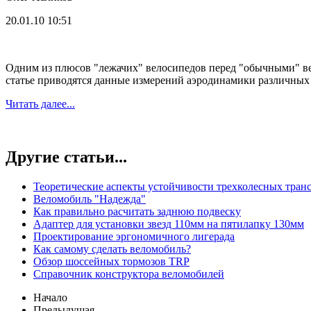
20.01.10 10:51
Одним из плюсов "лежачих" велосипедов перед "обычными" ве
статье приводятся данные измерений аэродинамики различных
Читать далее...
Другие статьи...
Теоретические аспекты устойчивости трехколесных тран
Веломобиль "Надежда"
Как правильно расчитать заднюю подвеску
Адаптер для установки звезд 110мм на пятилапку 130мм
Проектирование эргономичного лигерада
Как самому сделать веломобиль?
Обзор шоссейныx тормозов TRP
Справочник конструктора веломобилей
Начало
Предыдущая