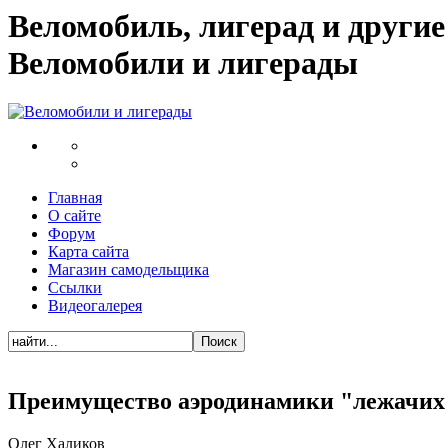
Веломобиль, лигерад и други
Веломобили и лигерады
Главная
О сайте
Форум
Карта сайта
Магазин самодельщика
Ссылки
Видеогалерея
Преимущество аэродинамики "лежачих в
Олег Халиков