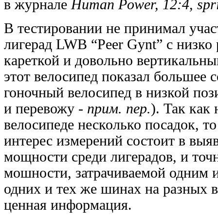
в журнале
Human Power, 12:4, spr
В тестировании не принимал уча
лигерад LWB “Peer Gynt” с низко
кареткой и довольно вертикальны
этот велосипед показал большее 
гоночный велосипед в низкой пози
и перевожу -
прим. пер.
). Так как
велосипеде несколько посадок, т
интерес измерений состоит в выя
мощности среди лигерадов, и точ
мошности, затрачиваемой одним 
одних и тех же шинах на разных 
ценная информация.