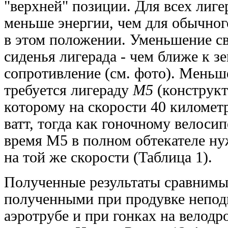
"верхней" позиции. Для всех лиге
меньше энергии, чем для обычног
в этом положении. Уменьшение св
сиденья лигерада - чем ближе к з
сопротивление (см. фото). Меньш
требуется лигераду
M5
(конструкт
которому на скорости 40 километр
ватт, тогда как гоночному велосип
время M5 в полном обтекателе ну
на той же скорости (Таблица 1).
Полученные результаты сравнимы
полученными при продувке непод
аэротрубе и при гонках на велод