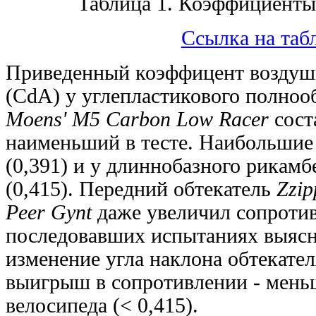
Таблица 1. Коэффициенты
Ссылка на таб
Приведенный коэффицент воздуш
(CdA) у углепластикового полноо
Moens' M5 Carbon Low Racer
соста
наименьший в тесте. Наибольшие 
(0,391) и у длиннобазного рикам
(0,415). Передний обтекатель
Zzip
Peer Gynt
даже увеличил сопротивл
последовавших испытаниях выясн
изменение угла наклона обтекател
выигрыш в сопротивлении - меньш
велосипеда (< 0,415).