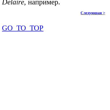
Delaire
, например.
Следующая >
GO_TO_TOP