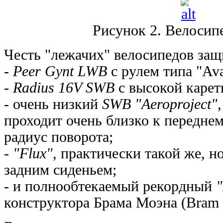
Рисунок 2. Велосип
Честь "лежачих" велосипедов за
-
Peer Gynt LWB
с рулем типа "Ava
-
Radius 16V SWB
с высокой карет
- очень низкий
SWB "Aeroproject"
проходит очень близко к переднем
радиус поворота;
-
"Flux"
, практически такой же, но
задним сиденьем;
- и полнообтекаемый рекордный
конструктора Брама Моэна (Bram