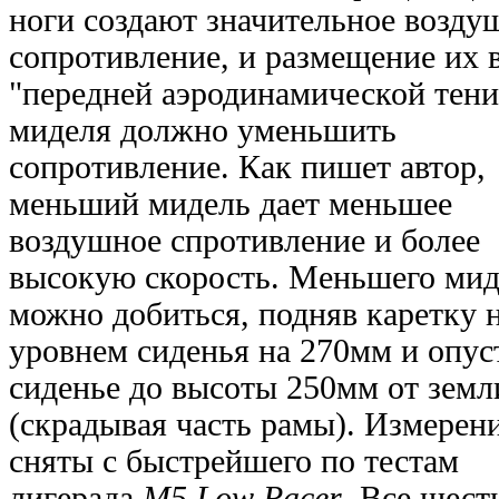
ноги создают значительное возду
сопротивление, и размещение их 
"передней аэродинамической тени
миделя должно уменьшить
сопротивление. Как пишет автор,
меньший мидель дает меньшее
воздушное спротивление и более
высокую скорость. Меньшего мид
можно добиться, подняв каретку 
уровнем сиденья на 270мм и опус
сиденье до высоты 250мм от земл
(скрадывая часть рамы). Измерен
сняты с быстрейшего по тестам
лигерада
M5 Low Racer
. Все шест