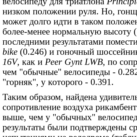
велосипеду для триатлона
Princip
низком положении руля. Но, гонщ
может долго идти в таком положе
более-менее нормальную высоту (
последними результатами помест
bike
(0.246) и гоночный шоссейн
16V
, как и
Peer Gynt LWB
, по со
чем "обычные" велосипеды - 0.282
"горняк", у которого - 0.391.
Таким образом, найдена удивител
сопротивление воздуха рикамбент
выше, чем у "обычных" велосипед
результаты были подтверждены с