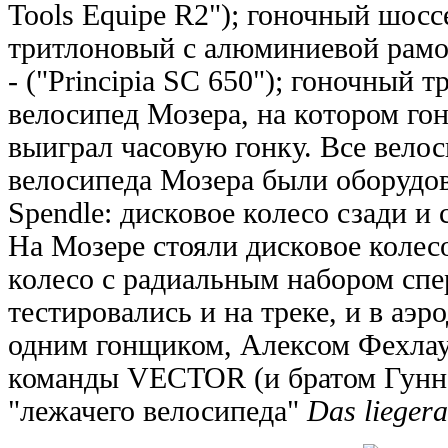
Tools Equipe R2"); гоночный шосс
тритлоновый с алюминиевой рамой 
- ("Principia SC 650"); гоночный т
велосипед Мозера, на котором г
выиграл часовую гонку. Все вело
велосипеда Мозера были оборудо
Spendle: дисковое колесо сзади и 
На Мозере стояли дисковое колес
колесо с радиальным набором сп
тестировались и на треке, и в аэ
одним гонщиком, Алексом Фехлау
команды VECTOR (и братом Гунна
"лежачего велосипеда"
Das lieger