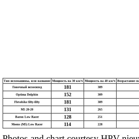
Тип веломашины, или название
Мощность на 30 км/ч
Мощность на 40 км/ч
Возрастание с
181
Гоночный велосипед
389
152
Optima Dolphin
309
181
Flevobike fifty-fifty
389
131
M5 20-20
265
128
Baron Low Racer
251
114
Moens (M5) Low Racer
228
Photos and chart courtesy HPV nie