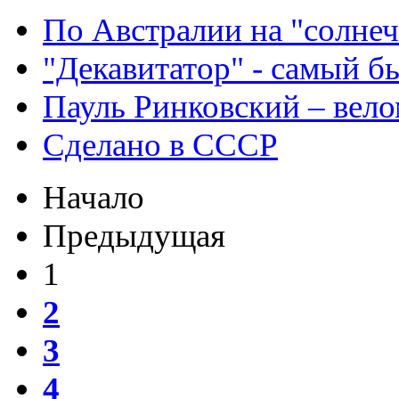
По Австралии на "солне
"Декавитатор" - самый б
Пауль Ринковский – вел
Сделано в СССР
Начало
Предыдущая
1
2
3
4