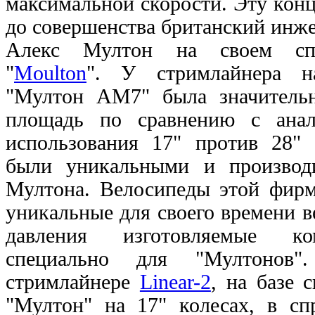
максимальной скорости. Эту кон
до совершенства британский инж
Алекс Мултон на своем спо
"
Moulton
". У стримлайнера н
"Мултон АМ7" была значитель
площадь по сравнению с анал
использования 17" против 28" 
были уникальными и производ
Мултона. Велосипеды этой фирм
уникальные для своего времени 
давления изготовляемые ком
специально для "Мултонов
стримлайнере
Linear-2
, на базе 
"Мултон" на 17" колесах, в сп