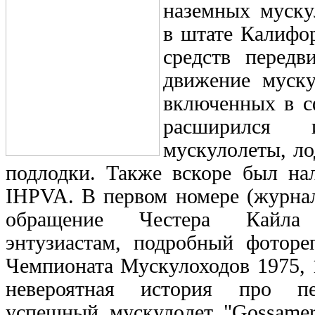
наземных муску
в штате Калифор
средств перед
движение муску
включенных в с
расширился
мускулолеты, ло
подлодки. Также вскоре был на
IHPVA. В первом номере (журнал
обращение Честера Кайла
энтузиастам, подробный фоторе
Чемпионата Мускулоходов 1975, 1
невероятная история про пе
успешный мускулолет "Gossamer