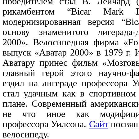
победителем стал В. Лейчард (
рикамбентом “Bicar Mark I
модернизированная версия “Bic
основу знаменитого лигерада-
2000». Велосипедная фирма «Fo
выпуск «Аватар 2000» в 1979 г. 
Аватару принес фильм «Мозговы
главный герой этого научно-фа
ездил на лигераде профессора У
стал удачным как в спортивном
плане. Современный американск
не что иное как модифици
профессора Уилсона.
Сайт
посвящ
велосипеду.