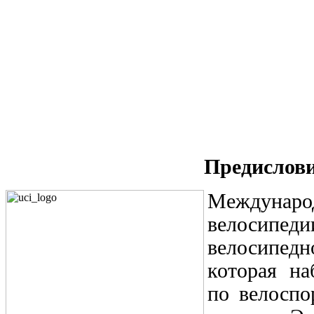
Предислов
Междун
велосипеди
велосипе
которая на
по велоспо