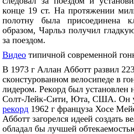
следовал за поездом и установ
конце 19 ст. На протяжении ми
полотну была присоединена к
образом, Чарльз получил гладку
за поездом.
Видео
типичной современной гонк
В 1973 г Аллан Абботт развил 223
сконстурованном велосипеде в го
лидером. Рекорд был установлен 
Солт-Лейк-Сити, Юта, США. Он
рекорд
1962 г француза Хосе Мейф
Абботт загорелся идеей создать в
обладал бы лучшей обтекаемостью