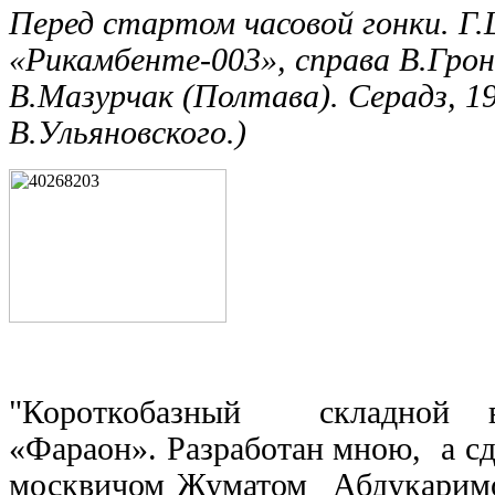
Перед стартом часовой гонки. Г.
«Рикамбенте-003», справа В.Грон
В.Мазурчак (Полтава). Серадз, 19
В.Ульяновского.)
"Короткобазный складной в
«Фараон». Разработан мною, а с
москвичом Жуматом Абдукарим