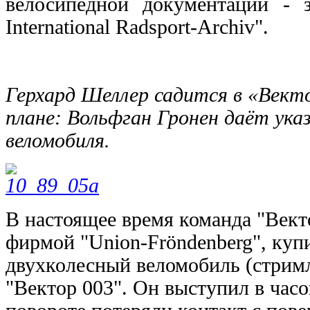
велосипедной документации - 
International Radsport-Archiv".
Герхард Шеллер садится в «Векто
плане: Вольфган Гронен даёт ука
веломобиля.
В настоящее время команда "Вект
фирмой "Union-Fröndenberg", куп
двухколесный веломобиль (стримл
"Вектор 003". Он выступил в часо