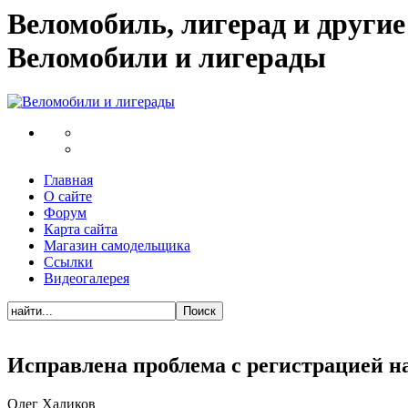
Веломобиль, лигерад и други
Веломобили и лигерады
Главная
О сайте
Форум
Карта сайта
Магазин самодельщика
Ссылки
Видеогалерея
Исправлена проблема с регистрацией н
Олег Халиков