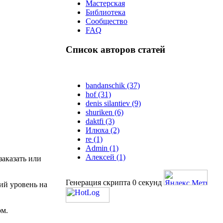
Мастерская
Библиотека
Сообщество
FAQ
Список
авторов статей
bandanschik (37)
hof (31)
denis silantiev (9)
shuriken (6)
daktfi (3)
Илюха (2)
re (1)
Admin (1)
Алексей (1)
заказать или
Генерация скрипта 0 секунд
ий уровень на
ом.