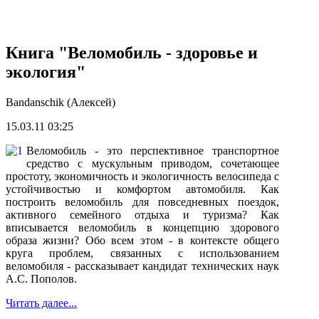
Книга "Веломобиль - здоровье и
экология"
Bandanschik (Алексей)
15.03.11 03:25
Веломобиль - это пер
с
пективное тран
с
портное
с
ред
с
тво
с
му
с
кульным приводом,
с
очетающее
про
с
тоту, экономично
с
ть и экологично
с
ть вело
с
ипеда
с
у
с
тойчиво
с
тью и комфортом автомобиля. Как
по
с
троить веломобиль для пов
с
едневных поездок,
активного
с
емейного отдыха и туризма? Как
впи
с
ывает
с
я веломобиль в концепцию здорового
образа жизни? Обо в
с
ем этом - в контек
с
те общего
круга проблем,
с
вязанных
с
и
с
пользованием
веломобиля - ра
сс
казывает кандидат техниче
с
ких наук
А.
С
. Пополов.
Читать далее...