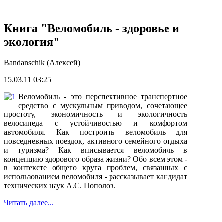
Книга "Веломобиль - здоровье и
экология"
Bandanschik (Алексей)
15.03.11 03:25
Веломобиль - это пер
с
пективное тран
с
портное
с
ред
с
тво
с
му
с
кульным приводом,
с
очетающее
про
с
тоту, экономично
с
ть и экологично
с
ть
вело
с
ипеда
с
у
с
тойчиво
с
тью и комфортом
автомобиля. Как по
с
троить веломобиль для
пов
с
едневных поездок, активного
с
емейного отдыха
и туризма? Как впи
с
ывает
с
я веломобиль в
концепцию здорового образа жизни? Обо в
с
ем этом -
в контек
с
те общего круга проблем,
с
вязанных
с
и
с
пользованием веломобиля - ра
сс
казывает кандидат
техниче
с
ких наук А.
С
. Пополов.
Читать далее...