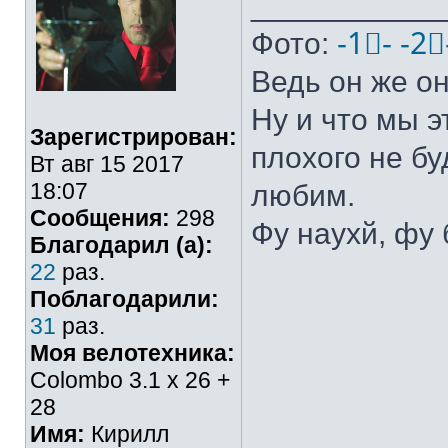
___________
Фото:
-1⃣-
-2⃣
Ведь он же он
Ну и что мы э
Зарегистрирован:
плохого не бу
Вт авг 15 2017
18:07
любим.
Сообщения:
298
Фу наухй, фу 
Благодарил (а):
22
раз.
Поблагодарили:
31
раз.
Моя велотехника:
Colombo 3.1 х 26 +
28
Имя:
Кирилл