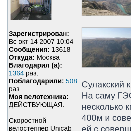
Зарегистрирован:
Вс окт 14 2007 10:04
Сообщения:
13618
Откуда:
Москва
Благодарил (а):
1364
раз.
Поблагодарили:
508
Сулакский к
раз.
На саму ГЭС
Моя велотехника:
ДЕЙСТВУЮЩАЯ.
несколько к
400м и сов
Скоростной
ей с совер
велостеппер Unicab