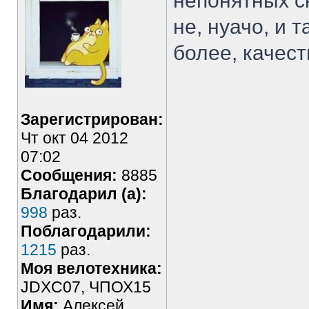
непонятных с
не, нуачо, и 
более, качест
Зарегистрирован:
Чт окт 04 2012
07:02
Сообщения:
8885
Благодарил (а):
998
раз.
Поблагодарили:
1215
раз.
Моя велотехника:
JDXC07, ЧПОХ15
Имя:
Алексей