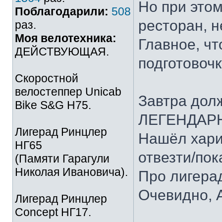
Но при это
Поблагодарили:
508
ресторан, н
раз.
Моя велотехника:
Главное, чт
ДЕЙСТВУЮЩАЯ.
подготовочк
Скоростной
велостеппер Unicab
Завтра дол
Bike S&G Н75.
ЛЕГЕНДАРН
Лигерад Ринцлер
Нашёл хари
НГ65
отвезти/пока
(Памяти Гарагули
Николая Ивановича).
Про лигерады
Очевидно, 
Лигерад Ринцлер
Concept НГ17.