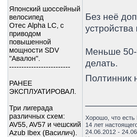
Японский шоссейный
Без неё до
велосипед
Отес Alpha LC, с
устройства
приводом
повышенной
мощности SDV
Меньше 50-т
"Авалон".
делать.
-------------------------
Полтинник 
РАНЕЕ
ЭКСПЛУАТИРОВАЛ.
_________
Три лигерада
различных схем:
Хорошо, что есть
AV55, AV57 и чешский
14 лет настоящего
24.06.2012 - 24.0
Azub Ibex (Василич).