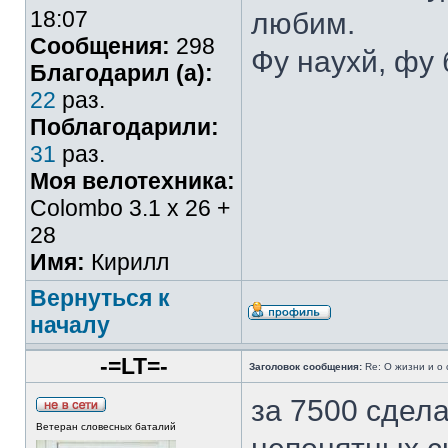
18:07
любим.
Сообщения:
298
Фу наухй, фу 
Благодарил (а):
22
раз.
Поблагодарили:
31
раз.
Моя велотехника:
Colombo 3.1 х 26 +
28
Имя:
Кирилл
Вернуться к
началу
-=LT=-
Заголовок сообщения:
Re: О жизни и о 
за 7500 сдел
Ветеран словесных баталий