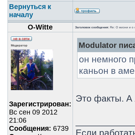
Вернуться к
началу
O-Witte
Заголовок сообщения:
Re: О жизни и о 
Modulator писа
Модератор
он немного 
каньон в аме
Это факты. А 
Зарегистрирован:
Вс сен 09 2012
21:06
___________
Сообщения:
6739
Если работать