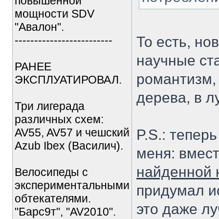
повышенной
мощности SDV
"Авалон".
-------------------------
То есть, но
научные ст
РАНЕЕ
романтизм,
ЭКСПЛУАТИРОВАЛ.
дерева, в 
Три лигерада
различных схем:
AV55, AV57 и чешский
P.S.: тепер
Azub Ibex (Василич).
меня: вмест
найденной н
Велосипеды с
экспериментальными
придумал и
обтекателями.
это даже лу
"Барс9т", "AV2010".