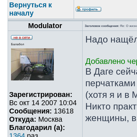
Вернуться к
началу
Modulator
Заголовок сообщения:
Re: О жизн
Надо нащёлк
Балабол
Добавлено чер
В Даге сейч
перчатками 
(хотя я и в
Зарегистрирован:
Вс окт 14 2007 10:04
Никто практ
Сообщения:
13618
женщины, в
Откуда:
Москва
Благодарил (а):
1364
раз.