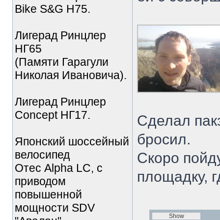
Bike S&G Н75.
Лигерад Ринцлер
НГ65
(Памяти Гарагули
Николая Ивановича).
Лигерад Ринцлер
Concept НГ17.
Сделал пакз
бросил.
Японский шоссейный
велосипед
Скоро пойду
Отес Alpha LC, с
площадку, г
приводом
повышенной
мощности SDV