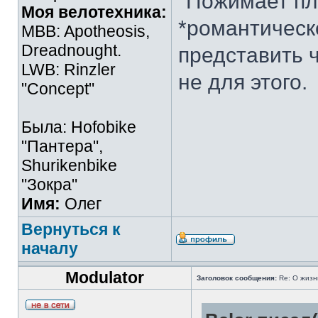
"Пожимает пл
Моя велотехника:
*романтическо
MBB: Apotheosis,
Dreadnought.
представить ч
LWB: Rinzler
не для этого.
"Concept"
Была: Hofobike
"Пантера",
Shurikenbike
"Зокра"
Имя:
Олег
Вернуться к
началу
Modulator
Заголовок сообщения:
Re: О жизн