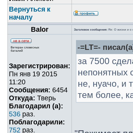
Вернуться к
началу
Balor
Заголовок сообщения:
Re: О жизни и о 
-=LT=- писал(а
Ветеран словесных
баталий
за 7500 сде
Зарегистрирован:
непонятных с
Пн янв 19 2015
11:20
не, нуачо, и 
Сообщения:
6454
тем более, к
Откуда:
Тверь
Благодарил (а):
536
раз.
Поблагодарили:
752
раз.