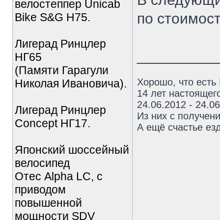
велостеппер Unicab
по стоимост
Bike S&G Н75.
Лигерад Ринцлер
_________
НГ65
(Памяти Гарагули
Хорошо, что есть
Николая Ивановича).
14 лет настоящего
24.06.2012 - 24.0
Лигерад Ринцлер
Из них с получен
Concept НГ17.
А ещё счастье езд
Японский шоссейный
велосипед
Отес Alpha LC, с
приводом
повышенной
мощности SDV