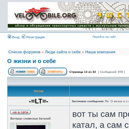
Имя пользователя:
Пароль:
{ LOG_ME_IN_SHORT
}
Перейти на сайт
Вход
Регистрация
Список форумов
»
Люди сайта о себе
»
Наша компания
О жизни и о себе
Страница
13
из
33
[ Сообщений: 656 ]
Автор
-=LT=-
Заголовок сообщения:
Re: О жизни и о 
вот ты сам пр
Ветеран словесных баталий
катал, а сам 