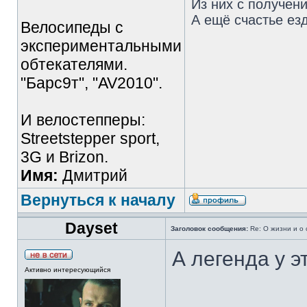
Из них с получен
А ещё счастье езд
Велосипеды с
экспериментальными
обтекателями.
"Барс9т", "AV2010".
И велостепперы:
Streetstepper sport,
3G и Brizon.
Имя:
Дмитрий
Вернуться к началу
Dayset
Заголовок сообщения:
Re: О жизни и о 
А легенда у э
Активно интересующийся