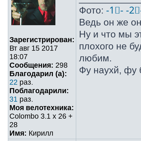
Фото:
-1⃣-
-2⃣
Ведь он же он
Ну и что мы э
Зарегистрирован:
плохого не бу
Вт авг 15 2017
18:07
любим.
Сообщения:
298
Фу наухй, фу 
Благодарил (а):
22
раз.
Поблагодарили:
31
раз.
Моя велотехника:
Colombo 3.1 х 26 +
28
Имя:
Кирилл