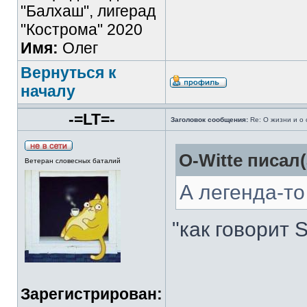
"Балхаш", лигерад
"Кострома" 2020
Имя:
Олег
Вернуться к
началу
-=LT=-
Заголовок сообщения:
Re: О жизни и о 
O-Witte писал(
Ветеран словесных баталий
А легенда-то
"как говорит So
Зарегистрирован: