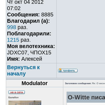
Чт окт 04 2012
07:02
Сообщения:
8885
Благодарил (а):
998
раз.
Поблагодарили:
1215
раз.
Моя велотехника:
JDXC07, ЧПОХ15
Имя:
Алексей
Вернуться к
началу
Modulator
Заголовок сообщения:
Re: О жизн
O-Witte писа
Балабол