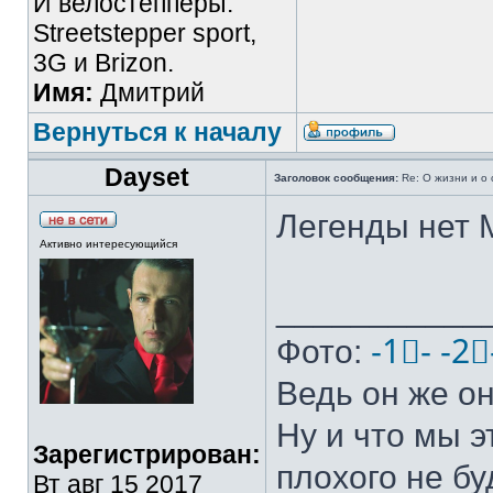
И велостепперы:
Streetstepper sport,
3G и Brizon.
Имя:
Дмитрий
Вернуться к началу
Dayset
Заголовок сообщения:
Re: О жизни и о 
Легенды нет 
Активно интересующийся
___________
Фото:
-1⃣-
-2⃣
Ведь он же он
Ну и что мы э
Зарегистрирован:
плохого не бу
Вт авг 15 2017