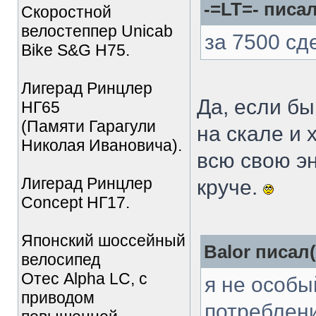
-=LT=- писал
Скоростной
велостеппер Unicab
за 7500 с
Bike S&G Н75.
Лигерад Ринцлер
Да, если бы
НГ65
(Памяти Гарагули
на скале и
Николая Ивановича).
всю свою э
Лигерад Ринцлер
круче.
Concept НГ17.
Японский шоссейный
Balor писал(
велосипед
Отес Alpha LC, с
я не особы
приводом
потреблени