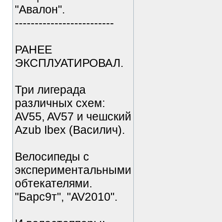
"Авалон".
-------------------------
РАНЕЕ
ЭКСПЛУАТИРОВАЛ.
Три лигерада
различных схем:
AV55, AV57 и чешский
Azub Ibex (Василич).
Велосипеды с
экспериментальными
обтекателями.
"Барс9т", "AV2010".