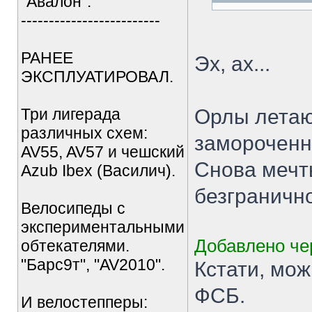
"Авалон".
-------------------------
РАНЕЕ
Эх, ах...
ЭКСПЛУАТИРОВАЛ.
Три лигерада
Орлы летаю
различных схем:
замороченн
AV55, AV57 и чешский
Снова мечты
Azub Ibex (Василич).
безгранично
Велосипеды с
экспериментальными
Добавлено чер
обтекателями.
"Барс9т", "AV2010".
Кстати, мож
ФСБ.
И велостепперы: