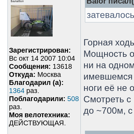
Balor писал(
Балабол
затевалось
Горная ход
Зарегистрирован:
Мощность ок
Вс окт 14 2007 10:04
ни на одном
Сообщения:
13618
Откуда:
Москва
имевшемся 
Благодарил (а):
ноги её не 
1364
раз.
Смотреть с 
Поблагодарили:
508
раз.
до ~700м, с
Моя велотехника:
ДЕЙСТВУЮЩАЯ.