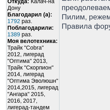
Откуда:
Калач-на
преодолеваемы
Дону
Благодарил (а):
Пилим, режем.
1792
раз.
Правила фор
Поблагодарили:
1389
раз.
Моя велотехника:
Трайк "Cobra"
2012, лигерад
"Оптима" 2013,
Трайк "Скорпион"
2014, лигерад
"Оптима Эволюшн"
2014,2015, лигерад
"Ангара" 2015,
2016, 2017,
лигерад-тандем