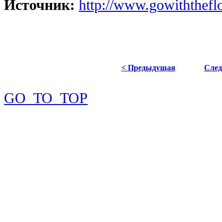
Источник:
http://www.gowiththefl
< Предыдущая
Сле
GO_TO_TOP