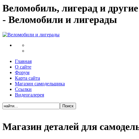
Веломобиль, лигерад и други
- Веломобили и лигерады
Главная
О сайте
Форум
Карта сайта
Магазин самодельщика
Ссылки
Видеогалерея
Магазин деталей для самоде