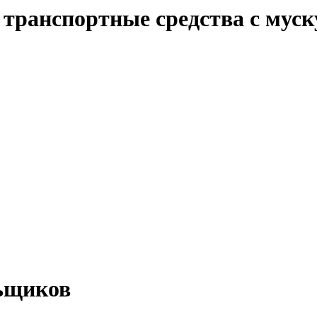
е транспортные средства с му
льщиков