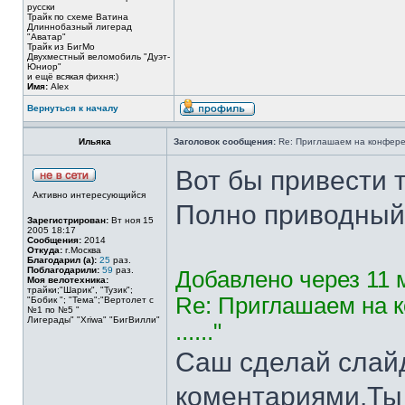
русски
Трайк по схеме Ватина
Длиннобазный лигерад
"Аватар"
Трайк из БигМо
Двухместный веломобиль "Дуэт-
Юниор"
и ещё всякая фихня:)
Имя:
Alex
Вернуться к началу
Ильяка
Заголовок сообщения:
Re: Приглашаем на конферен
Вот бы привести 
Активно интересующийся
Полно приводный
Зарегистрирован:
Вт ноя 15
2005 18:17
Сообщения:
2014
Откуда:
г.Москва
Благодарил (а):
25
раз.
Поблагодарили:
59
раз.
Добавлено через 11 
Моя велотехника:
трайки;"Шарик", "Тузик";
Re: Приглашаем на 
"Бобик "; "Тема";"Вертолет с
№1 по №5 "
Лигерады" "Хriwa" "БигВилли"
......"
Саш сделай слайд
коментариями.Ты 