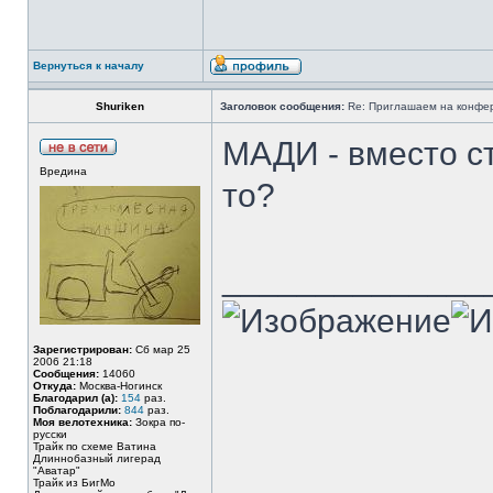
Вернуться к началу
Shuriken
Заголовок сообщения:
Re: Приглашаем на конфере
МАДИ - вместо ст
Вредина
то?
______________
Зарегистрирован:
Сб мар 25
2006 21:18
Сообщения:
14060
Откуда:
Москва-Ногинск
Благодарил (а):
154
раз.
Поблагодарили:
844
раз.
Моя велотехника:
Зокра по-
русски
Трайк по схеме Ватина
Длиннобазный лигерад
"Аватар"
Трайк из БигМо