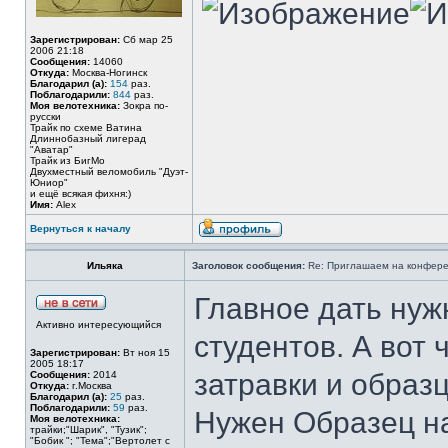
Зарегистрирован:
Сб мар 25
2006 21:18
Сообщения:
14060
Откуда:
Москва-Ногинск
Благодарил (а):
154
раз.
Поблагодарили:
844
раз.
Моя велотехника:
Зокра по-
русски
Трайк по схеме Ватина
Длиннобазный лигерад
"Аватар"
Трайк из БигМо
Двухместный веломобиль "Дуэт-
Юниор"
и ещё всякая фихня:)
Имя:
Alex
Вернуться к началу
Ильяка
Заголовок сообщения:
Re: Приглашаем на конферен
Главное дать нуж
Активно интересующийся
студентов. А вот 
Зарегистрирован:
Вт ноя 15
2005 18:17
затравки и образ
Сообщения:
2014
Откуда:
г.Москва
Благодарил (а):
25
раз.
Поблагодарили:
59
раз.
Нужен Образец н
Моя велотехника:
трайки;"Шарик", "Тузик";
"Бобик "; "Тема";"Вертолет с