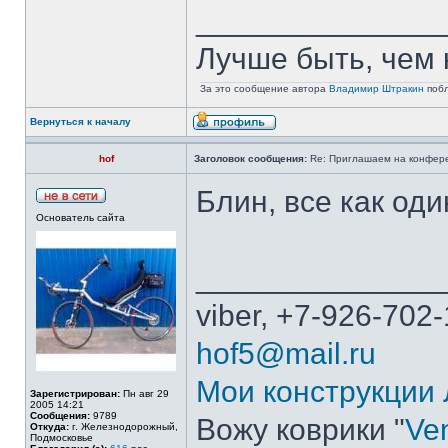
______________
Лучше быть, чем 
За это сообщение автора
Владимир Штракин
побл
Вернуться к началу
hof
Заголовок сообщения:
Re: Приглашаем на конферен
Блин, все как оди
Основатель сайта
______________
viber, +7-926-702-
hof5@mail.ru
Мои конструкции
Зарегистрирован:
Пн авг 29
2005 14:21
Сообщения:
9789
Вожу коврики "
Ven
Откуда:
г. Железнодорожный,
Подмосковье