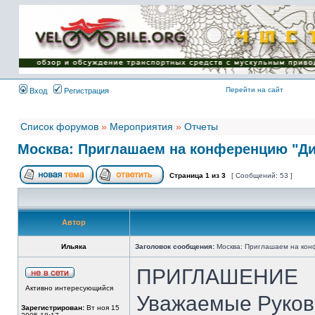
Имя пользователя:
Пароль:
{ LOG_ME_IN_SHORT
}
Перейти на сайт
Вход
Регистрация
Список форумов
»
Мероприятия
»
Отчеты
Москва: Приглашаем на конференцию "Ди
Страница
1
из
3
[ Сообщений: 53 ]
Автор
Ильяка
Заголовок сообщения:
Москва: Приглашаем на кон
ПРИГЛАШЕНИЕ
Активно интересующийся
Уважаемые Руков
Зарегистрирован:
Вт ноя 15