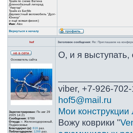
Трайк по схеме Ватина
Длиннобазный лигерад
"Аватар"
Трайк из БигМо
Двухместный веломобиль "Дуэт-
Юниор"
и ещё всякая фихня:)
Имя:
Alex
Вернуться к началу
hof
Заголовок сообщения:
Re: Приглашаем на конферен
О, и я выступать,
Основатель сайта
______________
viber, +7-926-702-
hof5@mail.ru
Мои конструкции
Зарегистрирован:
Пн авг 29
2005 14:21
Сообщения:
9789
Вожу коврики "
Ven
Откуда:
г. Железнодорожный,
Подмосковье
Благодарил (а):
616
раз.
Поблагодарили:
1266
раз.