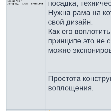
посадка, техниче
№1 по №5 "
Лигерады" "Хriwa" "БигВилли"
Нужна рама на ко
свой дизайн.
Как его воплотить
принципе это не 
можно экспонирова
______________
Простота констру
воплощения.