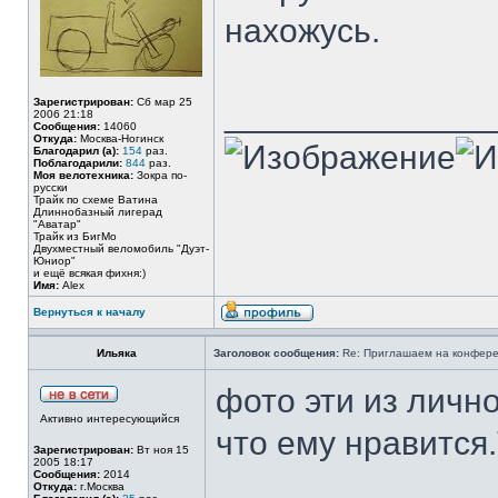
нахожусь.
Зарегистрирован:
Сб мар 25
______________
2006 21:18
Сообщения:
14060
Откуда:
Москва-Ногинск
Благодарил (а):
154
раз.
Поблагодарили:
844
раз.
Моя велотехника:
Зокра по-
русски
Трайк по схеме Ватина
Длиннобазный лигерад
"Аватар"
Трайк из БигМо
Двухместный веломобиль "Дуэт-
Юниор"
и ещё всякая фихня:)
Имя:
Alex
Вернуться к началу
Ильяка
Заголовок сообщения:
Re: Приглашаем на конферен
фото эти из личн
Активно интересующийся
что ему нравится
Зарегистрирован:
Вт ноя 15
2005 18:17
Сообщения:
2014
Откуда:
г.Москва