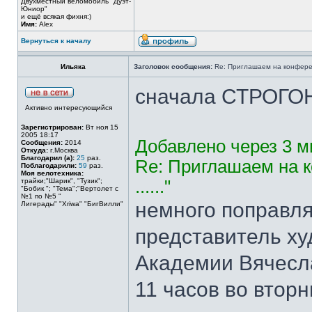
Двухместный веломобиль "Дуэт-
Юниор"
и ещё всякая фихня:)
Имя:
Alex
Вернуться к началу
Ильяка
Заголовок сообщения:
Re: Приглашаем на конферен
сначала СТРОГО
Активно интересующийся
Зарегистрирован:
Вт ноя 15
2005 18:17
Добавлено через 3 м
Сообщения:
2014
Откуда:
г.Москва
Благодарил (а):
25
раз.
Re: Приглашаем на 
Поблагодарили:
59
раз.
Моя велотехника:
трайки;"Шарик", "Тузик";
......"
"Бобик "; "Тема";"Вертолет с
№1 по №5 "
немного поправля
Лигерады" "Хriwa" "БигВилли"
представитель х
Академии Вячесла
11 часов во вторн