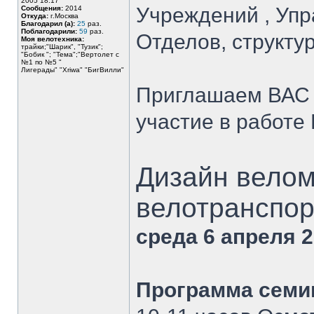
2005 18:17
Учреждений , Уп
Сообщения:
2014
Откуда:
г.Москва
Благодарил (а):
25
раз.
Поблагодарили:
59
раз.
Отделов, структу
Моя велотехника:
трайки;"Шарик", "Тузик";
"Бобик "; "Тема";"Вертолет с
№1 по №5 "
Лигерады" "Хriwa" "БигВилли"
Приглашаем ВАС 
участие в работ
Дизайн велом
велотранспор
среда 6 апреля 
Программа семи