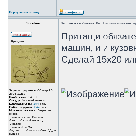
Вернуться к началу
Shuriken
Заголовок сообщения:
Re: Приглашаем на конфере
Притащи обязате
Вредина
машин, и и кузовн
Сделай 15х20 или
______________
Зарегистрирован:
Сб мар 25
2006 21:18
Сообщения:
14060
Откуда:
Москва-Ногинск
Благодарил (а):
154
раз.
Поблагодарили:
844
раз.
Моя велотехника:
Зокра по-
русски
Трайк по схеме Ватина
Длиннобазный лигерад
"Аватар"
Трайк из БигМо
Двухместный веломобиль "Дуэт-
Юниор"