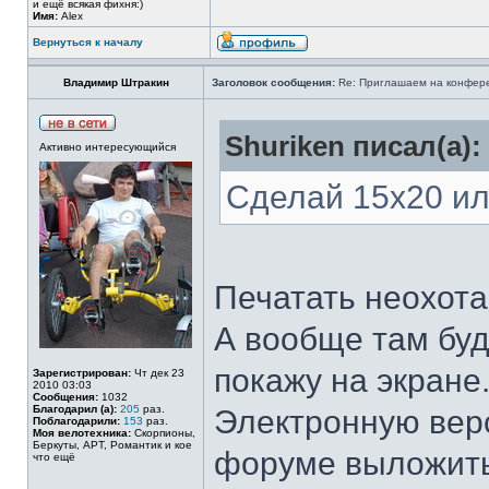
и ещё всякая фихня:)
Имя:
Alex
Вернуться к началу
Владимир Штракин
Заголовок сообщения:
Re: Приглашаем на конферен
Shuriken писал(а):
Активно интересующийся
Сделай 15х20 ил
Печатать неохота
А вообще там буд
покажу на экране
Зарегистрирован:
Чт дек 23
2010 03:03
Сообщения:
1032
Благодарил (а):
205
раз.
Электронную вер
Поблагодарили:
153
раз.
Моя велотехника:
Скорпионы,
Беркуты, АРТ, Романтик и кое
форуме выложить
что ещё