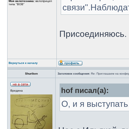
Моя велотехника:
велоприцеп
типа "BOB"
связи".Наблюда
Присоединяюсь.
Вернуться к началу
Shuriken
Заголовок сообщения:
Re: Приглашаем на конфере
hof писал(а):
Вредина
О, и я выступать