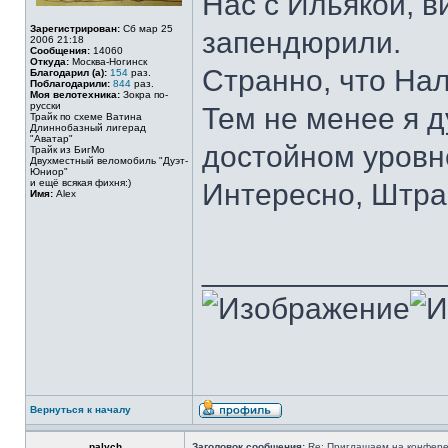
Нас с Ильякой, 
Зарегистрирован:
Сб мар 25
запендюрили.
2006 21:18
Сообщения:
14060
Откуда:
Москва-Ногинск
Странно, что Нал
Благодарил (а):
154
раз.
Поблагодарили:
844
раз.
Моя велотехника:
Зокра по-
русски
Тем не менее я д
Трайк по схеме Ватина
Длиннобазный лигерад
"Аватар"
достойном уровн
Трайк из БигМо
Двухместный веломобиль "Дуэт-
Юниор"
и ещё всякая фихня:)
Интересно, Штра
Имя:
Alex
______________
Вернуться к началу
palych
Заголовок сообщения:
Re: Приглашаем на конферен