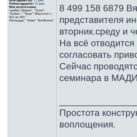
Благодарил (а):
25
раз.
Поблагодарили:
59
раз.
8 499 158 6879 В
Моя велотехника:
трайки;"Шарик", "Тузик";
"Бобик "; "Тема";"Вертолет с
представителя ин
№1 по №5 "
Лигерады" "Хriwa" "БигВилли"
вторник.среду и ч
На всё отводится
согласовать приво
Сейчас проводятс
семинара в МАДИ
______________
Простота констру
воплощения.