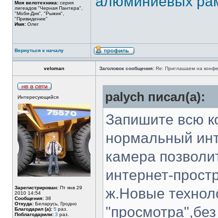
алюминиевых ра
Моя велотехника:
серия
лигеадов "Черная Пантера",
"Моби-Дик", "Рыжик",
"Привидение"
Имя:
Олег
Вернуться к началу
veloman
Заголовок сообщения:
Re: Приглашаем на конфер
palych писал(а):
Интересующийся
Запишите всю к
нормальный инт
камера позволи
интернет-простр
Зарегистрирован:
Пт янв 29
ж.Новые технол
2010 14:54
Сообщения:
38
Откуда:
Беларусь, Гродно
"просмотра",без
Благодарил (а):
5
раз.
Поблагодарили:
3
раз.