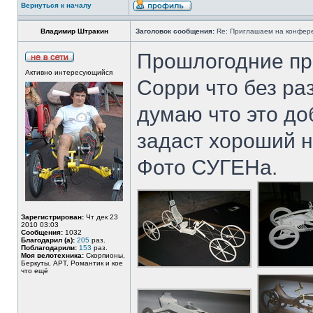
Вернуться к началу
Владимир Штракин
Заголовок сообщения:
Re: Приглашаем на конферен
Прошлогодние про
Активно интересующийся
Сорри что без ра
думаю что это до
задаст хороший 
Фото СУГЕНа.
Зарегистрирован:
Чт дек 23
2010 03:03
Сообщения:
1032
Благодарил (а):
205
раз.
Поблагодарили:
153
раз.
Моя велотехника:
Скорпионы,
Беркуты, АРТ, Романтик и кое
что ещё