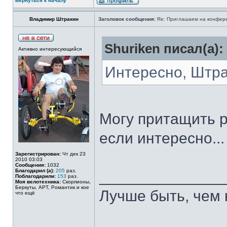
Вернуться к началу
Владимир Штракин
Заголовок сообщения:
Re: Приглашаем на конферен
Shuriken писал(а):
Активно интересующийся
Интересно, Штра
Могу притащить 
если интересно...
Зарегистрирован:
Чт дек 23
2010 03:03
Сообщения:
1032
Благодарил (а):
205
раз.
______________
Поблагодарили:
153
раз.
Моя велотехника:
Скорпионы,
Беркуты, АРТ, Романтик и кое
Лучше быть, чем 
что ещё