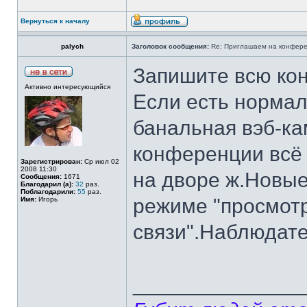
Вернуться к началу
palych
Заголовок сообщения:
Re: Приглашаем на конферен
Запишите всю ко
Активно интересующийся
Если есть нормал
банальная вэб-ка
конференции всё 
Зарегистрирован:
Ср июл 02
2008 11:30
на дворе ж.Новые
Сообщения:
1671
Благодарил (а):
32
раз.
Поблагодарили:
55
раз.
режиме "просмотр
Имя:
Игорь
связи".Наблюдат
______________