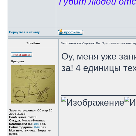
Губит людей отс
Вернуться к началу
Shuriken
Заголовок сообщения:
Re: Приглашаем на конфере
Оу, меня уже зап
Вредина
за! 4 единицы те
______________
Зарегистрирован:
Сб мар 25
2006 21:18
Сообщения:
14060
Откуда:
Москва-Ногинск
Благодарил (а):
154
раз.
Поблагодарили:
844
раз.
Моя велотехника:
Зокра по-
русски