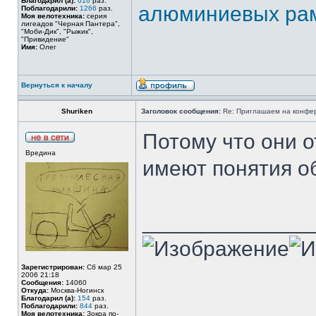
Благодарил (а):
616
раз.
алюминиевых ра
Поблагодарили:
1266
раз.
Моя велотехника:
серия
лигеадов "Черная Пантера",
"Моби-Дик", "Рыжик",
"Привидение"
Имя:
Олег
Вернуться к началу
Shuriken
Заголовок сообщения:
Re: Приглашаем на конфере
Потому что они о
Вредина
имеют понятия о
______________
Зарегистрирован:
Сб мар 25
2006 21:18
Сообщения:
14060
Откуда:
Москва-Ногинск
Благодарил (а):
154
раз.
Поблагодарили:
844
раз.
Моя велотехника:
Зокра по-