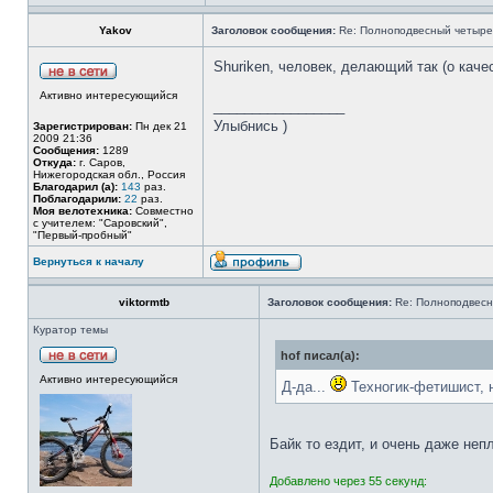
Yakov
Заголовок сообщения:
Re: Полноподвесный четыре
Shuriken, человек, делающий так (о каче
Активно интересующийся
_________________
Улыбнись )
Зарегистрирован:
Пн дек 21
2009 21:36
Сообщения:
1289
Откуда:
г. Саров,
Нижегородская обл., Россия
Благодарил (а):
143
раз.
Поблагодарили:
22
раз.
Моя велотехника:
Совместно
с учителем: "Саровский",
"Первый-пробный"
Вернуться к началу
viktormtb
Заголовок сообщения:
Re: Полноподвесн
Куратор темы
hof писал(а):
Активно интересующийся
Д-да...
Техногик-фетишист, 
Байк то ездит, и очень даже неп
Добавлено через 55 секунд: