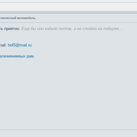
хколесный веломобиль.
ть приятно.
Еще бы оно ездило потом, а не стояло на подиуме...
mail:
hof5@mail.ru
 алюминиевых рам
.