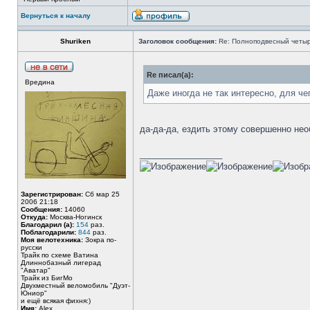
Вернуться к началу
Shuriken
Заголовок сообщения:
Re: Полноподвесный четы
Re писал(а):
Вредина
Даже иногда не так интересно, для че
да-да-да, ездить этому совершенно нео
_________________
Зарегистрирован:
Сб мар 25
2006 21:18
Сообщения:
14060
Откуда:
Москва-Ногинск
Благодарил (а):
154
раз.
Поблагодарили:
844
раз.
Моя велотехника:
Зокра по-
русски
Трайк по схеме Ватина
Длиннобазный лигерад
"Аватар"
Трайк из БигМо
Двухместный веломобиль "Дуэт-
Юниор"
и ещё всякая фихня:)
Имя:
Alex