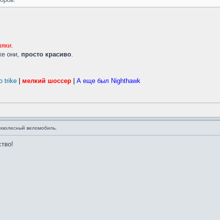
зяки.
же они,
просто красиво
.
 trike
|
мелкий шоссер
|
А еще был Nighthawk
хколесный веломобиль.
ство!