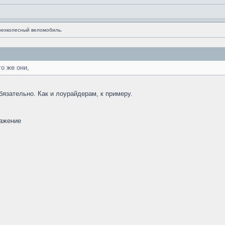
рехколесный веломобиль.
го же они,
бязательно. Как и лоурайдерам, к примеру.