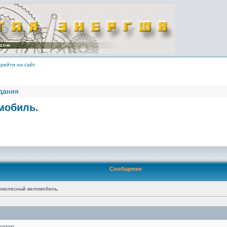
рейти на сайт
здания
мобиль.
Сообщение
хколесный веломобиль.
оров.