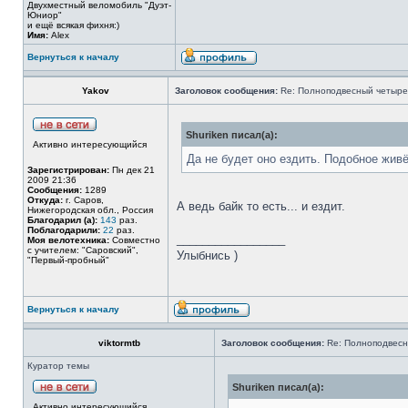
Двухместный веломобиль "Дуэт-
Юниор"
и ещё всякая фихня:)
Имя:
Alex
Вернуться к началу
Yakov
Заголовок сообщения:
Re: Полноподвесный четыре
Shuriken писал(а):
Активно интересующийся
Да не будет оно ездить. Подобное жив
Зарегистрирован:
Пн дек 21
2009 21:36
Сообщения:
1289
Откуда:
г. Саров,
А ведь байк то есть... и ездит.
Нижегородская обл., Россия
Благодарил (а):
143
раз.
Поблагодарили:
22
раз.
_________________
Моя велотехника:
Совместно
с учителем: "Саровский",
Улыбнись )
"Первый-пробный"
Вернуться к началу
viktormtb
Заголовок сообщения:
Re: Полноподвесн
Куратор темы
Shuriken писал(а):
Активно интересующийся