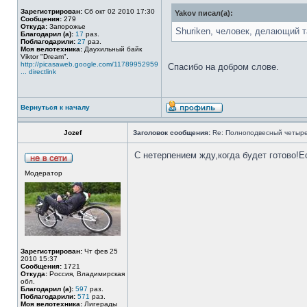
Зарегистрирован:
Сб окт 02 2010 17:30
Yakov писал(а):
Сообщения:
279
Откуда:
Запорожье
Shuriken, человек, делающий т
Благодарил (а):
17
раз.
Поблагодарили:
27
раз.
Моя велотехника:
Даухильный байк
Viktor "Dream".
http://picasaweb.google.com/11789952959
Спасибо на добром слове.
... directlink
Вернуться к началу
Jozef
Заголовок сообщения:
Re: Полноподвесный четыре
С нетерпением жду,когда будет готово!Е
Модератор
Зарегистрирован:
Чт фев 25
2010 15:37
Сообщения:
1721
Откуда:
Россия, Владимирская
обл.
Благодарил (а):
597
раз.
Поблагодарили:
571
раз.
Моя велотехника:
Лигерады