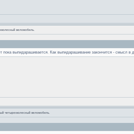
хколесный веломобиль.
ёт пока выпидарашивается. Как выпидарашивание закончится - смысл в д
ый четырехколесный веломобиль.