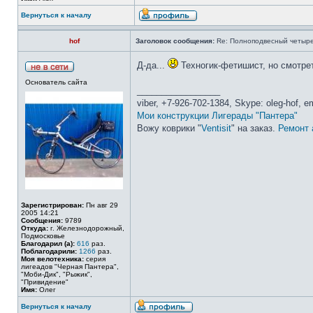
Вернуться к началу
hof
Заголовок сообщения:
Re: Полноподвесный четыре
Д-да...
Техногик-фетишист, но смотре
Основатель сайта
_________________
viber, +7-926-702-1384, Skype: oleg-hof, e
Мои конструкции
Лигерады "Пантера"
Вожу коврики "
Ventisit
" на заказ.
Ремонт
Зарегистрирован:
Пн авг 29
2005 14:21
Сообщения:
9789
Откуда:
г. Железнодорожный,
Подмосковье
Благодарил (а):
616
раз.
Поблагодарили:
1266
раз.
Моя велотехника:
серия
лигеадов "Черная Пантера",
"Моби-Дик", "Рыжик",
"Привидение"
Имя:
Олег
Вернуться к началу