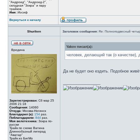
"Андроид", "Андроид-2",
складная "Зокра" и пару
трайков.
Имя:
Иосиф
Вернуться к началу
Shuriken
Заголовок сообщения:
Re: Полноподвесный четы
Yakov писал(а):
Вредина
человек, делающий так (о качестве), 
Да не будет оно ездить. Подобное живё
_________________
Зарегистрирован:
Сб мар 25
2006 21:18
Сообщения:
14060
Откуда:
Москва-Ногинск
Благодарил (а):
154
раз.
Поблагодарили:
844
раз.
Моя велотехника:
Зокра по-
русски
Трайк по схеме Ватина
Длиннобазный лигерад
"Аватар"
Трайк из БигМо