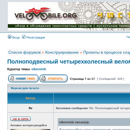
Имя пользователя:
Пароль:
{ LOG_ME_IN_SHORT
}
Пе
Вход
Регистрация
Список форумов
»
Конструирование
»
Проекты в процессе со
Полноподвесный четырехколесный вело
Куратор темы:
viktormtb
Страница
7
из
17
[ Сообщений: 328 ]
Версия для печати
Автор
Re
Заголовок сообщения:
Re: Полноподвесный четыре
viktormtb писал(а):
Активно интересующийся
Качающийся узел крепления амортизат