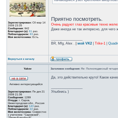
Приятно посмотреть.
Зарегистрирован:
Сб мар 14
Очень радуют глаз красивые техно желе
2009 23:35
Сообщения:
942
Даже иногда не так интересно, для чего 
Благодарил (а):
61
раз.
Поблагодарили:
83
раз.
Моя велотехника:
Есть.
_________________
BR, Mfg, Alex .
|
мой VK2
|
Trike-1
|
Quadro
Вернуться к началу
Yakov
Заголовок сообщения:
Re: Полноподвесный четыре
Да, это действительно круто! Какое каче
Активно интересующийся
_________________
Улыбнись )
Зарегистрирован:
Пн дек 21
2009 21:36
Сообщения:
1289
Откуда:
г. Саров,
Нижегородская обл., Россия
Благодарил (а):
143
раз.
Поблагодарили:
22
раз.
Моя велотехника:
Совместно
с учителем: "Саровский",
"Первый-пробный"