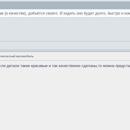
ак (о качестве), добъётся своего. И ездить оно будет долго, быстро и к
хколесный веломобиль.
сли детали такие красивые и так качественно сделаны,то можна предста