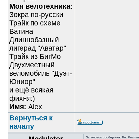
Моя велотехника:
Зокра по-русски
Трайк по схеме
Ватина
Длиннобазный
лигерад "Аватар"
Трайк из БигМо
Двухместный
веломобиль "Дуэт-
Юниор"
и ещё всякая
фихня:)
Имя:
Alex
Вернуться к
началу
Заголовок сообщения:
Re: Реальн