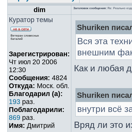
dim
Заголовок сообщения:
Re: Реально езд
Куратор темы
Shuriken писал
Ветеран словесных
Вся эта техн
баталий
внешним фак
Зарегистрирован:
Чт июл 20 2006
Как и любая д
12:30
Сообщения:
4824
Откуда:
Моск. обл.
Благодарил (а):
Shuriken писал
193
раз.
внутри всё з
Поблагодарили:
869
раз.
Вряд ли это 
Имя:
Дмитрий