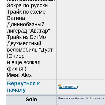
Зокра по-русски
Трайк по схеме
Ватина
Длиннобазный
лигерад "Аватар"
Трайк из БигМо
Двухместный
веломобиль "Дуэт-
Юниор"
и ещё всякая
фихня:)
Имя:
Alex
Вернуться к
началу
Solo
Заголовок сообщения:
Re: Реально езд