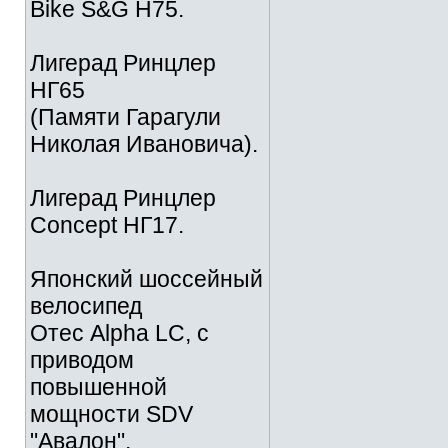
Bike S&G Н75.
Лигерад Ринцлер
НГ65
(Памяти Гарагули
Николая Ивановича).
Лигерад Ринцлер
Concept НГ17.
Японский шоссейный
велосипед
Отес Alpha LC, с
приводом
повышенной
мощности SDV
"Авалон".