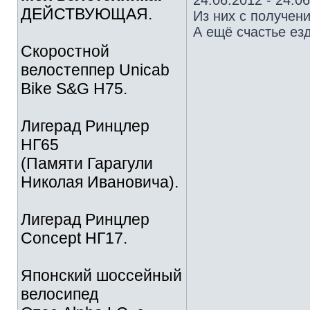
24.06.2012 - 24.0
ДЕЙСТВУЮЩАЯ.
Из них с получен
А ещё счастье езд
Скоростной
велостеппер Unicab
Bike S&G Н75.
Лигерад Ринцлер
НГ65
(Памяти Гарагули
Николая Ивановича).
Лигерад Ринцлер
Concept НГ17.
Японский шоссейный
велосипед