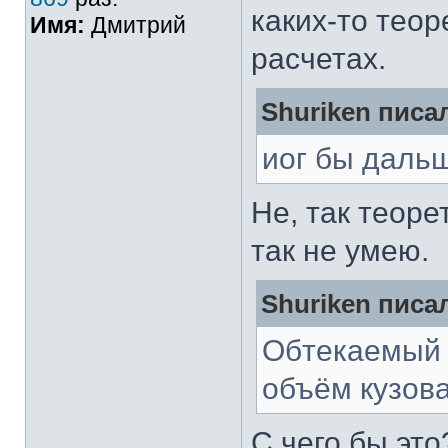
каких-то тео
Имя:
Дмитрий
расчетах.
Shuriken писал
иог бы даль
Не, так теоре
так не умею.
Shuriken писал
Обтекаемый 
объём кузов
С чего бы это