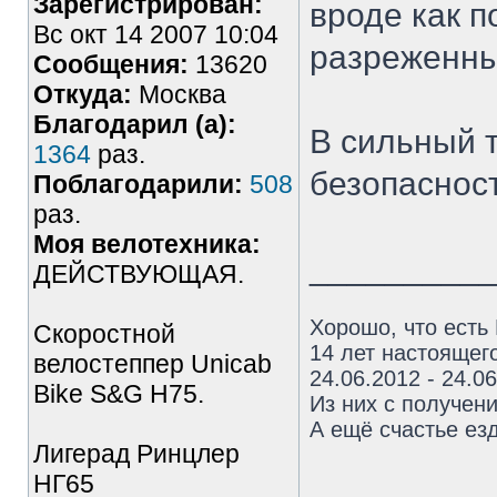
Зарегистрирован:
вроде как п
Вс окт 14 2007 10:04
разреженны
Сообщения:
13620
Откуда:
Москва
Благодарил (а):
В сильный т
1364
раз.
безопаснос
Поблагодарили:
508
раз.
Моя велотехника:
_________
ДЕЙСТВУЮЩАЯ.
Хорошо, что есть
Скоростной
14 лет настоящего
велостеппер Unicab
24.06.2012 - 24.0
Bike S&G Н75.
Из них с получен
А ещё счастье езд
Лигерад Ринцлер
НГ65