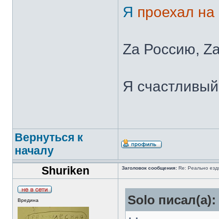
Я
проехал на
Zа Россию, Zа
Я счастливый 
Вернуться к
началу
Shuriken
Заголовок сообщения:
Re: Реально езд
Solo писал(а):
Вредина