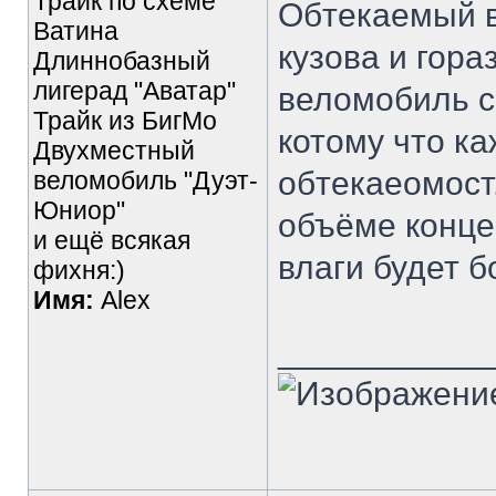
Трайк по схеме
Обтекаемый 
Ватина
кузова и гор
Длиннобазный
лигерад "Аватар"
веломобиль с
Трайк из БигМо
котому что ка
Двухместный
обтекаеомост
веломобиль "Дуэт-
Юниор"
объёме конце
и ещё всякая
влаги будет 
фихня:)
Имя:
Alex
___________