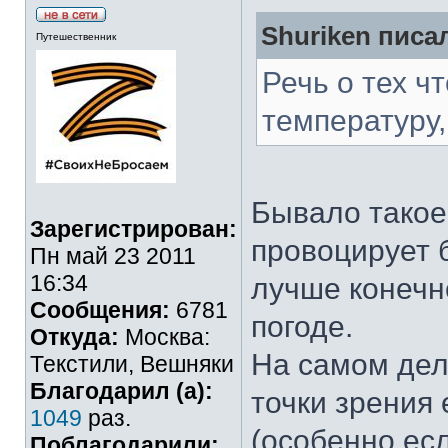
Shuriken писал
Путешественник
Речь о тех ч
температуру,
Бывало такое
Зарегистрирован:
провоцирует б
Пн май 23 2011
16:34
лучше конечн
Сообщения:
6781
погоде.
Откуда:
Москва:
На самом дел
Текстили, Вешняки
Благодарил (а):
точки зрения
1049
раз.
(особенно ес
Поблагодарили: