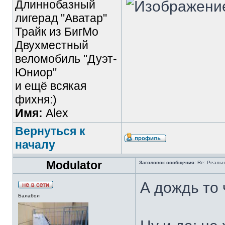
Длиннобазный
лигерад "Аватар"
Трайк из БигМо
Двухместный
веломобиль "Дуэт-
Юниор"
и ещё всякая
фихня:)
Имя:
Alex
Вернуться к
началу
Modulator
Заголовок сообщения:
Re: Реальн
А дождь то
Балабол