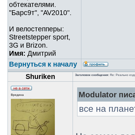
обтекателями.
"Барс9т", "AV2010".
И велостепперы:
Streetstepper sport,
3G и Brizon.
Имя:
Дмитрий
Вернуться к началу
Shuriken
Заголовок сообщения:
Re: Реально езд
Modulator писа
Вредина
все на плане