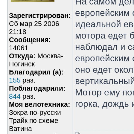
На самом деле
европейским 
Зарегистрирован:
идеальной ев
Сб мар 25 2006
21:18
мотора едет 
Сообщения:
наблюдал и с
14061
Откуда:
Москва-
европейским 
Ногинск
оно едет окол
Благодарил (а):
вертикальный
155
раз.
Поблагодарили:
Мотор ему по
844
раз.
горка, дождь 
Моя велотехника:
Зокра по-русски
Трайк по схеме
___________
Ватина