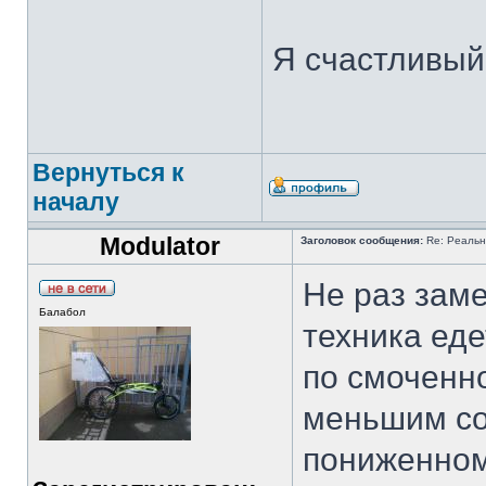
Я счастливый 
Вернуться к
началу
Modulator
Заголовок сообщения:
Re: Реальн
Не раз зам
Балабол
техника еде
по смоченн
меньшим со
пониженном