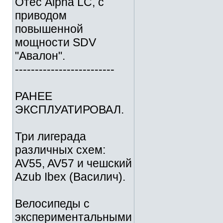
Отес Alpha LC, с
приводом
повышенной
мощности SDV
"Авалон".
-------------------------
РАНЕЕ
ЭКСПЛУАТИРОВАЛ.
Три лигерада
различных схем:
AV55, AV57 и чешский
Azub Ibex (Василич).
Велосипеды с
экспериментальными