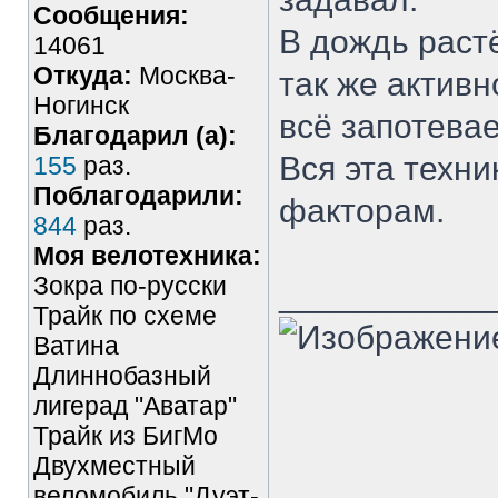
Сообщения:
В дождь раст
14061
Откуда:
Москва-
так же активно
Ногинск
всё запотевае
Благодарил (а):
Вся эта техн
155
раз.
Поблагодарили:
факторам.
844
раз.
Моя велотехника:
Зокра по-русски
___________
Трайк по схеме
Ватина
Длиннобазный
лигерад "Аватар"
Трайк из БигМо
Двухместный
веломобиль "Дуэт-