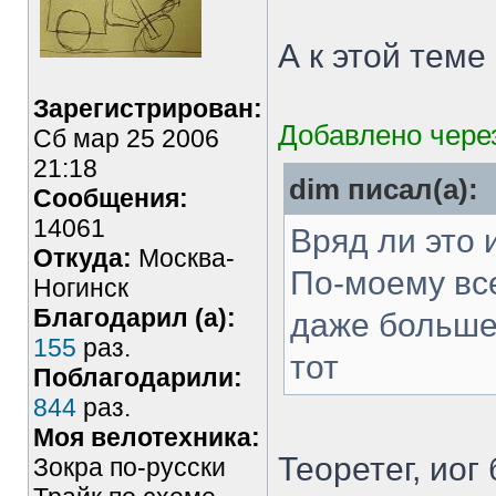
А к этой тем
Зарегистрирован:
Добавлено через
Сб мар 25 2006
21:18
dim писал(а):
Сообщения:
14061
Вряд ли это 
Откуда:
Москва-
По-моему вс
Ногинск
Благодарил (а):
даже больше
155
раз.
тот
Поблагодарили:
844
раз.
Моя велотехника:
Теоретег, иог
Зокра по-русски