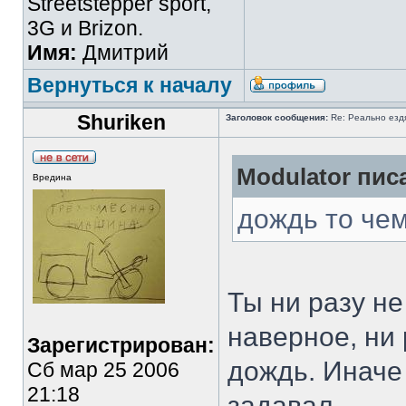
Streetstepper sport,
3G и Brizon.
Имя:
Дмитрий
Вернуться к началу
Shuriken
Заголовок сообщения:
Re: Реально езд
Modulator писа
Вредина
дождь то че
Ты ни разу не
наверное, ни 
Зарегистрирован:
дождь. Иначе 
Сб мар 25 2006
21:18
задавал.