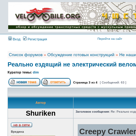
Имя пользователя:
Пароль:
{ LOG_ME_IN_SHORT
}
Перейти на сайт
Вход
Регистрация
Список форумов
»
Обсуждение готовых конструкций
»
Не наши
Реально ездящий не электрический вело
Куратор темы:
dim
Страница
3
из
4
[ Сообщений: 63 ]
Автор
Shuriken
Заголовок сообщения:
Re: Реально езд
Creepy Crawler
Вредина