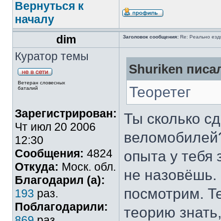
Вернуться к
началу
dim
Заголовок сообщения:
Re: Реально езд
Куратор темы
Shuriken писал
Ветеран словесных
Теоретег
баталий
Зарегистрирован:
Ты сколько с
Чт июл 20 2006
веломобилей?
12:30
Сообщения:
4824
опыта у тебя 
Откуда:
Моск. обл.
не назовёшь.
Благодарил (а):
посмотрим. Т
193
раз.
Поблагодарили:
теорию знать
869
раз.