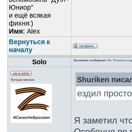
Юниор"
и ещё всякая
фихня:)
Имя:
Alex
Вернуться к
началу
Solo
Заголовок сообщения:
Re: Реально езд
Shuriken писал
Путешественник
ездил прост
Я заметил что
Особенно по 