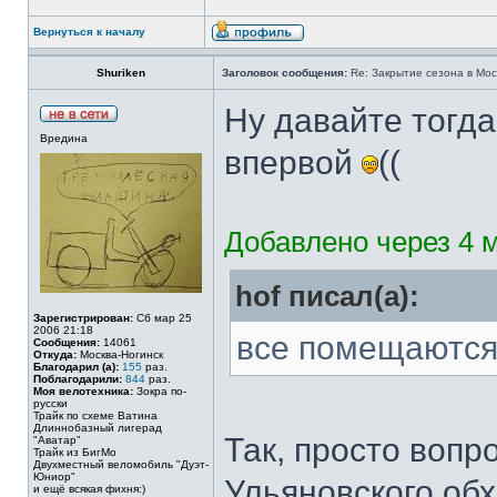
Вернуться к началу
Shuriken
Заголовок сообщения:
Re: Закрытие сезона в Моск
Ну давайте тогда
Вредина
впервой
((
Добавлено через 4 м
hof писал(а):
Зарегистрирован:
Сб мар 25
2006 21:18
все помещаются
Сообщения:
14061
Откуда:
Москва-Ногинск
Благодарил (а):
155
раз.
Поблагодарили:
844
раз.
Моя велотехника:
Зокра по-
русски
Трайк по схеме Ватина
Длиннобазный лигерад
Так, просто вопр
"Аватар"
Трайк из БигМо
Двухместный веломобиль "Дуэт-
Юниор"
Ульяновского обх
и ещё всякая фихня:)