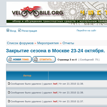
Имя пользователя:
Пароль:
{ LOG_ME_IN_SHORT
}
Перейти на сайт
Вход
Регистрация
Список форумов
»
Мероприятия
»
Отчеты
Закрытие сезона в Москве 23-24 октября.
Страница
3
из
4
[ Сообщений: 75 ]
Автор
Сообщение было удалено | удалил:
hof
| Чт окт 21 2010 11:38.
Сообщение было удалено | удалил:
hof
| Чт окт 21 2010 11:38.
Сообщение было удалено | удалил:
hof
| Чт окт 21 2010 11:37.