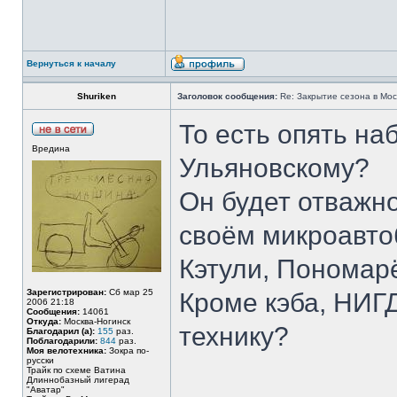
Вернуться к началу
Shuriken
Заголовок сообщения:
Re: Закрытие сезона в Моск
То есть опять на
Вредина
Ульяновскому?
Он будет отважн
своём микроавто
Кэтули, Пономар
Зарегистрирован:
Сб мар 25
Кроме кэба, НИГ
2006 21:18
Сообщения:
14061
Откуда:
Москва-Ногинск
технику?
Благодарил (а):
155
раз.
Поблагодарили:
844
раз.
Моя велотехника:
Зокра по-
русски
Трайк по схеме Ватина
Длиннобазный лигерад
"Аватар"