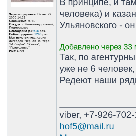
В принципе, и там
человека) и каза
Зарегистрирован:
Пн авг 29
2005 14:21
Сообщения:
9789
Ульяновского - он
Откуда:
г. Железнодорожный,
Подмосковье
Благодарил (а):
616
раз.
Поблагодарили:
1266
раз.
Моя велотехника:
серия
лигеадов "Черная Пантера",
"Моби-Дик", "Рыжик",
Добавлено через 33 
"Привидение"
Имя:
Олег
Так, по агентурн
уже не 6 человек,
Редеют наши ряды
______________
viber, +7-926-702-
hof5@mail.ru