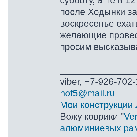
субботу, а не в 1
после Ходынки за
воскресенье ехат
желающие провест
просим высказыв
______________
viber, +7-926-702-
hof5@mail.ru
Мои конструкции
Вожу коврики "
Ven
алюминиевых ра