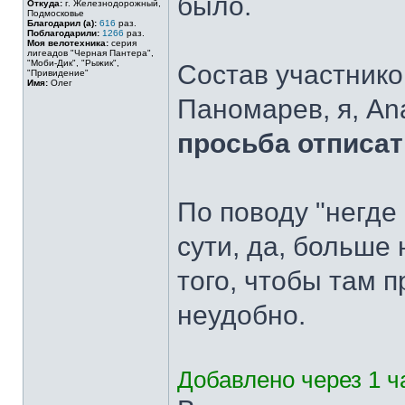
было.
Откуда:
г. Железнодорожный,
Подмосковье
Благодарил (а):
616
раз.
Поблагодарили:
1266
раз.
Моя велотехника:
серия
лигеадов "Черная Пантера",
"Моби-Дик", "Рыжик",
Состав участников
"Привидение"
Имя:
Олег
Паномарев, я, An
просьба отписат
По поводу "негде 
сути, да, больше 
того, чтобы там п
неудобно.
Добавлено через 1 ча