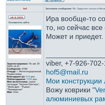
hof
Заголовок сообщения:
Re: Закрытие сезона в Москв
Ира вообще-то со
Основатель сайта
то, но сейчас все
Может и приедет.
______________
viber, +7-926-702-
Зарегистрирован:
Пн авг 29
2005 14:21
Сообщения:
9789
hof5@mail.ru
Откуда:
г. Железнодорожный,
Подмосковье
Благодарил (а):
616
раз.
Мои конструкции
Поблагодарили:
1266
раз.
Моя велотехника:
серия
лигеадов "Черная Пантера",
"Моби-Дик", "Рыжик",
Вожу коврики "
Ven
"Привидение"
Имя:
Олег
алюминиевых ра