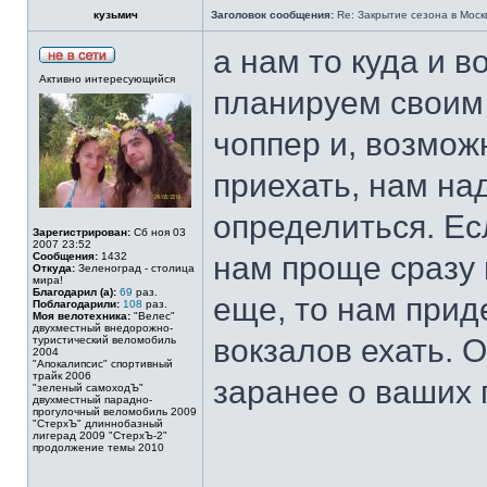
кузьмич
Заголовок сообщения:
Re: Закрытие сезона в Москв
а нам то куда и 
Активно интересующийся
планируем своим 
чоппер и, возмож
приехать, нам на
определиться. Ес
Зарегистрирован:
Сб ноя 03
2007 23:52
Сообщения:
1432
нам проще сразу 
Откуда:
Зеленоград - столица
мира!
Благодарил (а):
69
раз.
еще, то нам прид
Поблагодарили:
108
раз.
Моя велотехника:
"Велес"
двухместный внедорожно-
вокзалов ехать. 
туристический веломобиль
2004
"Апокалипсис" спортивный
трайк 2006
заранее о ваших п
"зеленый самоходЪ"
двухместный парадно-
прогулочный веломобиль 2009
"СтерхЪ" длиннобазный
лигерад 2009 "СтерхЪ-2"
продолжение темы 2010
______________