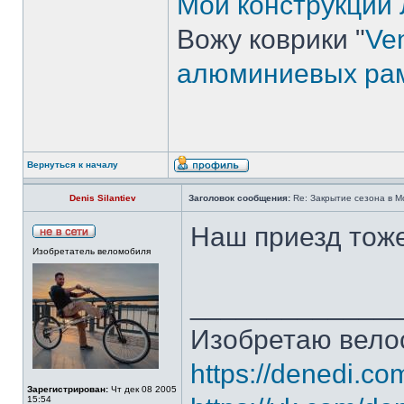
Мои конструкции
Вожу коврики "
Ven
алюминиевых ра
Вернуться к началу
Denis Silantiev
Заголовок сообщения:
Re: Закрытие сезона в Мо
Наш приезд тож
Изобретатель веломобиля
_____________
Изобретаю вело
https://denedi.co
Зарегистрирован:
Чт дек 08 2005
15:54