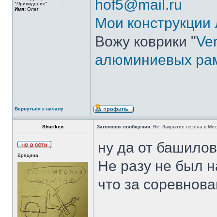
hof5@mail.ru
"Привидение"
Имя:
Олег
Мои конструкции
Вожу коврики "
Ven
алюминиевых ра
Вернуться к началу
Shuriken
Заголовок сообщения:
Re: Закрытие сезона в Моск
ну да от башилов
Вредина
Не разу не был н
что за соревнова