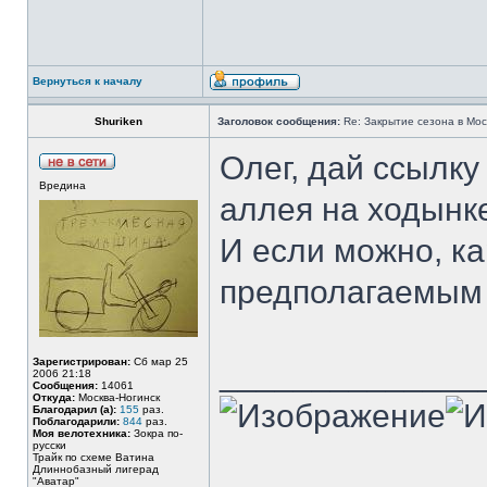
Вернуться к началу
Shuriken
Заголовок сообщения:
Re: Закрытие сезона в Моск
Олег, дай ссылку 
Вредина
аллея на ходынк
И если можно, к
предполагаемым
Зарегистрирован:
Сб мар 25
______________
2006 21:18
Сообщения:
14061
Откуда:
Москва-Ногинск
Благодарил (а):
155
раз.
Поблагодарили:
844
раз.
Моя велотехника:
Зокра по-
русски
Трайк по схеме Ватина
Длиннобазный лигерад
"Аватар"