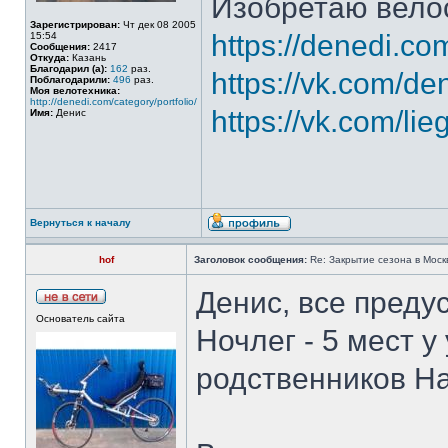
Изобретаю вело
Зарегистрирован:
Чт дек 08 2005
https://denedi.co
15:54
Сообщения:
2417
Откуда:
Казань
Благодарил (а):
162
раз.
https://vk.com/de
Поблагодарили:
496
раз.
Моя велотехника:
http://denedi.com/category/portfolio/
https://vk.com/lie
Имя:
Денис
Вернуться к началу
hof
Заголовок сообщения:
Re: Закрытие сезона в Москв
Денис, все преду
Основатель сайта
Ночлег - 5 мест у
родственников На