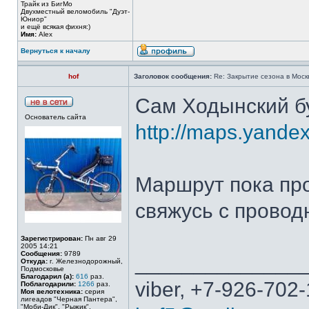
Трайк из БигМо
Двухместный веломобиль "Дуэт-
Юниор"
и ещё всякая фихня:)
Имя:
Alex
Вернуться к началу
hof
Заголовок сообщения:
Re: Закрытие сезона в Москв
Сам Ходынский б
Основатель сайта
http://maps.yande
Маршрут пока про
свяжусь с провод
Зарегистрирован:
Пн авг 29
2005 14:21
Сообщения:
9789
______________
Откуда:
г. Железнодорожный,
Подмосковье
Благодарил (а):
616
раз.
viber, +7-926-702-
Поблагодарили:
1266
раз.
Моя велотехника:
серия
лигеадов "Черная Пантера",
"Моби-Дик", "Рыжик",