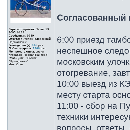
Согласованный п
Зарегистрирован:
Пн авг 29
2005 14:21
Сообщения:
9789
6:00 приезд тамб
Откуда:
г. Железнодорожный,
Подмосковье
Благодарил (а):
616
раз.
неспешное следов
Поблагодарили:
1266
раз.
Моя велотехника:
серия
лигеадов "Черная Пантера",
"Моби-Дик", "Рыжик",
московским улочк
"Привидение"
Имя:
Олег
отогревание, зав
10:00 выезд из К
месту старта осн
11:00 - сбор на 
техники интерес
вопросы, ответы,