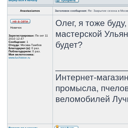
Вернуться к началу
Anastasiamos
Заголовок сообщения:
Re: Закрытие сезона в Москв
Олег, я тоже буду
Новичок
мастерской Ульян
Зарегистрирован:
Пн окт 11
2010 12:47
будет?
Сообщения:
1
Откуда:
Москва-Тамбов
Благодарил (а):
0 раз.
Поблагодарили:
0 раз.
Моя велотехника:
www.luchistoe.ru
______________
Интернет-магазин
промысла, пчелов
веломобилей Лучи
Вернуться к началу