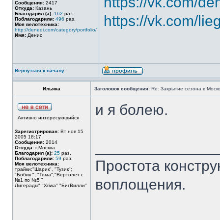
https://vk.com/de
Сообщения:
2417
Откуда:
Казань
Благодарил (а):
162
раз.
https://vk.com/lie
Поблагодарили:
496
раз.
Моя велотехника:
http://denedi.com/category/portfolio/
Имя:
Денис
Вернуться к началу
Ильяка
Заголовок сообщения:
Re: Закрытие сезона в Москв
и я болею.
Активно интересующийся
Зарегистрирован:
Вт ноя 15
2005 18:17
______________
Сообщения:
2014
Откуда:
г.Москва
Благодарил (а):
25
раз.
Поблагодарили:
59
раз.
Простота констру
Моя велотехника:
трайки;"Шарик", "Тузик";
"Бобик "; "Тема";"Вертолет с
воплощения.
№1 по №5 "
Лигерады" "Хriwa" "БигВилли"