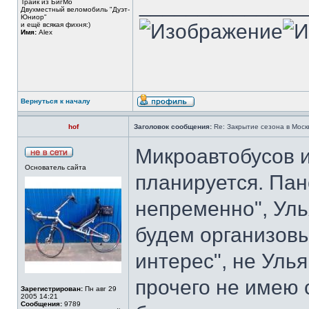
______________
Трайк из БигМо
Двухместный веломобиль "Дуэт-
Юниор"
и ещё всякая фихня:)
Имя:
Alex
Вернуться к началу
hof
Заголовок сообщения:
Re: Закрытие сезона в Москв
Микроавтобусов 
Основатель сайта
планируется. Па
непременно", Уль
будем организовы
интерес", не Улья
прочего не имею 
Зарегистрирован:
Пн авг 29
2005 14:21
Сообщения:
9789