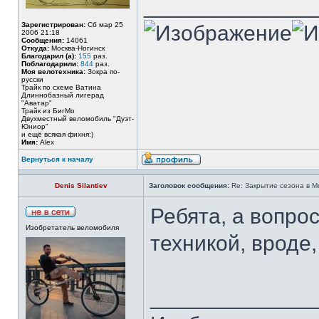
______________
Зарегистрирован:
Сб мар 25
2006 21:18
Сообщения:
14061
Откуда:
Москва-Ногинск
Благодарил (а):
155
раз.
Поблагодарили:
844
раз.
Моя велотехника:
Зокра по-
русски
Трайк по схеме Ватина
Длиннобазный лигерад
"Аватар"
Трайк из БигМо
Двухместный веломобиль "Дуэт-
Юниор"
и ещё всякая фихня:)
Имя:
Alex
Вернуться к началу
Denis Silantiev
Заголовок сообщения:
Re: Закрытие сезона в Мо
Ребята, а вопро
Изобретатель веломобиля
техникой, вроде,
_____________