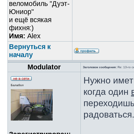
веломобиль "Дуэт-
Юниор"
и ещё всякая
фихня:)
Имя:
Alex
Вернуться к
началу
Modulator
Заголовок сообщения:
Re: 13-го 
Нужно иметь
Балабол
когда один
переходишь
радоваться.