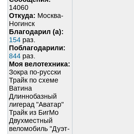
14060
Откуда:
Москва-
Ногинск
Благодарил (а):
154
раз.
Поблагодарили:
844
раз.
Моя велотехника:
Зокра по-русски
Трайк по схеме
Ватина
Длиннобазный
лигерад "Аватар"
Трайк из БигМо
Двухместный
веломобиль "Дуэт-