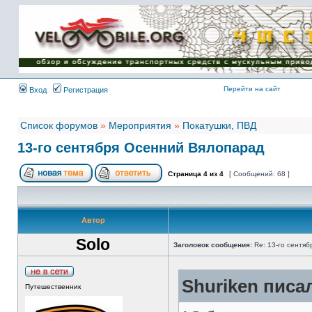
Имя пользователя:
Пароль:
{ LOG_ME_IN_SHORT
}
Перейти на сайт
Вход
Регистрация
Список форумов
»
Мероприятия
»
Покатушки, ПВД
13-го сентября Осенний Вялопарад
Страница
4
из
4
[ Сообщений: 68 ]
Автор
Solo
Заголовок сообщения:
Re: 13-го сентя
Shuriken писал
Путешественник