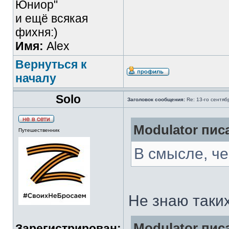
Юниор"
и ещё всякая
фихня:)
Имя:
Alex
Вернуться к
началу
Solo
Заголовок сообщения:
Re: 13-го сентя
Modulator писа
Путешественник
В смысле, ч
Не знаю таких
Modulator писа
Зарегистрирован: