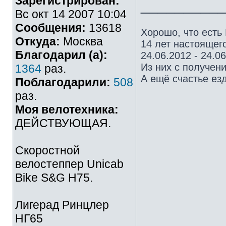
Зарегистрирован:
_________
Вс окт 14 2007 10:04
Сообщения:
13618
Хорошо, что есть
Откуда:
Москва
14 лет настоящего
Благодарил (а):
24.06.2012 - 24.0
Из них с получен
1364
раз.
А ещё счастье езд
Поблагодарили:
508
раз.
Моя велотехника:
ДЕЙСТВУЮЩАЯ.
Скоростной
велостеппер Unicab
Bike S&G Н75.
Лигерад Ринцлер
НГ65