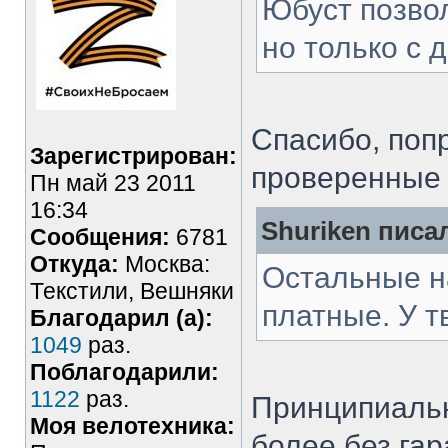
Юбуст позвол
но только с 
Спасибо, поп
Зарегистрирован:
проверенные 
Пн май 23 2011
16:34
Shuriken писал
Сообщения:
6781
Откуда:
Москва:
Остальные н
Текстили, Вешняки
платные. У т
Благодарил (а):
1049
раз.
Поблагодарили:
1122
раз.
Принципиально
Моя велотехника:
более без гар