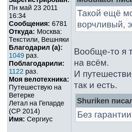
Пн май 23 2011
Такой ещё мо
16:34
ворчливый, 
Сообщения:
6781
Откуда:
Москва:
Текстили, Вешняки
Благодарил (а):
Вообще-то я 
1049
раз.
на всём.
Поблагодарили:
1122
раз.
И путешестви
Моя велотехника:
так и есть.
Путешествую на
Ветерке
Shuriken писал
Летал на Гепарде
(СР 2014)
Без гарантии
Имя:
Сергиус