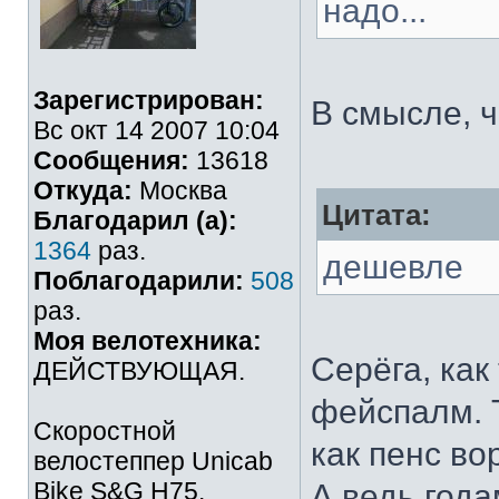
надо...
Зарегистрирован:
В смысле, 
Вс окт 14 2007 10:04
Сообщения:
13618
Откуда:
Москва
Цитата:
Благодарил (а):
1364
раз.
дешевле
Поблагодарили:
508
раз.
Моя велотехника:
Серёга, как
ДЕЙСТВУЮЩАЯ.
фейспалм. 
Скоростной
как пенс во
велостеппер Unicab
Bike S&G Н75.
А ведь года