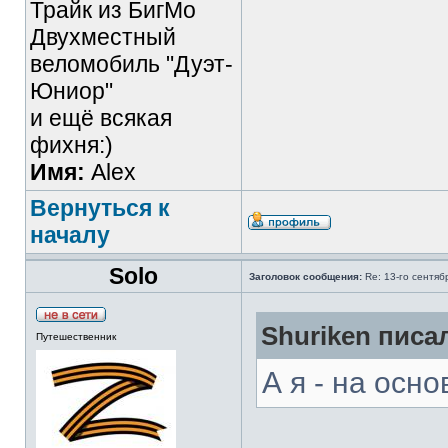
Трайк из БигМо
Двухместный
веломобиль "Дуэт-
Юниор"
и ещё всякая
фихня:)
Имя:
Alex
Вернуться к
началу
Solo
Заголовок сообщения:
Re: 13-го сентя
Shuriken писал
Путешественник
А я - на осн