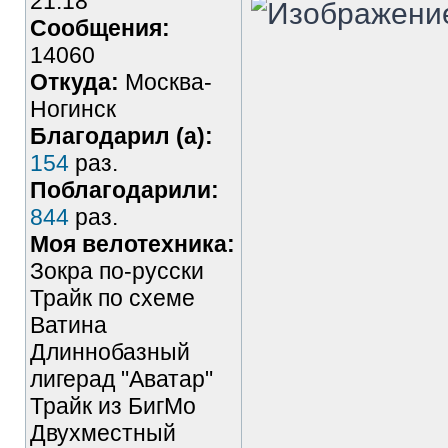
21:18
Сообщения:
14060
Откуда:
Москва-
Ногинск
Благодарил (а):
154
раз.
Поблагодарили:
844
раз.
Моя велотехника:
Зокра по-русски
Трайк по схеме
Ватина
Длиннобазный
лигерад "Аватар"
Трайк из БигМо
Двухместный