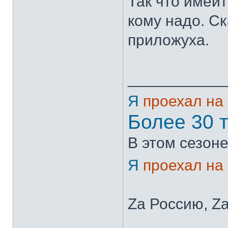
Так что имей
кому надо. С
приложуха.
___________
Я
проехал на
Более 30 
В этом сезоне
Я
проехал на
Zа Россию, Zа