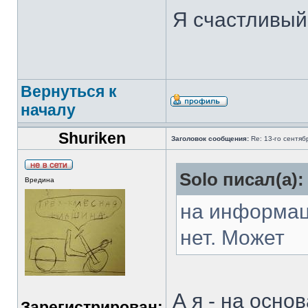
Я счастливый 
Вернуться к
началу
Shuriken
Заголовок сообщения:
Re: 13-го сентя
Solo писал(а):
Вредина
на информац
нет. Может
А я - на осно
Зарегистрирован: