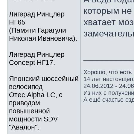
которым не 
Лигерад Ринцлер
хватает моз
НГ65
(Памяти Гарагули
замечатель
Николая Ивановича).
Лигерад Ринцлер
_________
Concept НГ17.
Хорошо, что есть
Японский шоссейный
14 лет настоящего
24.06.2012 - 24.0
велосипед
Из них с получен
Отес Alpha LC, с
А ещё счастье езд
приводом
повышенной
мощности SDV
"Авалон".