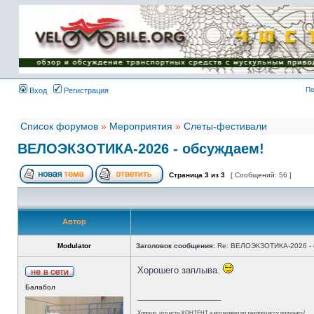
Имя пользователя:
Пароль:
{ LOG_ME_IN_SHORT
}
Пе
Вход
Регистрация
Список форумов
»
Мероприятия
»
Слеты-фестивали
ВЕЛОЭКЗОТИКА-2026 - обсуждаем!
Страница
3
из
3
[ Сообщений: 56 ]
Автор
Modulator
Заголовок сообщения:
Re: ВЕЛОЭКЗОТИКА-2026 - 
Хорошего заплыва.
Балабол
_________________
Хорошо, что есть КОНТЕНТ и его можно по техпроцессу получать!