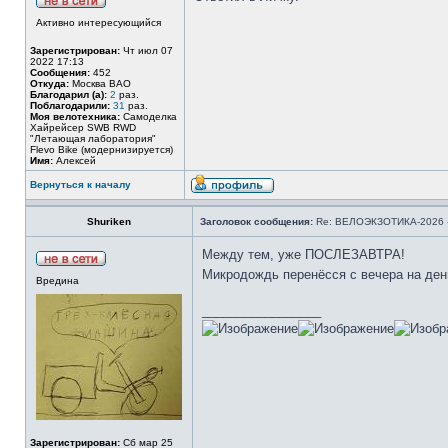
Активно интересующийся
Зарегистрирован:
Чт июл 07
2022 17:13
Сообщения:
452
Откуда:
Москва ВАО
Благодарил (а):
2
раз.
Поблагодарили:
31
раз.
Моя велотехника:
Самоделка
Хайрейсер SWB RWD
"Летающая лаборатория"
Flevo Bike (модернизируется)
Имя:
Алексей
Вернуться к началу
Shuriken
Заголовок сообщения:
Re: ВЕЛОЭКЗОТИКА-2026 -
Между тем, уже ПОСЛЕЗАВТРА!
Микродождь перенёсся с вечера на де
Вредина
_________________
Зарегистрирован:
Сб мар 25