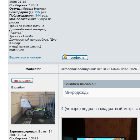
2006 21:18
Сообщения:
14061
Откуда:
Москва-Ногинск
Благодарил (а):
155
раз.
Поблагодарили:
844
раз.
Моя велотехника:
Зокра по-
русски
Трайк по схеме Ватина
Длиннобазный лигерад
"Аватар"
Трайк из БигМо
Двухместный веломобиль "Дуэт-
Юниор"
и ещё всякая фихня:)
Имя:
Alex
Вернуться к началу
Modulator
Заголовок сообщения:
Re: ВЕЛОЭКЗОТИКА-2026 - 
Shuriken писал(а):
Балабол
Микродождь
4 (четыре) ведра на квадратный метр - э
Зарегистрирован:
Вс окт 14
2007 10:04
Сообщения:
13621