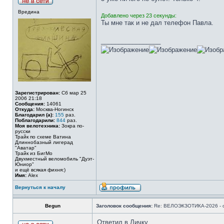
Вредина
Добавлено через 23 секунды:
Ты мне так и не дал телефон Павла.
_________________
Зарегистрирован:
Сб мар 25
2006 21:18
Сообщения:
14061
Откуда:
Москва-Ногинск
Благодарил (а):
155
раз.
Поблагодарили:
844
раз.
Моя велотехника:
Зокра по-
русски
Трайк по схеме Ватина
Длиннобазный лигерад
"Аватар"
Трайк из БигМо
Двухместный веломобиль "Дуэт-
Юниор"
и ещё всякая фихня:)
Имя:
Alex
Вернуться к началу
Begun
Заголовок сообщения:
Re: ВЕЛОЭКЗОТИКА-2026 - 
Ответил в Личку.