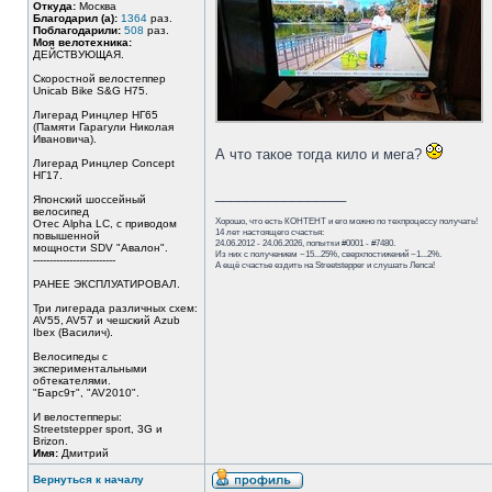
Откуда:
Москва
Благодарил (а):
1364
раз.
Поблагодарили:
508
раз.
Моя велотехника:
ДЕЙСТВУЮЩАЯ.
Скоростной велостеппер
Unicab Bike S&G Н75.
Лигерад Ринцлер НГ65
(Памяти Гарагули Николая
Ивановича).
А что такое тогда кило и мега?
Лигерад Ринцлер Concept
НГ17.
_________________
Японский шоссейный
велосипед
Хорошо, что есть КОНТЕНТ и его можно по техпроцессу получать!
Отес Alpha LC, с приводом
14 лет настоящего счастья:
повышенной
24.06.2012 - 24.06.2026, попытки #0001 - #7480.
мощности SDV "Авалон".
Из них с получением ~15...25%, сверхпостижений ~1...2%.
-------------------------
А ещё счастье ездить на Streetstepper и слушать Лепса!
РАНЕЕ ЭКСПЛУАТИРОВАЛ.
Три лигерада различных схем:
AV55, AV57 и чешский Azub
Ibex (Василич).
Велосипеды с
экспериментальными
обтекателями.
"Барс9т", "AV2010".
И велостепперы:
Streetstepper sport, 3G и
Brizon.
Имя:
Дмитрий
Вернуться к началу