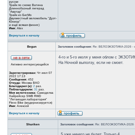
русски
Трайк по схеме Ватина
Длиннобазный лигерад
"Аватар"
Трайк из БигМо
Двухместный веломобиль "Дуэт-
Юниор"
и ещё всякая фихня:)
Имя:
Alex
Вернуться к началу
Begun
Заголовок сообщения:
Re: ВЕЛОЭКЗОТИКА-2026 - 
4-го и 5-го июля у меня облом с ЭКЗОТ
На Ночной выползу, если не смоет.
Активно интересующийся
Зарегистрирован:
Чт июл 07
2022 17:13
Сообщения:
452
Откуда:
Москва ВАО
Благодарил (а):
2
раз.
Поблагодарили:
31
раз.
Моя велотехника:
Самоделка
Хайрейсер SWB RWD
"Летающая лаборатория"
Flevo Bike (модернизируется)
Имя:
Алексей
Вернуться к началу
Shuriken
Заголовок сообщения:
Re: ВЕЛОЭКЗОТИКА-2026 -
5 уже ничего не булет. Только 4.