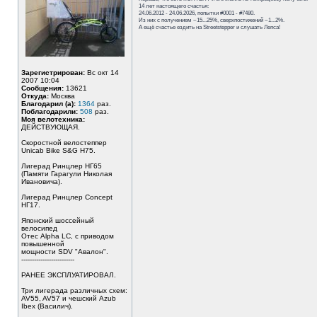
14 лет настоящего счастья:
24.06.2012 - 24.06.2026, попытки #0001 - #7480.
Из них с получением ~15...25%, сверхпостижений ~1...2%.
А ещё счастье ездить на Streetstepper и слушать Лепса!
Зарегистрирован:
Вс окт 14
2007 10:04
Сообщения:
13621
Откуда:
Москва
Благодарил (а):
1364
раз.
Поблагодарили:
508
раз.
Моя велотехника:
ДЕЙСТВУЮЩАЯ.
Скоростной велостеппер
Unicab Bike S&G Н75.
Лигерад Ринцлер НГ65
(Памяти Гарагули Николая
Ивановича).
Лигерад Ринцлер Concept
НГ17.
Японский шоссейный
велосипед
Отес Alpha LC, с приводом
повышенной
мощности SDV "Авалон".
-------------------------
РАНЕЕ ЭКСПЛУАТИРОВАЛ.
Три лигерада различных схем:
AV55, AV57 и чешский Azub
Ibex (Василич).