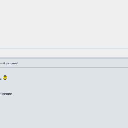
 обсуждаем!
нь