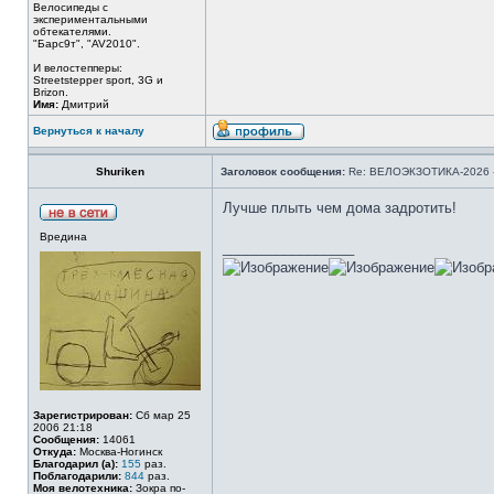
Велосипеды с
экспериментальными
обтекателями.
"Барс9т", "AV2010".
И велостепперы:
Streetstepper sport, 3G и
Brizon.
Имя:
Дмитрий
Вернуться к началу
Shuriken
Заголовок сообщения:
Re: ВЕЛОЭКЗОТИКА-2026 -
Лучше плыть чем дома задротить!
Вредина
_________________
Зарегистрирован:
Сб мар 25
2006 21:18
Сообщения:
14061
Откуда:
Москва-Ногинск
Благодарил (а):
155
раз.
Поблагодарили:
844
раз.
Моя велотехника:
Зокра по-