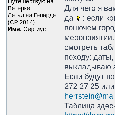
Путешествую на
Для чего я вам
Ветерке
Летал на Гепарде
да
: если к
(СР 2014)
вонючем город
Имя:
Сергиус
мероприятии.
смотреть таб
походу: даты
выкладываю з
Если будут во
272 27 25 или
herrstein@mail
Таблица здес