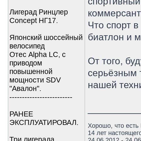
спортивный
Лигерад Ринцлер
коммерсант
Concept НГ17.
Что спорт в
биатлон и 
Японский шоссейный
велосипед
Отес Alpha LC, с
От того, бу
приводом
повышенной
серьёзным 
мощности SDV
нашей техн
"Авалон".
-------------------------
_________
РАНЕЕ
ЭКСПЛУАТИРОВАЛ.
Хорошо, что есть
14 лет настоящего
Три лигерада
24.06.2012 - 24.0