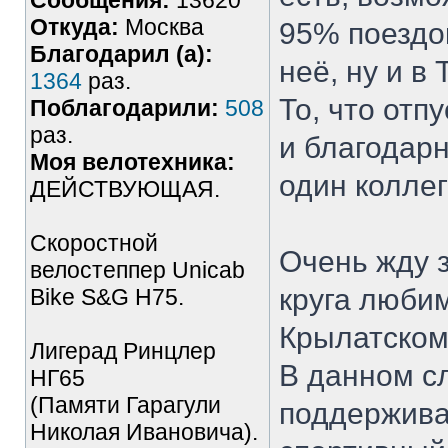
Сообщения:
13620
Откуда:
Москва
95% поездок
Благодарил (а):
неё, ну и в
1364
раз.
То, что отп
Поблагодарили:
508
раз.
и благодарн
Моя велотехника:
один коллег
ДЕЙСТВУЮЩАЯ.
Скоростной
Очень жду 
велостеппер Unicab
круга люби
Bike S&G Н75.
Крылатском
Лигерад Ринцлер
В данном с
НГ65
(Памяти Гарагули
поддерживаю
Николая Ивановича).