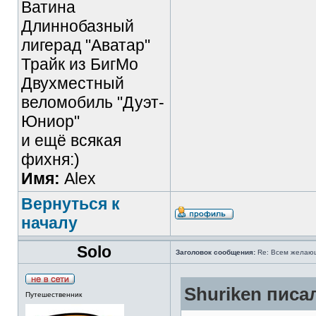
Ватина
Длиннобазный
лигерад "Аватар"
Трайк из БигМо
Двухместный
веломобиль "Дуэт-
Юниор"
и ещё всякая
фихня:)
Имя:
Alex
Вернуться к
началу
Solo
Заголовок сообщения:
Re: Всем желаю
Shuriken писал
Путешественник