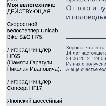
Моя велотехника:
От того и п
ДЕЙСТВУЮЩАЯ.
и половод
Скоростной
велостеппер Unicab
_________
Bike S&G Н75.
Хорошо, что есть
Лигерад Ринцлер
14 лет настоящего
НГ65
24.06.2012 - 24.0
(Памяти Гарагули
Из них с получен
Николая Ивановича).
А ещё счастье езд
Лигерад Ринцлер
Concept НГ17.
Японский шоссейный