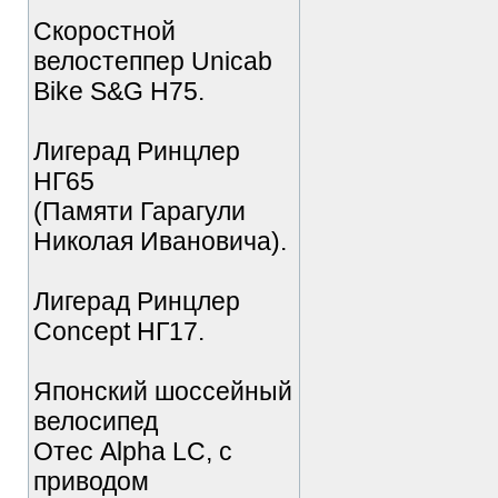
Скоростной
велостеппер Unicab
Bike S&G Н75.
Лигерад Ринцлер
НГ65
(Памяти Гарагули
Николая Ивановича).
Лигерад Ринцлер
Concept НГ17.
Японский шоссейный
велосипед
Отес Alpha LC, с
приводом