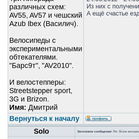
различных схем:
Из них с получен
А ещё счастье езд
AV55, AV57 и чешский
Azub Ibex (Василич).
Велосипеды с
экспериментальными
обтекателями.
"Барс9т", "AV2010".
И велостепперы:
Streetstepper sport,
3G и Brizon.
Имя:
Дмитрий
Вернуться к началу
Solo
Заголовок сообщения:
Re: Всем желаю