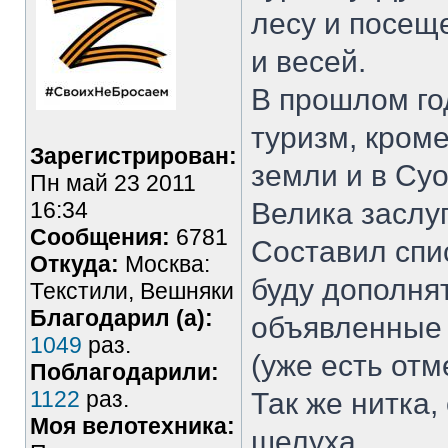
лесу и посещ
и весей.
В прошлом го
туризм, кроме
Зарегистрирован:
земли и в Суо
Пн май 23 2011
16:34
Велика заслу
Сообщения:
6781
Составил спи
Откуда:
Москва:
буду дополня
Текстили, Вешняки
Благодарил (а):
объявленные 
1049
раз.
(уже есть от
Поблагодарили:
1122
раз.
Так же нитка,
Моя велотехника:
шелуха.