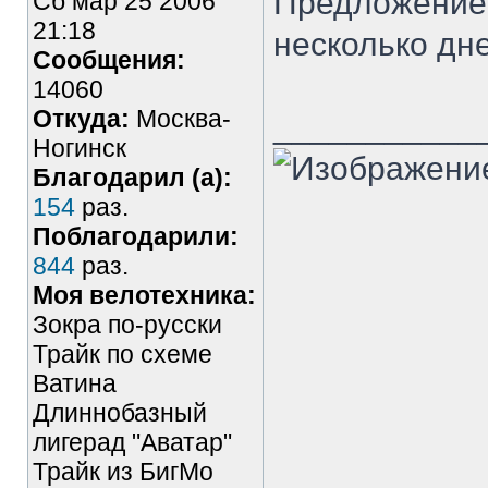
Предложение 
Сб мар 25 2006
21:18
несколько дне
Сообщения:
14060
Откуда:
Москва-
___________
Ногинск
Благодарил (а):
154
раз.
Поблагодарили:
844
раз.
Моя велотехника:
Зокра по-русски
Трайк по схеме
Ватина
Длиннобазный
лигерад "Аватар"
Трайк из БигМо