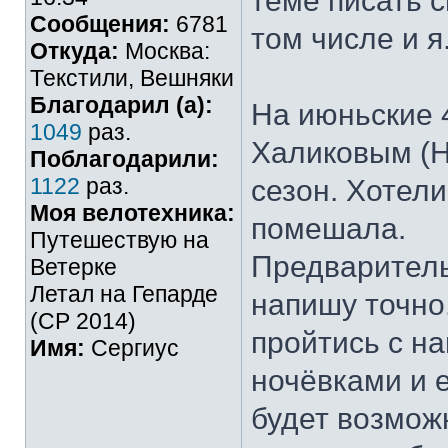
теме писать с
Сообщения:
6781
том числе и я
Откуда:
Москва:
Текстили, Вешняки
Благодарил (а):
На июньские 4
1049
раз.
Халиковым (H
Поблагодарили:
1122
раз.
сезон. Хотели
Моя велотехника:
помешала.
Путешествую на
Предваритель
Ветерке
Летал на Гепарде
напишу точно.
(СР 2014)
пройтись с на
Имя:
Сергиус
ночёвками и 
будет возможн