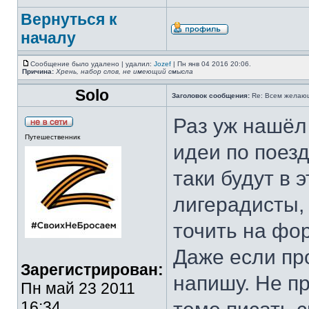
Вернуться к
началу
Сообщение было удалено | удалил:
Jozef
| Пн янв 04 2016 20:06.
Причина:
Хрень, набор слов, не имеющий смысла
Solo
Заголовок сообщения:
Re: Всем желаю
Раз уж нашёл 
Путешественник
идеи по поезд
таки будут в 
лигерадисты, 
точить на ф
Даже если про
Зарегистрирован:
напишу. Не пр
Пн май 23 2011
16:34