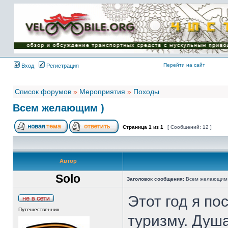
Имя пользователя:
Пароль:
{ LOG_ME_IN_SHORT
}
Перейти на сайт
Вход
Регистрация
Список форумов
»
Мероприятия
»
Походы
Всем желающим )
Страница
1
из
1
[ Сообщений: 12 ]
Автор
Solo
Заголовок сообщения:
Всем желающим 
Этот год я по
Путешественник
туризму. Душа