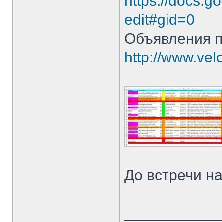
https://docs.g
edit#gid=0
Объявления п
http://www.vel
До встречи н
___________