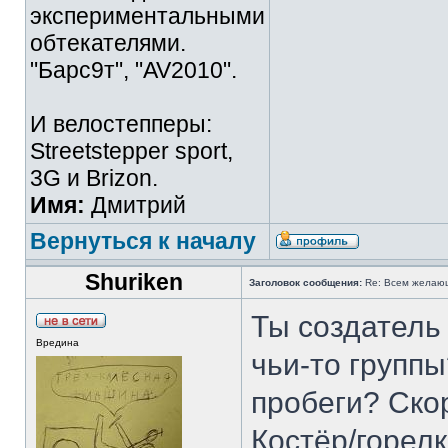
экспериментальными
обтекателями.
"Барс9т", "AV2010".
И велостепперы:
Streetstepper sport,
3G и Brizon.
Имя:
Дмитрий
Вернуться к началу
Shuriken
Заголовок сообщения:
Re: Всем желаю
Ты создатель
Вредина
чьи-то групп
пробеги? Ско
Костёр/горел