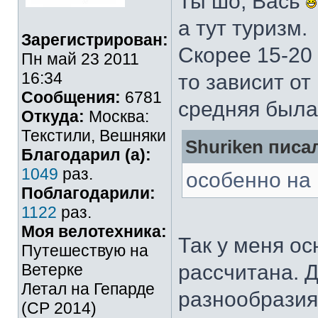
Ты шо, Вась
а тут туризм.
Зарегистрирован:
Скорее 15-20 
Пн май 23 2011
16:34
то зависит от
Сообщения:
6781
средняя была
Откуда:
Москва:
Текстили, Вешняки
Shuriken писал
Благодарил (а):
1049
раз.
особенно на 
Поблагодарили:
1122
раз.
Моя велотехника:
Так у меня ос
Путешествую на
Ветерке
рассчитана. Д
Летал на Гепарде
разнообразия
(СР 2014)