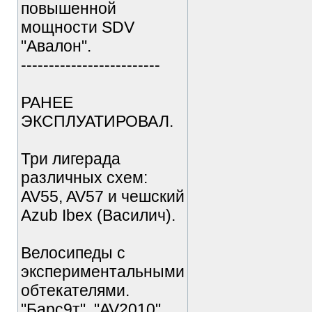
повышенной
мощности SDV
"Авалон".
-------------------------
РАНЕЕ
ЭКСПЛУАТИРОВАЛ.
Три лигерада
различных схем:
AV55, AV57 и чешский
Azub Ibex (Василич).
Велосипеды с
экспериментальными
обтекателями.
"Барс9т", "AV2010".