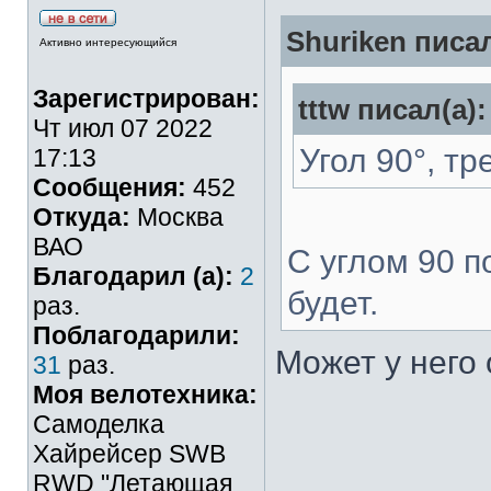
Shuriken писал
Активно интересующийся
Зарегистрирован:
tttw писал(а):
Чт июл 07 2022
Угол 90°, тр
17:13
Сообщения:
452
Откуда:
Москва
ВАО
С углом 90 п
Благодарил (а):
2
будет.
раз.
Поблагодарили:
Может у него
31
раз.
Моя велотехника:
Самоделка
Хайрейсер SWB
RWD "Летающая