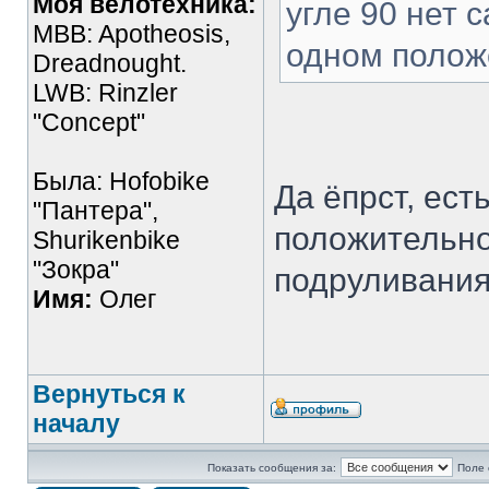
Моя велотехника:
угле 90 нет 
MBB: Apotheosis,
одном полож
Dreadnought.
LWB: Rinzler
"Concept"
Была: Hofobike
Да ёпрст, ест
"Пантера",
положительно
Shurikenbike
"Зокра"
подруливания
Имя:
Олег
Вернуться к
началу
Показать сообщения за:
Поле 