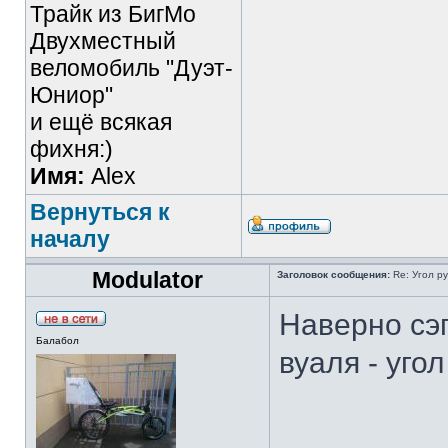
Трайк из БигМо
Двухместный
веломобиль "Дуэт-
Юниор"
и ещё всякая
фихня:)
Имя:
Alex
Вернуться к
началу
Modulator
Заголовок сообщения:
Re: Угол р
Наверно сэг
Балабол
вуаля - угол
_________