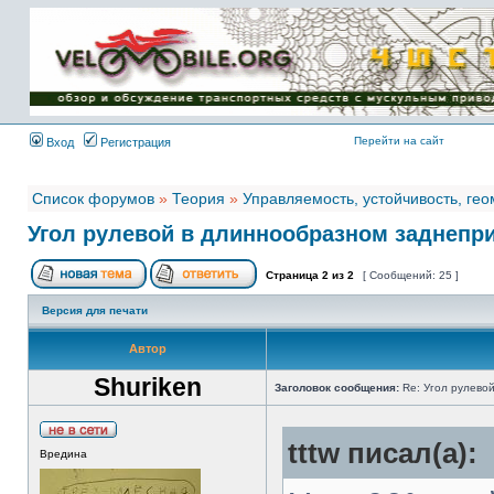
Имя пользователя:
Пароль:
{ LOG_ME_IN_SHORT
}
Перейти на сайт
Вход
Регистрация
Список форумов
»
Теория
»
Управляемость, устойчивость, ге
Угол рулевой в длиннообразном заднепр
Страница
2
из
2
[ Сообщений: 25 ]
Версия для печати
Автор
Shuriken
Заголовок сообщения:
Re: Угол рулево
tttw писал(а):
Вредина