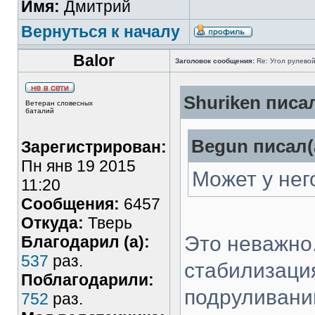
Имя:
Дмитрий
Вернуться к началу
Balor
Заголовок сообщения:
Re: Угол рулево
Shuriken писал
Ветеран словесных
баталий
Begun писал(
Зарегистрирован:
Пн янв 19 2015
Может у нег
11:20
Сообщения:
6457
Откуда:
Тверь
Это неважно
Благодарил (а):
537
раз.
стабилизация
Поблагодарили:
подруливаний
752
раз.