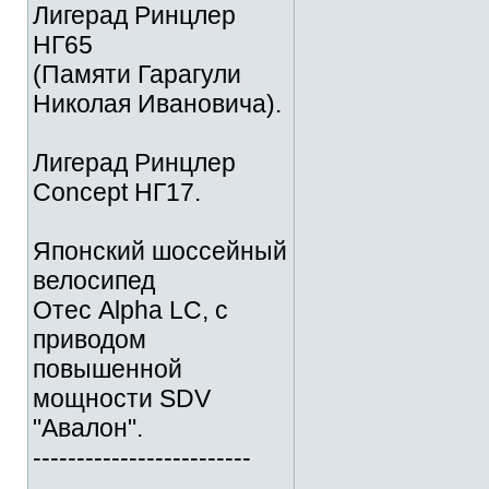
Лигерад Ринцлер
НГ65
(Памяти Гарагули
Николая Ивановича).
Лигерад Ринцлер
Concept НГ17.
Японский шоссейный
велосипед
Отес Alpha LC, с
приводом
повышенной
мощности SDV
"Авалон".
-------------------------