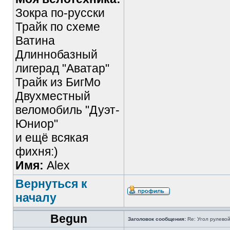
Зокра по-русски
Трайк по схеме
Ватина
Длиннобазный
лигерад "Аватар"
Трайк из БигМо
Двухместный
веломобиль "Дуэт-
Юниор"
и ещё всякая
фихня:)
Имя:
Alex
Вернуться к
началу
Begun
Заголовок сообщения:
Re: Угол рулево