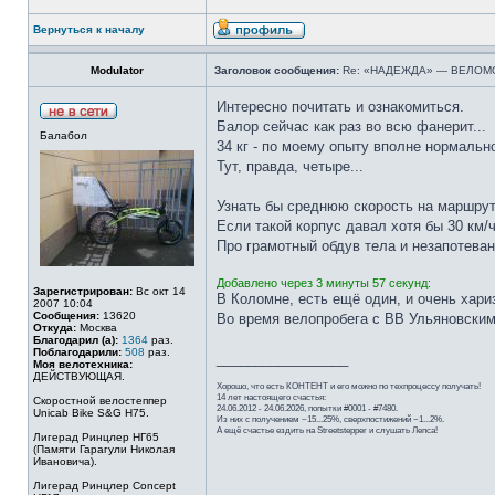
Вернуться к началу
Modulator
Заголовок сообщения:
Re: «НАДЕЖДА» — ВЕЛОМ
Интересно почитать и ознакомиться.
Балор сейчас как раз во всю фанерит...
Балабол
34 кг - по моему опыту вполне нормаль
Тут, правда, четыре...
Узнать бы среднюю скорость на маршруте
Если такой корпус давал хотя бы 30 км/ч
Про грамотный обдув тела и незапотевани
Добавлено через 3 минуты 57 секунд:
Зарегистрирован:
Вс окт 14
В Коломне, есть ещё один, и очень хар
2007 10:04
Сообщения:
13620
Во время велопробега с ВВ Ульяновским
Откуда:
Москва
Благодарил (а):
1364
раз.
Поблагодарили:
508
раз.
_________________
Моя велотехника:
ДЕЙСТВУЮЩАЯ.
Хорошо, что есть КОНТЕНТ и его можно по техпроцессу получать!
14 лет настоящего счастья:
Скоростной велостеппер
24.06.2012 - 24.06.2026, попытки #0001 - #7480.
Unicab Bike S&G Н75.
Из них с получением ~15...25%, сверхпостижений ~1...2%.
А ещё счастье ездить на Streetstepper и слушать Лепса!
Лигерад Ринцлер НГ65
(Памяти Гарагули Николая
Ивановича).
Лигерад Ринцлер Concept