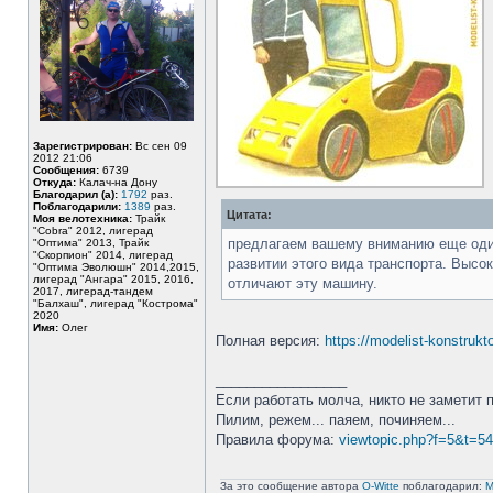
Зарегистрирован:
Вс сен 09
2012 21:06
Сообщения:
6739
Откуда:
Калач-на Дону
Благодарил (а):
1792
раз.
Поблагодарили:
1389
раз.
Цитата:
Моя велотехника:
Трайк
"Cobra" 2012, лигерад
предлагаем вашему вниманию еще оди
"Оптима" 2013, Трайк
"Скорпион" 2014, лигерад
развитии этого вида транспорта. Высо
"Оптима Эволюшн" 2014,2015,
лигерад "Ангара" 2015, 2016,
отличают эту машину.
2017, лигерад-тандем
"Балхаш", лигерад "Кострома"
2020
Имя:
Олег
Полная версия:
https://modelist-konstrukt
_________________
Если работать молча, никто не заметит 
Пилим, режем... паяем, починяем...
Правила форума:
viewtopic.php?f=5&t=5
За это сообщение автора
O-Witte
поблагодарил:
M