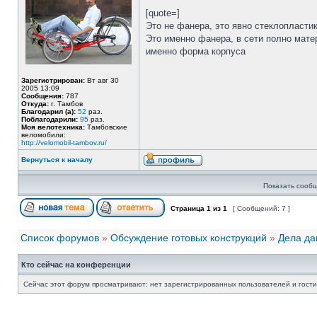
[quote=]
Это не фанера, это явно стеклопластик.
Это именно фанера, в сети полно мате
именно форма корпуса
Зарегистрирован:
Вт авг 30
2005 13:09
Сообщения:
787
Откуда:
г. Тамбов
Благодарил (а):
52
раз.
Поблагодарили:
95
раз.
Моя велотехника:
Тамбовские
веломобили:
http://velomobil-tambov.ru/
Вернуться к началу
Показать сообщ
Страница
1
из
1
[ Сообщений: 7 ]
Список форумов
»
Обсуждение готовых конструкций
»
Дела да
Кто сейчас на конференции
Сейчас этот форум просматривают: нет зарегистрированных пользователей и гости