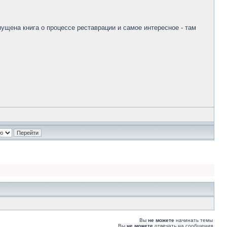
ущена книга о процессе реставрации и самое интересное - там
Вы
не можете
начинать темы
Вы
не можете
отвечать на сообщения