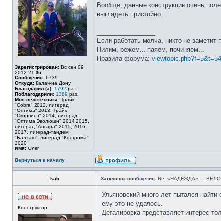
Вообще, данные конструкции очень поле
выглядеть пристойно.
_________________
Если работать молча, никто не заметит 
Пилим, режем... паяем, починяем...
Правила форума:
viewtopic.php?f=5&t=5
Зарегистрирован:
Вс сен 09
2012 21:06
Сообщения:
6739
Откуда:
Калач-на Дону
Благодарил (а):
1792
раз.
Поблагодарили:
1389
раз.
Моя велотехника:
Трайк
"Cobra" 2012, лигерад
"Оптима" 2013, Трайк
"Скорпион" 2014, лигерад
"Оптима Эволюшн" 2014,2015,
лигерад "Ангара" 2015, 2016,
2017, лигерад-тандем
"Балхаш", лигерад "Кострома"
2020
Имя:
Олег
Вернуться к началу
kab
Заголовок сообщения:
Re: «НАДЕЖДА» — ВЕЛ
Ульяновский много лет пытался найти 
ему это не удалось.
Конструктор
Деталировка представляет интерес тол