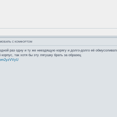
ОМОБИЛЬ С КОМФОРТОМ
ередной раз одну и ту же неездящую корягу и долго-долго её обмусоливат
корпус, так хотя бы эту лягушку брать за образец
CIpm2yzVVyU