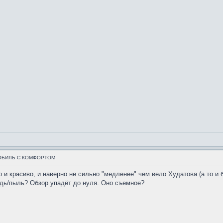
ОБИЛЬ С КОМФОРТОМ
и красиво, и наверно не сильно "медленее" чем вело Худатова (а то и бы
ждь/пыль? Обзор упадёт до нуля. Оно съемное?