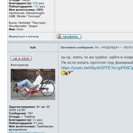
Благодарил (а):
536
раз.
Поблагодарили:
752
раз.
Моя велотехника:
MBB:
Apotheosis, Dreadnought.
LWB: Rinzler "Concept"
Была: Hofobike "Пантера",
Shurikenbike "Зокра"
Имя:
Олег
Вернуться к началу
kab
Заголовок сообщения:
Re: «НАДЕЖДА» — ВЕЛ
ну-ну, опять те же грабли. найти в оч
Уж если копать прототип под фанерный 
Конструктор
https://youtu.be/h6iytikSFFE?si=jpFK6
Зарегистрирован:
Вт авг 30
2005 13:09
Сообщения:
787
Откуда:
г. Тамбов
Благодарил (а):
52
раз.
Поблагодарили:
95
раз.
Моя велотехника:
Тамбовские
веломобили:
http://velomobil-tambov.ru/