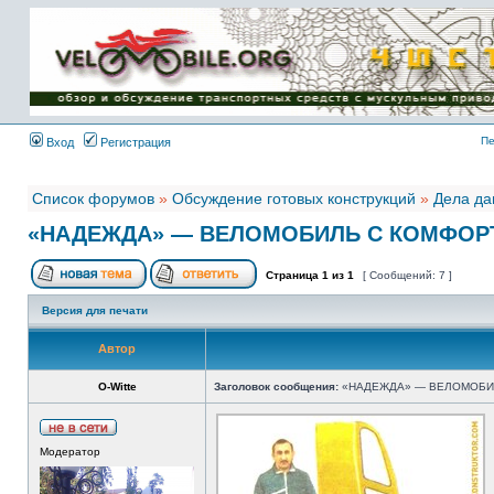
Имя пользователя:
Пароль:
{ LOG_ME_IN_SHORT
}
Пе
Вход
Регистрация
Список форумов
»
Обсуждение готовых конструкций
»
Дела да
«НАДЕЖДА» — ВЕЛОМОБИЛЬ С КОМФО
Страница
1
из
1
[ Сообщений: 7 ]
Версия для печати
Автор
O-Witte
Заголовок сообщения:
«НАДЕЖДА» — ВЕЛОМОБИ
Модератор