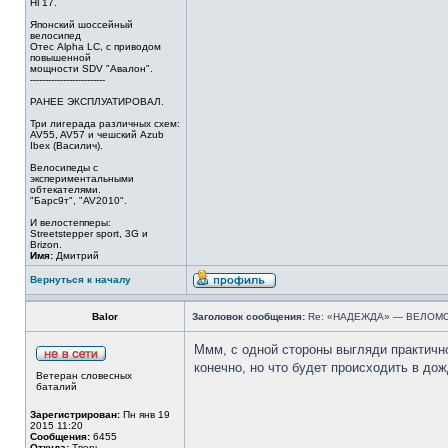
НГ17.
Японский шоссейный
велосипед
Отес Alpha LC, с приводом
повышенной
мощности SDV "Авалон".
-------------------------
РАНЕЕ ЭКСПЛУАТИРОВАЛ.
Три лигерада различных схем:
AV55, AV57 и чешский Azub
Ibex (Василич).
Велосипеды с
экспериментальными
обтекателями.
"Барс9т", "AV2010".
И велостепперы:
Streetstepper sport, 3G и
Brizon.
Имя:
Дмитрий
Вернуться к началу
Balor
Заголовок сообщения:
Re: «НАДЕЖДА» — ВЕЛОМ
Ммм, с одной стороны выгляди практично 
конечно, но что будет происходить в до
Ветеран словесных
баталий
Зарегистрирован:
Пн янв 19
2015 11:20
Сообщения:
6455
Откуда:
Тверь