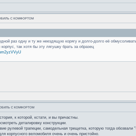
ОБИЛЬ С КОМФОРТОМ
ередной раз одну и ту же неездящую корягу и долго-долго её обмусоливат
корпус, так хотя бы эту лягушку брать за образец
CIpm2yzVVyU
ОБИЛЬ С КОМФОРТОМ
стория, к которой, кстати, и вы причастны.
осмотреть деталировку конструкции.
вие рулевой трапеции, самодельная трещетка, которую тогда обозвали 
 для корпусного веломобиля очень и очень пристойно.