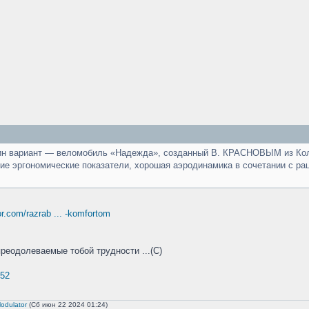
н вариант — веломобиль «Надежда», созданный В. КРАСНОВЫМ из Колом
кие эргономические показатели, хорошая аэродинамика в сочетании с р
or.com/razrab ... -komfortom
преодолеваемые тобой трудности ...(С)
452
odulator
(Сб июн 22 2024 01:24)