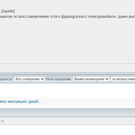
[/quote]
риалов по восстановлению этого французского электромобиля, даже вып
ения за:
Поле сортировки
вно минувших дней...
: 2