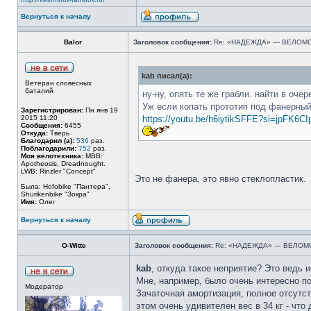
Вернуться к началу
Balor
Заголовок сообщения:
Re: «НАДЕЖДА» — ВЕЛОМ
kab писал(а):
Ветеран словесных
баталий
ну-ну, опять те же грабли. найти в оч
Уж если копать прототип под фанерный 
Зарегистрирован:
Пн янв 19
2015 11:20
https://youtu.be/h6iytikSFFE?si=jpFK6
Сообщения:
6455
Откуда:
Тверь
Благодарил (а):
536
раз.
Поблагодарили:
752
раз.
Моя велотехника:
MBB:
Apotheosis, Dreadnought.
LWB: Rinzler "Concept"
Это не фанера, это явно стеклопластик.
Была: Hofobike "Пантера",
Shurikenbike "Зокра"
Имя:
Олег
Вернуться к началу
O-Witte
Заголовок сообщения:
Re: «НАДЕЖДА» — ВЕЛОМ
kab
, откуда такое неприятие? Это ведь и
Мне, например, было очень интересно п
Модератор
Зачаточная амортизация, полное отсутст
этом очень удивителен вес в 34 кг - что