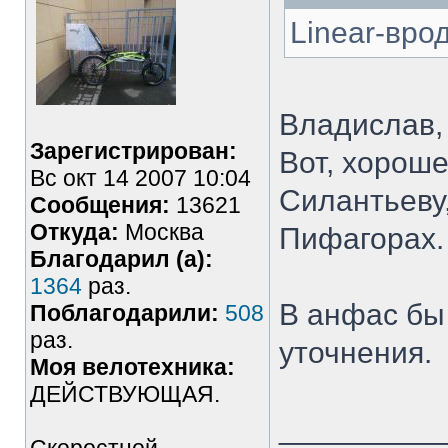
Linear-вро
Владислав,
Зарегистрирован:
Вот, хорош
Вс окт 14 2007 10:04
Силантьеву,
Сообщения:
13621
Откуда:
Москва
Пифагорах.
Благодарил (а):
1364
раз.
В анфас бы
Поблагодарили:
508
раз.
уточнения.
Моя велотехника:
ДЕЙСТВУЮЩАЯ.
_________