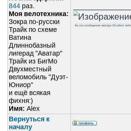
___________
844
раз.
Моя велотехника:
Зокра по-русски
За это сообщение автора
Shuriken
поб
Трайк по схеме
Ватина
Длиннобазный
лигерад "Аватар"
Трайк из БигМо
Двухместный
веломобиль "Дуэт-
Юниор"
и ещё всякая
фихня:)
Имя:
Alex
Вернуться к
началу