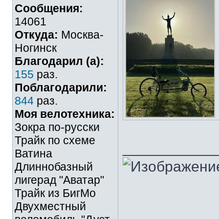
Сообщения:
14061
Откуда:
Москва-
Ногинск
Благодарил (а):
155
раз.
Поблагодарили:
844
раз.
Моя велотехника:
Зокра по-русски
Трайк по схеме
___________
Ватина
Длиннобазный
лигерад "Аватар"
Трайк из БигМо
Двухместный