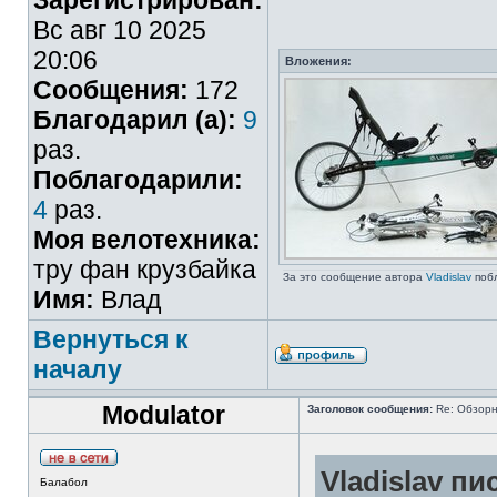
Зарегистрирован:
Вс авг 10 2025
20:06
Вложения:
Сообщения:
172
Благодарил (а):
9
раз.
Поблагодарили:
4
раз.
Моя велотехника:
тру фан крузбайка
За это сообщение автора
Vladislav
поб
Имя:
Влад
Вернуться к
началу
Modulator
Заголовок сообщения:
Re: Обзорн
Vladislav пи
Балабол