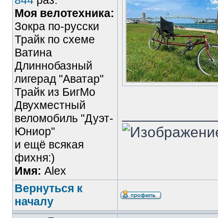
844
раз.
Моя велотехника:
Зокра по-русски
Трайк по схеме
Ватина
Длиннобазный
лигерад "Аватар"
Трайк из БигМо
Двухместный
___________
веломобиль "Дуэт-
Юниор"
и ещё всякая
фихня:)
Имя:
Alex
Вернуться к
началу