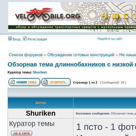
Имя пользователя:
Пароль:
{ LOG_ME_IN_SHORT
}
Перейти на сайт
Вход
Регистрация
Список форумов
»
Обсуждение готовых конструкций
»
Не наши
Обзорная тема длиннобахников с низкой 
Куратор темы:
Shuriken
Страница
1
из
2
[ Сообщений: 34 ]
Автор
Shuriken
Заголовок сообщения:
Обзорная тема д
Куратор темы
1 псто - 1 фот