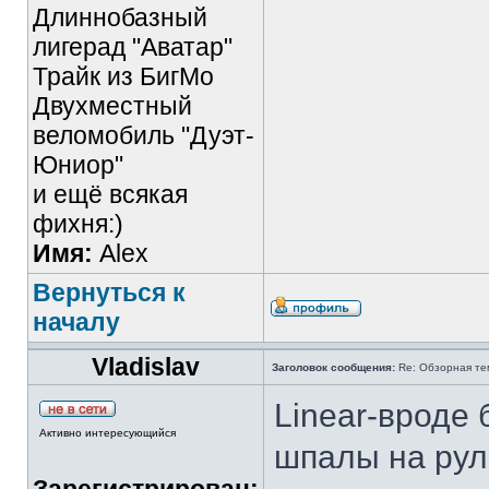
Длиннобазный
лигерад "Аватар"
Трайк из БигМо
Двухместный
веломобиль "Дуэт-
Юниор"
и ещё всякая
фихня:)
Имя:
Alex
Вернуться к
началу
Vladislav
Заголовок сообщения:
Re: Обзорная те
Linear-вроде 
Активно интересующийся
шпалы на рул