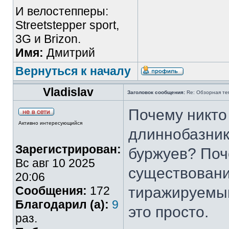
И велостепперы:
Streetstepper sport,
3G и Brizon.
Имя:
Дмитрий
Вернуться к началу
Vladislav
Заголовок сообщения:
Re: Обзорная те
Почему никто 
Активно интересующийся
длиннобазники
Зарегистрирован:
буржуев? Поч
Вс авг 10 2025
существовани
20:06
Сообщения:
172
тиражируемый
Благодарил (а):
9
это просто.
раз.