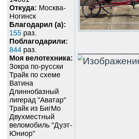
Откуда:
Москва-
Ногинск
Благодарил (а):
155
раз.
Поблагодарили:
___________
844
раз.
Моя велотехника:
Зокра по-русски
Трайк по схеме
Ватина
Длиннобазный
лигерад "Аватар"
Трайк из БигМо
Двухместный
веломобиль "Дуэт-
Юниор"