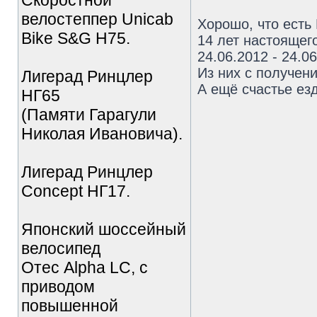
Скоростной
велостеппер Unicab
Хорошо, что есть
Bike S&G Н75.
14 лет настоящего
24.06.2012 - 24.0
Из них с получен
Лигерад Ринцлер
А ещё счастье езд
НГ65
(Памяти Гарагули
Николая Ивановича).
Лигерад Ринцлер
Concept НГ17.
Японский шоссейный
велосипед
Отес Alpha LC, с
приводом
повышенной