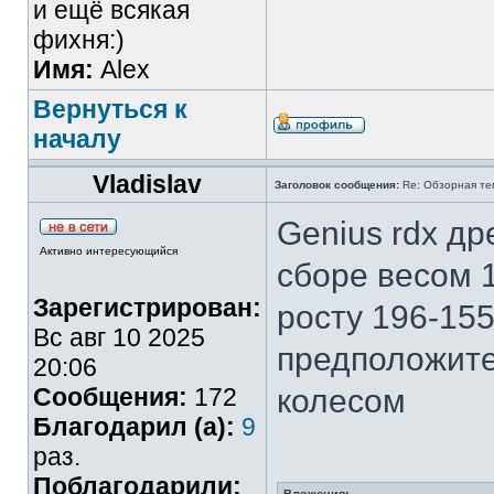
и ещё всякая
фихня:)
Имя:
Alex
Вернуться к
началу
Vladislav
Заголовок сообщения:
Re: Обзорная те
Genius rdx д
Активно интересующийся
сборе весом 1
Зарегистрирован:
росту 196-155
Вс авг 10 2025
предположите
20:06
Сообщения:
172
колесом
Благодарил (а):
9
раз.
Поблагодарили: