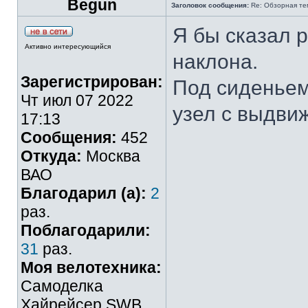
Begun
Заголовок сообщения:
Re: Обзорная те
Я бы сказал р
Активно интересующийся
наклона.
Зарегистрирован:
Под сиденьем
Чт июл 07 2022
узел с выдви
17:13
Сообщения:
452
Откуда:
Москва
ВАО
Благодарил (а):
2
раз.
Поблагодарили:
31
раз.
Моя велотехника:
Самоделка
Хайрейсер SWB