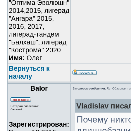
"Оптима Эволюшн"
2014,2015, лигерад
"Ангара" 2015,
2016, 2017,
лигерад-тандем
"Балхаш", лигерад
"Кострома" 2020
Имя:
Олег
Вернуться к
началу
Balor
Заголовок сообщения:
Re: Обзорная те
Vladislav писал
Ветеран словесных
баталий
Почему никто
Зарегистрирован:
длиннобазник