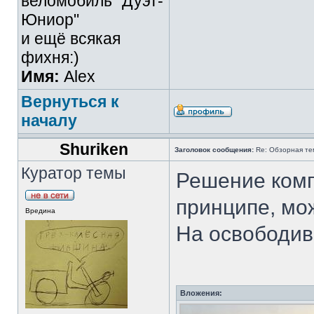
веломобиль "Дуэт-
Юниор"
и ещё всякая
фихня:)
Имя:
Alex
Вернуться к
началу
Shuriken
Заголовок сообщения:
Re: Обзорная те
Куратор темы
Решение комп
принципе, мож
Вредина
На освободив
Вложения: