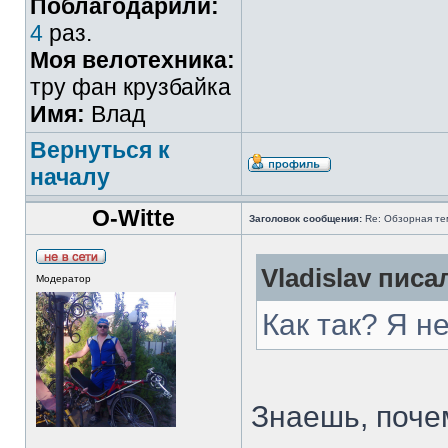
Поблагодарили:
4
раз.
Моя велотехника:
тру фан крузбайка
Имя:
Влад
Вернуться к
началу
O-Witte
Заголовок сообщения:
Re: Обзорная те
Vladislav писал
Модератор
Как так? Я н
Знаешь, поче