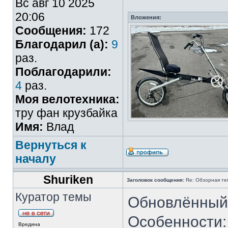
Вс авг 10 2025
20:06
Вложения:
Сообщения:
172
Благодарил (а):
9
раз.
Поблагодарили:
4
раз.
Моя велотехника:
тру фан крузбайка
Имя:
Влад
Вернуться к
началу
Shuriken
Заголовок сообщения:
Re: Обзорная те
Куратор темы
Обновлённый L
Особенности: 
Вредина