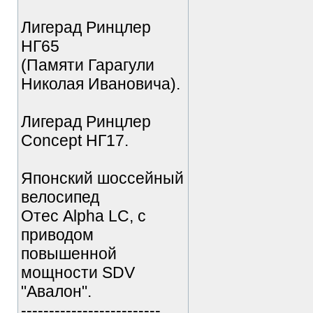
Лигерад Ринцлер
НГ65
(Памяти Гарагули
Николая Ивановича).
Лигерад Ринцлер
Concept НГ17.
Японский шоссейный
велосипед
Отес Alpha LC, с
приводом
повышенной
мощности SDV
"Авалон".
-------------------------