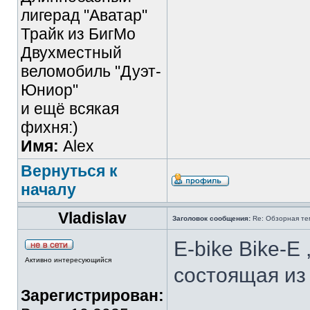
лигерад "Аватар"
Трайк из БигМо
Двухместный
веломобиль "Дуэт-
Юниор"
и ещё всякая
фихня:)
Имя:
Alex
Вернуться к
началу
Vladislav
Заголовок сообщения:
Re: Обзорная те
E-bike Bike-E
Активно интересующийся
состоящая из
Зарегистрирован: