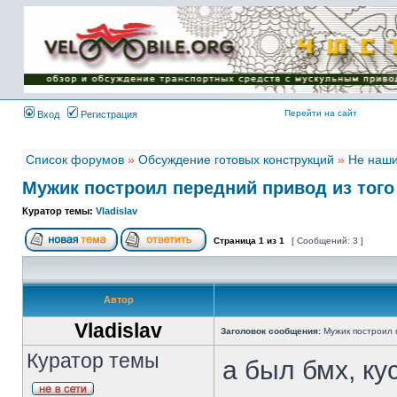
Имя пользователя:
Пароль:
{ LOG_ME_IN_SHORT
}
Перейти на сайт
Вход
Регистрация
Список форумов
»
Обсуждение готовых конструкций
»
Не наши
Мужик построил передний привод из того
Куратор темы:
Vladislav
Страница
1
из
1
[ Сообщений: 3 ]
Автор
Vladislav
Заголовок сообщения:
Мужик построил 
Куратор темы
а был бмх, ку