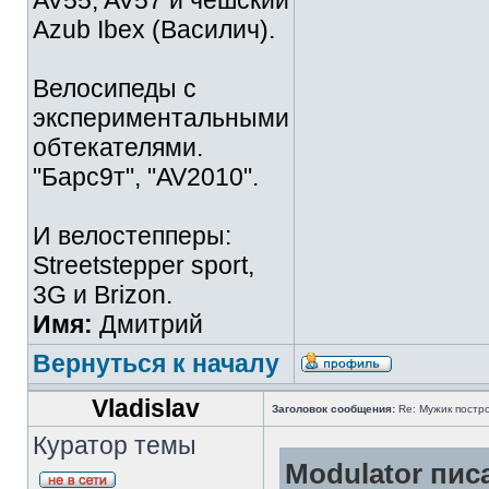
AV55, AV57 и чешский
Azub Ibex (Василич).
Велосипеды с
экспериментальными
обтекателями.
"Барс9т", "AV2010".
И велостепперы:
Streetstepper sport,
3G и Brizon.
Имя:
Дмитрий
Вернуться к началу
Vladislav
Заголовок сообщения:
Re: Мужик постро
Куратор темы
Modulator писа