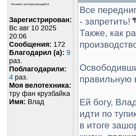
Активно интересующийся
Все передни
Зарегистрирован:
- запретить!
Вс авг 10 2025
Также, как р
20:06
производство
Сообщения:
172
Благодарил (а):
9
раз.
Освободивши
Поблагодарили:
4
раз.
правильную 
Моя велотехника:
тру фан крузбайка
Ей богу, Вла
Имя:
Влад
идти по тупи
в итоге зашо