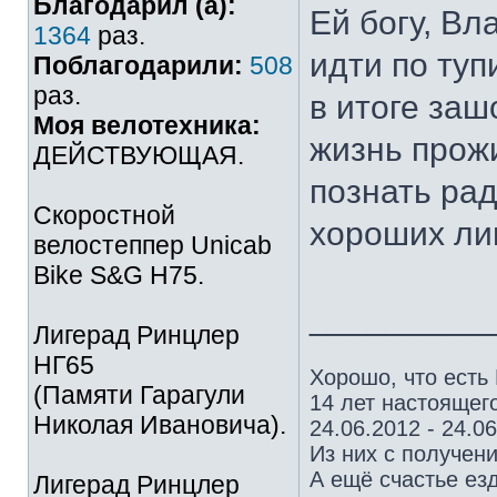
Благодарил (а):
Ей богу, Вл
1364
раз.
идти по туп
Поблагодарили:
508
раз.
в итоге за
Моя велотехника:
жизнь прожи
ДЕЙСТВУЮЩАЯ.
познать ра
Скоростной
хороших лиг
велостеппер Unicab
Bike S&G Н75.
_________
Лигерад Ринцлер
НГ65
Хорошо, что есть
(Памяти Гарагули
14 лет настоящего
Николая Ивановича).
24.06.2012 - 24.0
Из них с получен
А ещё счастье езд
Лигерад Ринцлер