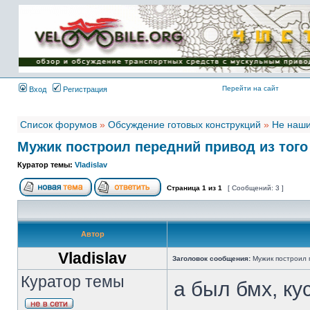
Имя пользователя:
Пароль:
{ LOG_ME_IN_SHORT
}
Перейти на сайт
Вход
Регистрация
Список форумов
»
Обсуждение готовых конструкций
»
Не наши
Мужик построил передний привод из того
Куратор темы:
Vladislav
Страница
1
из
1
[ Сообщений: 3 ]
Автор
Vladislav
Заголовок сообщения:
Мужик построил 
Куратор темы
а был бмх, ку