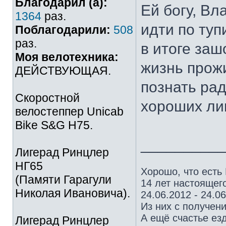
Благодарил (а):
Ей богу, Вл
1364
раз.
идти по туп
Поблагодарили:
508
раз.
в итоге за
Моя велотехника:
жизнь прожи
ДЕЙСТВУЮЩАЯ.
познать ра
Скоростной
хороших лиг
велостеппер Unicab
Bike S&G Н75.
_________
Лигерад Ринцлер
НГ65
Хорошо, что есть
(Памяти Гарагули
14 лет настоящего
Николая Ивановича).
24.06.2012 - 24.0
Из них с получен
А ещё счастье езд
Лигерад Ринцлер