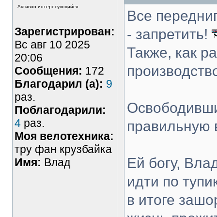
Активно интересующийся
Все передни
Зарегистрирован:
- запретить!
Вс авг 10 2025
Также, как р
20:06
производство
Сообщения:
172
Благодарил (а):
9
раз.
Освободивши
Поблагодарили:
4
раз.
правильную 
Моя велотехника:
тру фан крузбайка
Ей богу, Вла
Имя:
Влад
идти по тупи
в итоге зашо