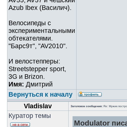
AV55, AV57 и чешский
Azub Ibex (Василич).
Велосипеды с
экспериментальными
обтекателями.
"Барс9т", "AV2010".
И велостепперы:
Streetstepper sport,
3G и Brizon.
Имя:
Дмитрий
Вернуться к началу
Vladislav
Заголовок сообщения:
Re: Мужик постро
Куратор темы
Modulator писа