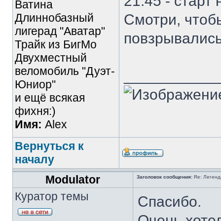
21.45 - старт
Ватина
Длиннобазный
Смотри, чтоб
лигерад "Аватар"
повзрывались
Трайк из БигМо
Двухместный
веломобиль "Дуэт-
___________
Юниор"
и ещё всякая
фихня:)
Имя:
Alex
Вернуться к
началу
Modulator
Заголовок сообщения:
Re: Легенда
Куратор темы
Спасибо.
Очень хотел