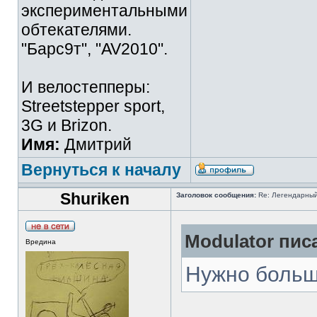
экспериментальными
обтекателями.
"Барс9т", "AV2010".
И велостепперы:
Streetstepper sport,
3G и Brizon.
Имя:
Дмитрий
Вернуться к началу
Shuriken
Заголовок сообщения:
Re: Легендарный 
Modulator писа
Вредина
Нужно больш