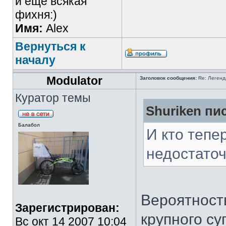
и ещё всякая
фихня:)
Имя:
Alex
Вернуться к
началу
Modulator
Заголовок сообщения:
Re: Легенда
Куратор темы
Shuriken пис
Балабол
И кто тепе
недостато
Вероятность
Зарегистрирован:
крупного су
Вс окт 14 2007 10:04