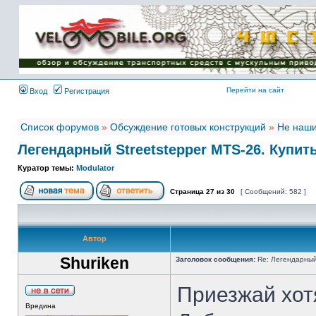
Имя пользователя:
Пароль:
{ LOG_ME_IN_SHORT
}
Перейти на сайт
Вход
Регистрация
Список форумов
»
Обсуждение готовых конструкций
»
Не наши
Легендарный Streetstepper MTS-26. Купить 
Куратор темы:
Modulator
Страница
27
из
30
[ Сообщений: 582 ]
Автор
Shuriken
Заголовок сообщения:
Re: Легендарный 
Приезжай хот
Вредина