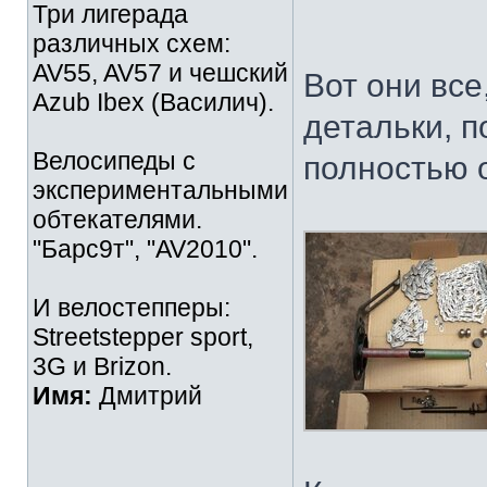
Три лигерада
различных схем:
AV55, AV57 и чешский
Вот они вс
Azub Ibex (Василич).
детальки, п
Велосипеды с
полностью 
экспериментальными
обтекателями.
"Барс9т", "AV2010".
И велостепперы:
Streetstepper sport,
3G и Brizon.
Имя:
Дмитрий