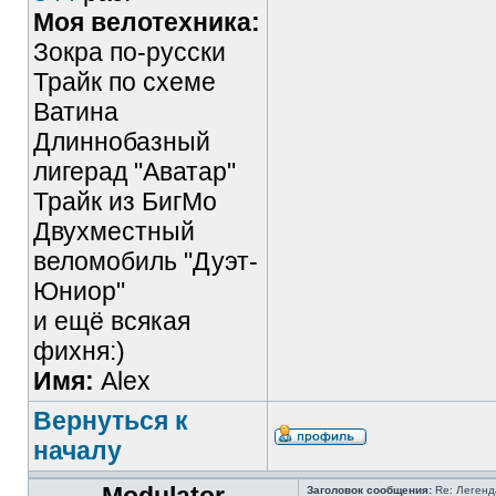
Моя велотехника:
Зокра по-русски
Трайк по схеме
Ватина
Длиннобазный
лигерад "Аватар"
Трайк из БигМо
Двухместный
веломобиль "Дуэт-
Юниор"
и ещё всякая
фихня:)
Имя:
Alex
Вернуться к
началу
Заголовок сообщения:
Re: Легенда