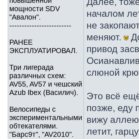
повышенной
Далее, тоже
мощности SDV
началом лет
"Авалон".
не закопаю
-------------------------
меняют.
До
РАНЕЕ
привод засв
ЭКСПЛУАТИРОВАЛ.
Осианавлив
Три лигерада
слюной крюч
различных схем:
AV55, AV57 и чешский
Azub Ibex (Василич).
Это всё ещ
позже, еду 
Велосипеды с
экспериментальными
вижу аллею
обтекателями.
летит, гарцу
"Барс9т", "AV2010".