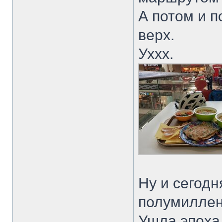
А потом и 
верх.
Уххх.
Ну и сегод
полумилле
Ушла эпоха 