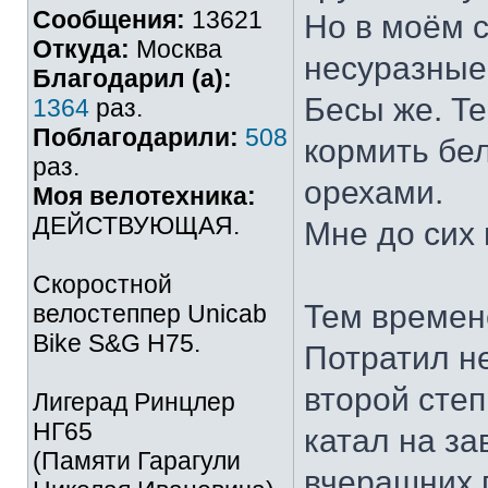
Сообщения:
13621
Но в моём 
Откуда:
Москва
несуразные 
Благодарил (а):
Бесы же. Те
1364
раз.
Поблагодарили:
508
кормить бе
раз.
орехами.
Моя велотехника:
ДЕЙСТВУЮЩАЯ.
Мне до сих 
Скоростной
Тем времен
велостеппер Unicab
Bike S&G Н75.
Потратил н
второй степ
Лигерад Ринцлер
НГ65
катал на за
(Памяти Гарагули
вчерашних г