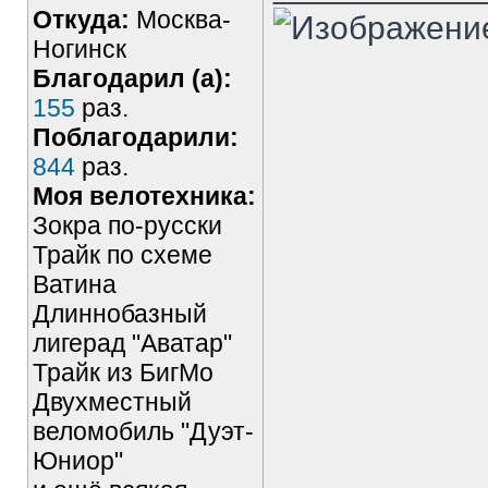
Откуда:
Москва-
Ногинск
Благодарил (а):
155
раз.
Поблагодарили:
844
раз.
Моя велотехника:
Зокра по-русски
Трайк по схеме
Ватина
Длиннобазный
лигерад "Аватар"
Трайк из БигМо
Двухместный
веломобиль "Дуэт-
Юниор"