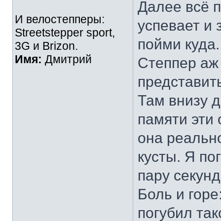
Далее всё п
И велостепперы:
успевает и 
Streetstepper sport,
пойми куда.
3G и Brizon.
Имя:
Дмитрий
Степпер аж 
представить
Там внизу д
памяти эти
она реальн
кусты. Я по
пару секунд
Боль и горе
погубил та