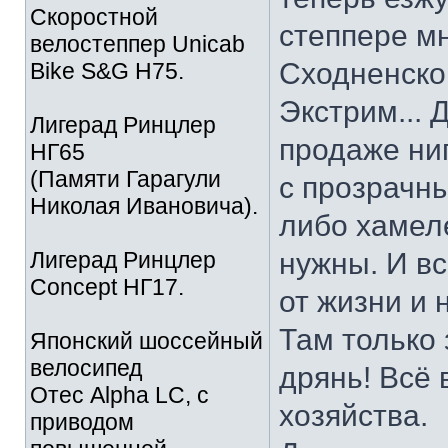
Скоростной
степпере м
велостеппер Unicab
Сходненско
Bike S&G Н75.
Экстрим... 
Лигерад Ринцлер
продаже ни
НГ65
(Памяти Гарагули
с прозрачн
Николая Ивановича).
либо хамел
Лигерад Ринцлер
нужны. И вс
Concept НГ17.
от жизни и 
Там только 
Японский шоссейный
велосипед
дрянь! Всё 
Отес Alpha LC, с
хозяйства.
приводом