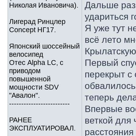
Дальше разб
Николая Ивановича).
удариться г
Лигерад Ринцлер
Я уже тут н
Concept НГ17.
всё лето мн
Японский шоссейный
Крылатскую 
велосипед
Первый спус
Отес Alpha LC, с
приводом
перекрыт с 
повышенной
обвалилось
мощности SDV
"Авалон".
теперь дела
-------------------------
Впервые во
веткой для 
РАНЕЕ
ЭКСПЛУАТИРОВАЛ.
расстояния 