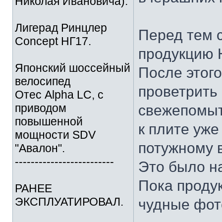
Николая Ивановича).
Лигерад Ринцлер
Перед тем с
Concept НГ17.
продукцию 
Японский шоссейный
После этог
велосипед
проветрить 
Отес Alpha LC, с
приводом
свежепомы
повышенной
к плите уже
мощности SDV
потужному в
"Авалон".
-------------------------
Это было н
Пока проду
РАНЕЕ
ЭКСПЛУАТИРОВАЛ.
чудные фот