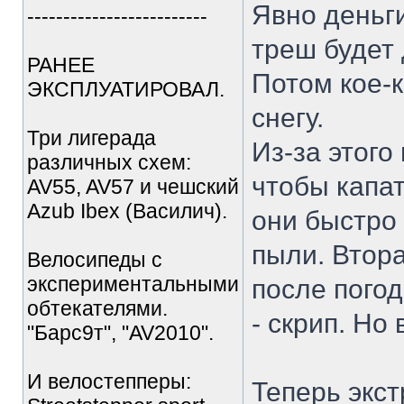
Явно деньги
-------------------------
треш будет 
РАНЕЕ
Потом кое-к
ЭКСПЛУАТИРОВАЛ.
снегу.
Три лигерада
Из-за этого
различных схем:
чтобы капат
AV55, AV57 и чешский
Azub Ibex (Василич).
они быстро 
пыли. Втор
Велосипеды с
экспериментальными
после пого
обтекателями.
- скрип. Но 
"Барс9т", "AV2010".
И велостепперы:
Теперь экст