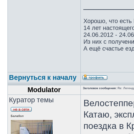
_________
Хорошо, что есть
14 лет настоящего
24.06.2012 - 24.0
Из них с получен
А ещё счастье езд
Вернуться к началу
Modulator
Заголовок сообщения:
Re: Легенда
Куратор темы
Велостеппе
Катаю, эксп
Балабол
поездка в К