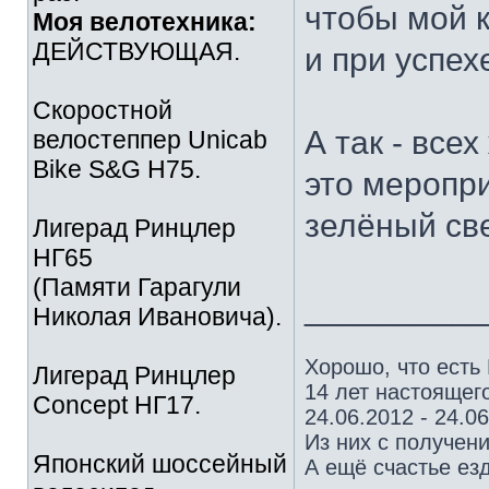
чтобы мой 
Моя велотехника:
ДЕЙСТВУЮЩАЯ.
и при успех
Скоростной
А так - все
велостеппер Unicab
Bike S&G Н75.
это меропри
зелёный св
Лигерад Ринцлер
НГ65
(Памяти Гарагули
_________
Николая Ивановича).
Хорошо, что есть
Лигерад Ринцлер
14 лет настоящего
Concept НГ17.
24.06.2012 - 24.0
Из них с получен
Японский шоссейный
А ещё счастье езд