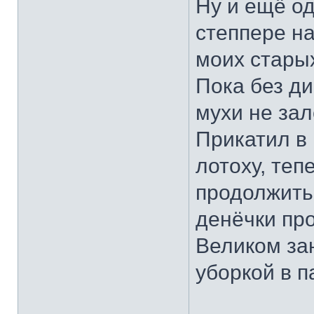
Ну и ещё од
степпере на
моих стары
Пока без ди
мухи не зал
Прикатил в 
лотоху, теп
продолжить
денёчки про
Великом зан
уборкой в па