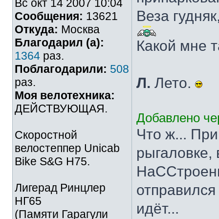
Вс окт 14 2007 10:04
Веза гудняк
Сообщения:
13621
Откуда:
Москва
Благодарил (а):
Какой мне т
1364
раз.
Поблагодарили:
508
Л.
Лето.
раз.
Моя велотехника:
ДЕЙСТВУЮЩАЯ.
Добавлено чер
Что ж... Пр
Скоростной
велостеппер Unicab
рыгаловке, 
Bike S&G Н75.
НаССтроение
Лигерад Ринцлер
отправился 
НГ65
идёт...
(Памяти Гарагули