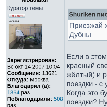
Modulator
Куратор темы
Shuriken пис
Балабол
Приезжай х
Дубны
Если в это
Зарегистрирован:
красный све
Вс окт 14 2007 10:04
Сообщения:
13621
жёлтый) и 
Откуда:
Москва
поездки - с
Благодарил (а):
Когда это б
1364
раз.
Поблагодарили:
508
поездки? Н
раз.