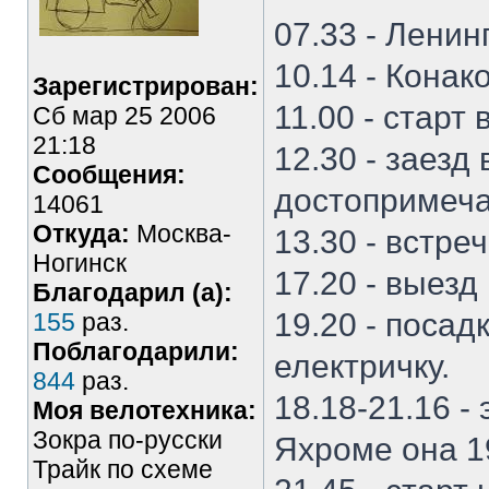
07.33 - Ленин
10.14 - Кона
Зарегистрирован:
11.00 - старт 
Сб мар 25 2006
21:18
12.30 - заезд
Сообщения:
достопримеча
14061
Откуда:
Москва-
13.30 - встре
Ногинск
17.20 - выез
Благодарил (а):
19.20 - поса
155
раз.
Поблагодарили:
електричку.
844
раз.
18.18-21.16 -
Моя велотехника:
Зокра по-русски
Яхроме она 1
Трайк по схеме