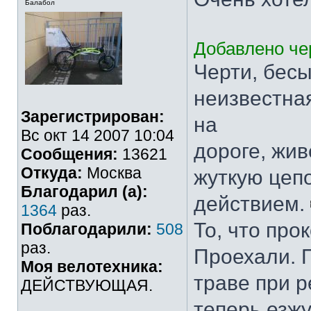
Балабол
Добавлено чер
Черти, бесы
неизвестная
Зарегистрирован:
на
Вс окт 14 2007 10:04
дороге, жив
Сообщения:
13621
Откуда:
Москва
жуткую цеп
Благодарил (а):
действием.
1364
раз.
То, что про
Поблагодарили:
508
раз.
Проехали. П
Моя велотехника:
траве при р
ДЕЙСТВУЮЩАЯ.
теперь езжу