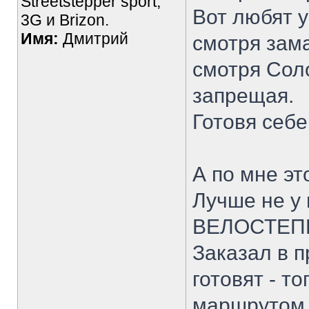
Streetstepper sport,
Вот любят у
3G и Brizon.
Имя:
Дмитрий
смотря зама
смотря Соло
запрещая.
Готовя себе
А по мне эт
Лучше не у 
ВЕЛОСТЕП
Заказал в п
готовят - т
маршрутом 