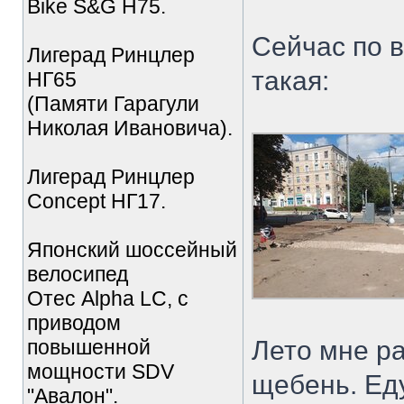
Bike S&G Н75.
Сейчас по в
Лигерад Ринцлер
такая:
НГ65
(Памяти Гарагули
Николая Ивановича).
Лигерад Ринцлер
Concept НГ17.
Японский шоссейный
велосипед
Отес Alpha LC, с
приводом
повышенной
Лето мне ра
мощности SDV
щебень. Ед
"Авалон".