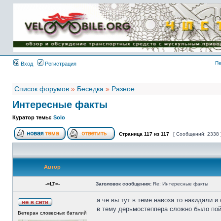
Имя пользователя:
Пароль:
{ LOG_ME_IN_SHORT
}
Пе
Вход
Регистрация
Список форумов
»
Беседка
»
Разное
Интересные факты
Куратор темы:
Solo
Страница
117
из
117
[ Сообщений: 2338 
Автор
-=LT=-
Заголовок сообщения:
Re: Интересные факты
а че вы тут в теме навоза то накидали и
в тему дерьмостеппера сложно было по
Ветеран словесных баталий