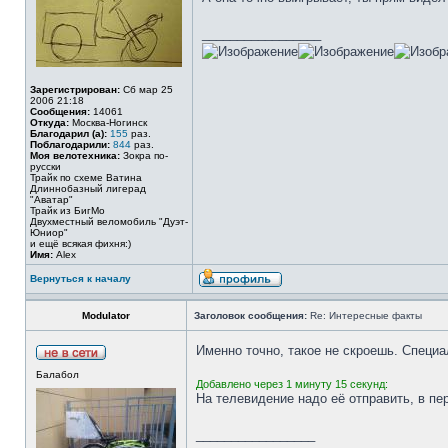
_________________
Зарегистрирован:
Сб мар 25
2006 21:18
Сообщения:
14061
Откуда:
Москва-Ногинск
Благодарил (а):
155
раз.
Поблагодарили:
844
раз.
Моя велотехника:
Зокра по-
русски
Трайк по схеме Ватина
Длиннобазный лигерад
"Аватар"
Трайк из БигМо
Двухместный веломобиль "Дуэт-
Юниор"
и ещё всякая фихня:)
Имя:
Alex
Вернуться к началу
Modulator
Заголовок сообщения:
Re: Интересные факты
Именно точно, такое не скроешь. Специ
Балабол
Добавлено через 1 минуту 15 секунд:
На телевидение надо её отправить, в пе
_________________