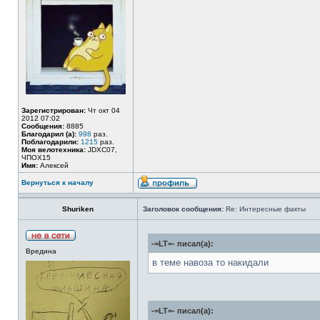
Зарегистрирован:
Чт окт 04
2012 07:02
Сообщения:
8885
Благодарил (а):
998
раз.
Поблагодарили:
1215
раз.
Моя велотехника:
JDXC07,
ЧПОХ15
Имя:
Алексей
Вернуться к началу
Shuriken
Заголовок сообщения:
Re: Интересные факты
-=LT=- писал(а):
Вредина
в теме навоза то накидали
-=LT=- писал(а):