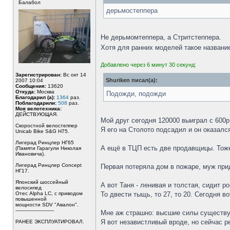
Балабол
дерьмостеппера
Не дерьмомтеппера, а Стритстеппера.
Хотя для ранних моделей такое названи
Добавлено через 6 минут 30 секунд:
Зарегистрирован:
Вс окт 14
Shuriken писал(а):
2007 10:04
Сообщения:
13620
Откуда:
Москва
Подожди, подожди
Благодарил (а):
1364
раз.
Поблагодарили:
508
раз.
Моя велотехника:
ДЕЙСТВУЮЩАЯ.
Мой друг сегодня 120000 выиграл с 600р
Скоростной велостеппер
Я его на Столото подсадил и он оказалс
Unicab Bike S&G Н75.
Лигерад Ринцлер НГ65
А ещё в ТЦП есть две продавщицы. Тоже
(Памяти Гарагули Николая
Ивановича).
Лигерад Ринцлер Concept
Первая потеряла дом в пожаре, муж прид
НГ17.
Японский шоссейный
А вот Таня - ленивая и толстая, сидит ро
велосипед
Отес Alpha LC, с приводом
То двести тыщь, то 27, то 20. Сегодня в
повышенной
мощности SDV "Авалон".
-------------------------
Мне аж страшно: высшие силы существуют
Я вот независтливый вроде, но сейчас ре
РАНЕЕ ЭКСПЛУАТИРОВАЛ.