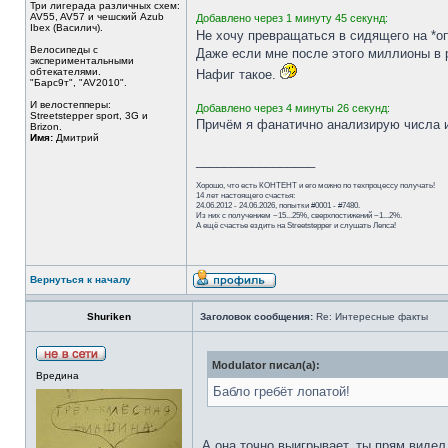
Три лигерада различных схем:
AV55, AV57 и чешский Azub
Добавлено через 1 минуту 45 секунд:
Ibex (Василич).
Не хочу превращаться в сидящего на *оп
Велосипеды с
Даже если мне после этого миллионы в р
экспериментальными
обтекателями.
Нафиг такое.
"Барс9т", "AV2010".
И велостепперы:
Добавлено через 4 минуты 26 секунд:
Streetstepper sport, 3G и
Причём я фанатично анализирую числа 
Brizon.
Имя:
Дмитрий
_________________
Хорошо, что есть КОНТЕНТ и его можно по техпроцессу получать!
14 лет настоящего счастья:
24.06.2012 - 24.06.2026, попытки #0001 - #7480.
Из них с получением ~15...25%, сверхпостижений ~1...2%.
А ещё счастье ездить на Streetstepper и слушать Лепса!
Вернуться к началу
Shuriken
Заголовок сообщения:
Re: Интересные факты
Modulator писал(а):
Вредина
Бабло гребёт лопатой!
А она точно выигрывает, ты прям видел