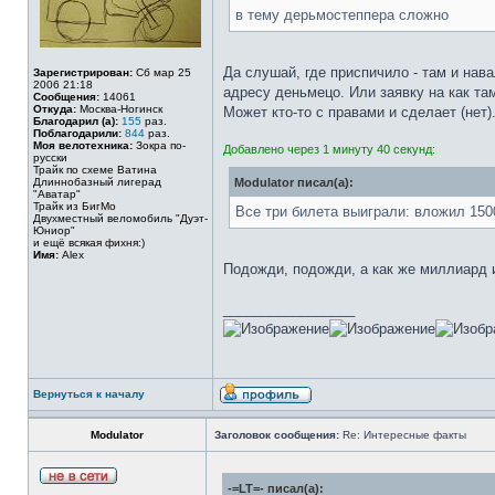
в тему дерьмостеппера сложно
Да слушай, где приспичило - там и нав
Зарегистрирован:
Сб мар 25
2006 21:18
адресу деньмецо. Или заявку на как та
Сообщения:
14061
Откуда:
Москва-Ногинск
Может кто-то с правами и сделает (нет)
Благодарил (а):
155
раз.
Поблагодарили:
844
раз.
Моя велотехника:
Зокра по-
Добавлено через 1 минуту 40 секунд:
русски
Трайк по схеме Ватина
Длиннобазный лигерад
Modulator писал(а):
"Аватар"
Трайк из БигМо
Все три билета выиграли: вложил 150
Двухместный веломобиль "Дуэт-
Юниор"
и ещё всякая фихня:)
Имя:
Alex
Подожди, подожди, а как же миллиард и
_________________
Вернуться к началу
Modulator
Заголовок сообщения:
Re: Интересные факты
-=LT=- писал(а):