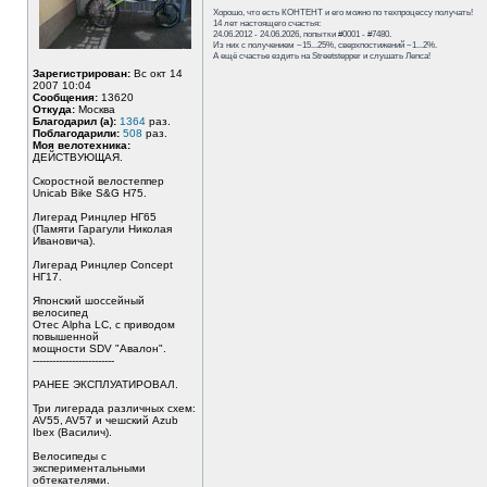
Хорошо, что есть КОНТЕНТ и его можно по техпроцессу получать!
14 лет настоящего счастья:
24.06.2012 - 24.06.2026, попытки #0001 - #7480.
Из них с получением ~15...25%, сверхпостижений ~1...2%.
А ещё счастье ездить на Streetstepper и слушать Лепса!
Зарегистрирован:
Вс окт 14
2007 10:04
Сообщения:
13620
Откуда:
Москва
Благодарил (а):
1364
раз.
Поблагодарили:
508
раз.
Моя велотехника:
ДЕЙСТВУЮЩАЯ.
Скоростной велостеппер
Unicab Bike S&G Н75.
Лигерад Ринцлер НГ65
(Памяти Гарагули Николая
Ивановича).
Лигерад Ринцлер Concept
НГ17.
Японский шоссейный
велосипед
Отес Alpha LC, с приводом
повышенной
мощности SDV "Авалон".
-------------------------
РАНЕЕ ЭКСПЛУАТИРОВАЛ.
Три лигерада различных схем:
AV55, AV57 и чешский Azub
Ibex (Василич).
Велосипеды с
экспериментальными
обтекателями.