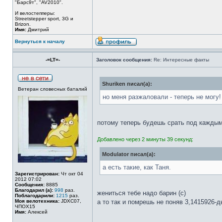
"Барс9т", "AV2010".
И велостепперы:
Streetstepper sport, 3G и
Brizon.
Имя:
Дмитрий
Вернуться к началу
-=LT=-
Заголовок сообщения:
Re: Интересные факты
Shuriken писал(а):
Ветеран словесных баталий
но меня разжаловали - теперь не могу!
потому теперь будешь cpaть под каждым
Добавлено через 2 минуты 39 секунд:
Modulator писал(а):
а есть такие, как Таня.
Зарегистрирован:
Чт окт 04
2012 07:02
Сообщения:
8885
Благодарил (а):
998
раз.
жениться тебе надо барин (c)
Поблагодарили:
1215
раз.
Моя велотехника:
JDXC07,
а то так и помрешь не поняв 3,1415926-д
ЧПОХ15
Имя:
Алексей