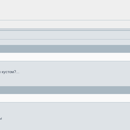
 кустом?...
ы