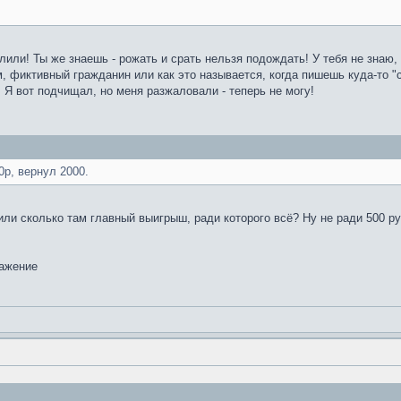
алили! Ты же знаешь - рожать и срать нельзя подождать! У тебя не знаю,
м, фиктивный гражданин или как это называется, когда пишешь куда-то 
. Я вот подчищал, но меня разжаловали - теперь не могу!
0р, вернул 2000.
ли сколько там главный выигрыш, ради которого всё? Ну не ради 500 ру