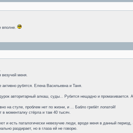
е вполне.
.
я везучей меня.
 активно рубятся. Елена Васильевна и Таня.
урок авторитарный алкаш, суды... Рубится нещадно и промахивается. Ак
вно на стуле, проблем нет по жизни, и ... Бабло гребёт лопатой!
от в моменталку стёрла и там 40 тысяч.
 и есть паталогически невезучие люди, вроде меня в данный период, а 
ально раздирает, но в глаза ей не говорю.