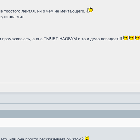
е тоостого лентяя, ни о чём не мечтающего.
уки полетят.
и промахиваюсь, а она ТЫЧЕТ НАОБУМ и то и дело попадает!!!
 это, или она просто рассказывает об этом?