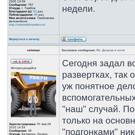
2005 13:09
Сообщения:
787
недели.
Откуда:
г. Тамбов
Благодарил (а):
52
раз.
Поблагодарили:
95
раз.
Моя велотехника:
Тамбовские
веломобили:
http://velomobil-tambov.ru/
Вернуться к началу
veloman
Заголовок сообщения:
Re: Допуски и натяг
Сегодня задал в
Интересующийся
развертках, так 
уж понятное дел
вспомогательных
"наш" случай. По
только на основ
Зарегистрирован:
Пт янв 29
2010 14:54
"подгонками" ник
Сообщения:
38
Откуда:
Беларусь, Гродно