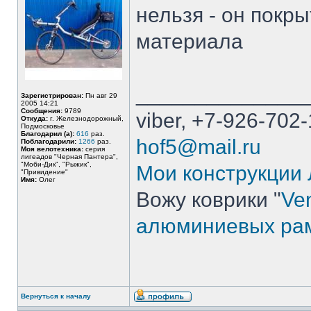
нельзя - он покры
материала
______________
Зарегистрирован:
Пн авг 29
2005 14:21
Сообщения:
9789
viber, +7-926-702-
Откуда:
г. Железнодорожный,
Подмосковье
Благодарил (а):
616
раз.
hof5@mail.ru
Поблагодарили:
1266
раз.
Моя велотехника:
серия
лигеадов "Черная Пантера",
"Моби-Дик", "Рыжик",
Мои конструкции
"Привидение"
Имя:
Олег
Вожу коврики "
Ven
алюминиевых ра
Вернуться к началу