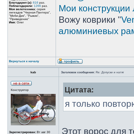
Благодарил (а):
616
раз.
Мои конструкции
Поблагодарили:
1266
раз.
Моя велотехника:
серия
лигеадов "Черная Пантера",
"Моби-Дик", "Рыжик",
Вожу коврики "
Ven
"Привидение"
Имя:
Олег
алюминиевых ра
Вернуться к началу
kab
Заголовок сообщения:
Re: Допуски и натяг
Цитата:
Конструктор
я только повтор
Этот ворос для т
Зарегистрирован:
Вт авг 30