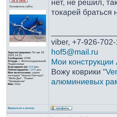
нет, не решил, та
Основатель сайта
токарей браться 
______________
viber, +7-926-702-
hof5@mail.ru
Зарегистрирован:
Пн авг 29
2005 14:21
Сообщения:
9789
Мои конструкции
Откуда:
г. Железнодорожный,
Подмосковье
Благодарил (а):
616
раз.
Вожу коврики "
Ven
Поблагодарили:
1266
раз.
Моя велотехника:
серия
лигеадов "Черная Пантера",
"Моби-Дик", "Рыжик",
алюминиевых ра
"Привидение"
Имя:
Олег
Вернуться к началу