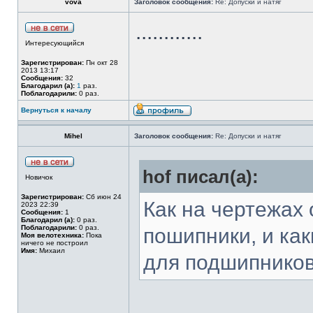
vova
Заголовок сообщения:
Re: Допуски и натяг
............
Интересующийся
Зарегистрирован:
Пн окт 28
2013 13:17
Сообщения:
32
Благодарил (а):
1
раз.
Поблагодарили:
0 раз.
Вернуться к началу
Mihel
Заголовок сообщения:
Re: Допуски и натяг
hof писал(а):
Новичок
Зарегистрирован:
Сб июн 24
Как на чертежах
2023 22:39
Сообщения:
1
Благодарил (а):
0 раз.
Поблагодарили:
0 раз.
пошипники, и ка
Моя велотехника:
Пока
ничего не построил
Имя:
Михаил
для подшипнико