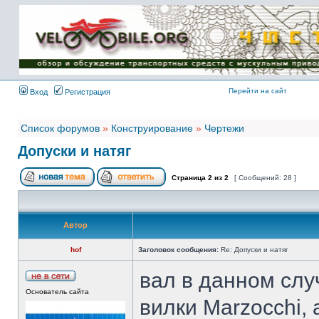
Имя пользователя:
Пароль:
{ LOG_ME_IN_SHORT
}
Перейти на сайт
Вход
Регистрация
Список форумов
»
Конструирование
»
Чертежи
Допуски и натяг
Страница
2
из
2
[ Сообщений: 28 ]
Автор
hof
Заголовок сообщения:
Re: Допуски и натяг
вал в данном слу
Основатель сайта
вилки Marzocchi,