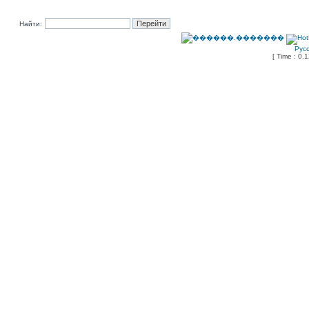
Найти:
Рус
[ Time : 0.