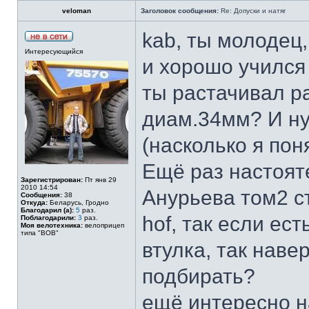
veloman
Заголовок сообщения:
Re: Допуски и натяг
kab, ты молодец
Интересующийся
и хорошо училс
ты растачивал р
диам.34мм? И ну
(насколько я пон
Ещё раз настоят
Зарегистрирован:
Пт янв 29
2010 14:54
Анурьева том2 ст
Сообщения:
38
Откуда:
Беларусь, Гродно
Благодарил (а):
5
раз.
hof, так если ес
Поблагодарили:
3
раз.
Моя велотехника:
велоприцеп
типа "BOB"
втулка, так нав
подбирать?
ещё интересно н