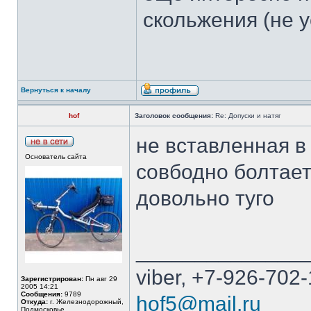
скольжения (не у
Вернуться к началу
hof
Заголовок сообщения:
Re: Допуски и натяг
не вставленная в
Основатель сайта
совбодно болтает
довольно туго
______________
viber, +7-926-702-
Зарегистрирован:
Пн авг 29
2005 14:21
Сообщения:
9789
hof5@mail.ru
Откуда:
г. Железнодорожный,
Подмосковье