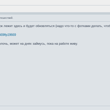
тешествий.
к лежит здесь и будет обновляться (надо что-то с фотками делать, что
. 669#p19669
лочь, может на днях займусь, пока на работе живу.