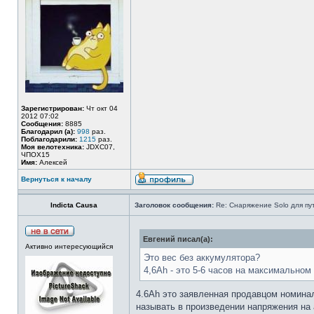
Зарегистрирован:
Чт окт 04
2012 07:02
Сообщения:
8885
Благодарил (а):
998
раз.
Поблагодарили:
1215
раз.
Моя велотехника:
JDXC07,
ЧПОХ15
Имя:
Алексей
Вернуться к началу
Indiсtа Саusа
Заголовок сообщения:
Re: Снаряжение Solo для пу
Евгений писал(а):
Активно интересующийся
Это вес без аккумулятора?
4,6Аh - это 5-6 часов на максимальном
4.6Ah это заявленная продавцом номинал
называть в произведении напряжения на а