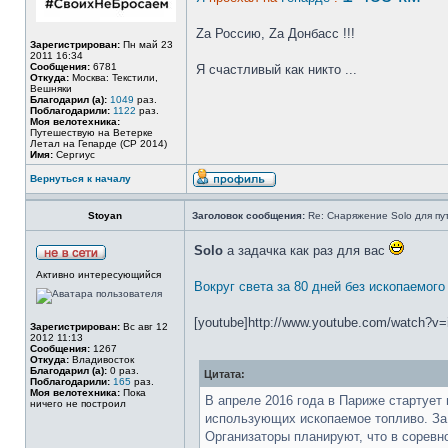
Zа Россию, Zа Донбасс !!!
Зарегистрирован:
Пн май 23
2011 16:34
Сообщения:
6781
Я счастливый как никто ...
Откуда:
Москва: Текстили,
Вешняки
Благодарил (а):
1049
раз.
Поблагодарили:
1122
раз.
Моя велотехника:
Путешествую на Ветерке
Летал на Гепарде (СР 2014)
Имя:
Сергиус
Вернуться к началу
Stoyan
Заголовок сообщения:
Re: Снаряжение Solo для пу
Solo
а задачка как раз для вас
Активно интересующийся
Вокруг света за 80 дней без ископаемого
[youtube]http://www.youtube.com/watch?v
Зарегистрирован:
Вс авг 12
2012 11:13
Сообщения:
1267
Откуда:
Владивосток
Благодарил (а):
0 раз.
Цитата:
Поблагодарили:
165
раз.
Моя велотехника:
Пока
В апреле 2016 года в Париже стартует
ничего не построил
использующих ископаемое топливо. За 
Организаторы планируют, что в соревн