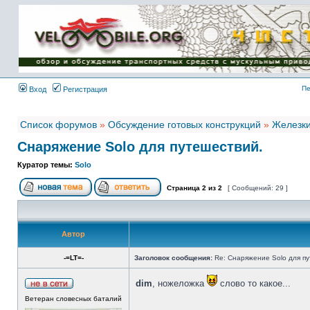
Имя пользователя:
Пароль:
{ LOG_ME_IN_SHORT
}
Пе
Вход
Регистрация
Список форумов
»
Обсуждение готовых конструкций
»
Железк
Снаряжение Solo для путешествий.
Куратор темы:
Solo
Страница
2
из
2
[ Сообщений: 29 ]
Автор
-=LT=-
Заголовок сообщения:
Re: Снаряжение Solo для пу
dim
, ножеложка
слово то какое...
Ветеран словесных баталий