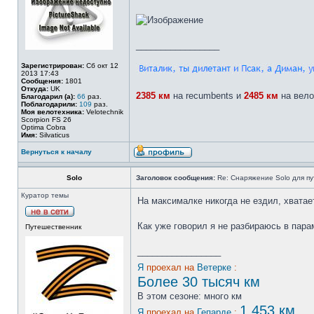
_________________
Зарегистрирован:
Сб окт 12
2013 17:43
Сообщения:
1801
Откуда:
UK
2385
км
на recumbents и
2485
км
на вело
Благодарил (а):
66
раз.
Поблагодарили:
109
раз.
Моя велотехника:
Velotechnik
Scorpion FS 26
Optima Cobra
Имя:
Silvaticus
Вернуться к началу
Solo
Заголовок сообщения:
Re: Снаряжение Solo для пу
Куратор темы
На максималке никогда не ездил, хватае
Как уже говорил я не разбираюсь в парам
Путешественник
_________________
Я
проехал на
Ветерке
:
Более 30 тысяч км
В этом сезоне: много км
1 453 км
Я
проехал на
Гепарде
: