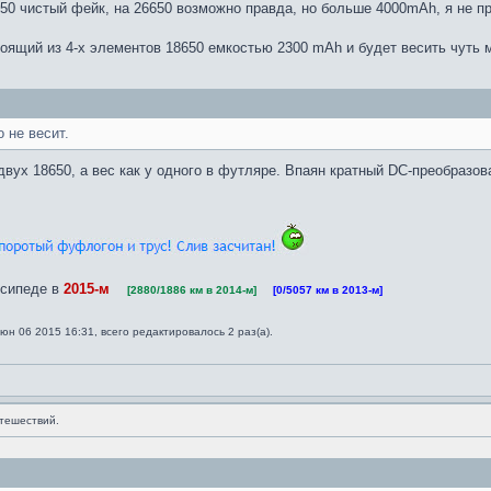
50 чистый фейк, на 26650 возможно правда, но больше 4000mAh, я не пр
стоящий из 4-х элементов 18650 емкостью 2300 mAh и будет весить чуть 
 не весит.
двух 18650, а вес как у одного в футляре. Впаян кратный DC-преобразов
сипеде в
2015-м
   
[2880/1886 км в 2014-м]
    
[0/5057 км в 2013-м]
юн 06 2015 16:31, всего редактировалось 2 раз(а).
тешествий.