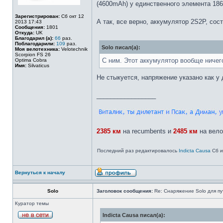
(4600mAh) у единственного элемента 186
Зарегистрирован:
Сб окт 12
А так, все верно, аккумулятор 2S2P, со
2013 17:43
Сообщения:
1801
Откуда:
UK
Благодарил (а):
66
раз.
Поблагодарили:
109
раз.
Solo писал(а):
Моя велотехника:
Velotechnik
Scorpion FS 26
С ним. Этот аккумулятор вообще ничего
Optima Cobra
Имя:
Silvaticus
Не стыкуется, напряжение указано как у 
_________________
2385
км
на recumbents и
2485
км
на вело
Последний раз редактировалось
Indiсtа Саusа
Сб и
Вернуться к началу
Solo
Заголовок сообщения:
Re: Снаряжение Solo для пу
Куратор темы
Indiсtа Саusа писал(а):