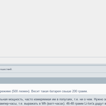
тешествий.
 режиме (500 люмен). Весит такая батарея свыше 200 грамм.
ьная мощность, часто измеряемая им в попугаях, т.е. ни о чем. Нужно 
мпер-часы, т.е. выражать в Wh (ватт-часах). 46-48 грамм Li-Ion'а дадут