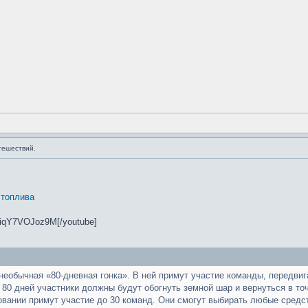
тешествий.
 топлива
=iqY7VOJoz9M[/youtube]
 необычная «80-дневная гонка». В ней примут участие команды, передв
80 дней участники должны будут обогнуть земной шар и вернуться в точ
овании примут участие до 30 команд. Они смогут выбирать любые сред