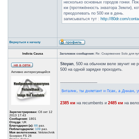
несколько основных городов гонки. По
км (протяжённость экватора Земли), ко
преодолевать по 500 км в день.
записываться тут :
http://80dr.com/conta
Вернуться к началу
Indiсtа Саusа
Заголовок сообщения:
Re: Снаряжение Solo для пу
Stoyan
, 500 на обычном веле звучит не
500 на одной зарядке проходить.
Активно интересующийся
_________________
2385
км
на recumbents и
2485
км
на вело
Зарегистрирован:
Сб окт 12
2013 17:43
Сообщения:
1801
Откуда:
UK
Благодарил (а):
66
раз.
Поблагодарили:
109
раз.
Моя велотехника:
Velotechnik
Scorpion FS 26