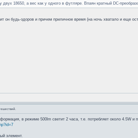
у двух 18650, а вес как у одного в футляре. Впаян кратный DC-преобраз
тит он будь-здоров и причем приличное время (на ночь хватало и еще 
тешествий.
нформация, в режиме 500lm светит 2 часа, т.е. потребляет около 4.5W и 
php?id=7
ный элемент.