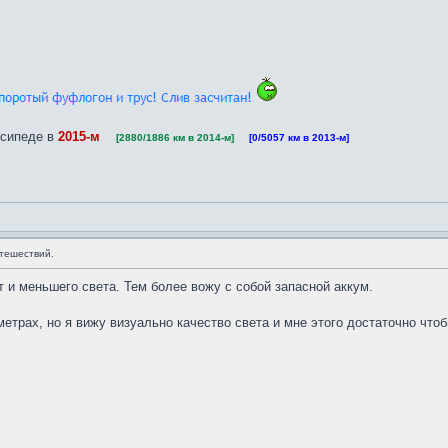
сипеде в
2015-м
   
[2880/1886 км в 2014-м]
    
[0/5057 км в 2013-м]
тешествий.
т и меньшего света. Тем более вожу с собой запасной аккум.
етрах, но я вижу визуально качество света и мне этого достаточно чтоб