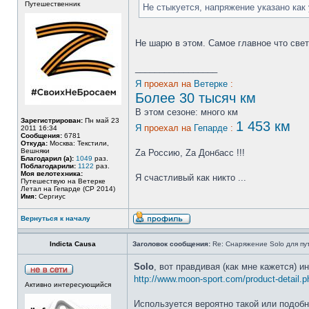
Путешественник
Не стыкуется, напряжение указано как 
Не шарю в этом. Самое главное что све
_________________
Я
проехал на
Ветерке
:
Более 30 тысяч км
В этом сезоне: много км
Зарегистрирован:
Пн май 23
1 453 км
Я
проехал на
Гепарде
:
2011 16:34
Сообщения:
6781
Откуда:
Москва: Текстили,
Вешняки
Zа Россию, Zа Донбасс !!!
Благодарил (а):
1049
раз.
Поблагодарили:
1122
раз.
Моя велотехника:
Я счастливый как никто ...
Путешествую на Ветерке
Летал на Гепарде (СР 2014)
Имя:
Сергиус
Вернуться к началу
Indiсtа Саusа
Заголовок сообщения:
Re: Снаряжение Solo для пу
Solo
, вот правдивая (как мне кажется) и
http://www.moon-sport.com/product-detail.
Активно интересующийся
Используется вероятно такой или подоб