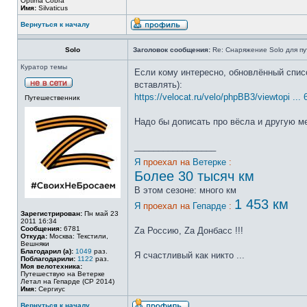
Optima Cobra
Имя:
Silvaticus
Вернуться к началу
Solo
Заголовок сообщения:
Re: Снаряжение Solo для пу
Куратор темы
Если кому интересно, обновлённый списо
вставлять):
https://velocat.ru/velo/phpBB3/viewtopi ..
Путешественник
Надо бы дописать про вёсла и другую ме
_________________
Я
проехал на
Ветерке
:
Более 30 тысяч км
В этом сезоне: много км
1 453 км
Я
проехал на
Гепарде
:
Зарегистрирован:
Пн май 23
2011 16:34
Сообщения:
6781
Zа Россию, Zа Донбасс !!!
Откуда:
Москва: Текстили,
Вешняки
Благодарил (а):
1049
раз.
Я счастливый как никто ...
Поблагодарили:
1122
раз.
Моя велотехника:
Путешествую на Ветерке
Летал на Гепарде (СР 2014)
Имя:
Сергиус
Вернуться к началу