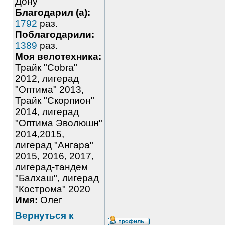
Дону
Благодарил (а):
1792
раз.
Поблагодарили:
1389
раз.
Моя велотехника:
Трайк "Cobra"
2012, лигерад
"Оптима" 2013,
Трайк "Скорпион"
2014, лигерад
"Оптима Эволюшн"
2014,2015,
лигерад "Ангара"
2015, 2016, 2017,
лигерад-тандем
"Балхаш", лигерад
"Кострома" 2020
Имя:
Олег
Вернуться к