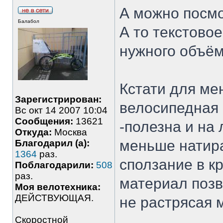
А можно посмо
Балабол
А то текстово
нужного объё
Кстати для ме
Зарегистрирован:
велосипедная 
Вс окт 14 2007 10:04
Сообщения:
13621
-полезна и на
Откуда:
Москва
меньше натира
Благодарил (а):
1364
раз.
сползание в к
Поблагодарили:
508
раз.
материал позв
Моя велотехника:
ДЕЙСТВУЮЩАЯ.
не растрясая
Скоростной