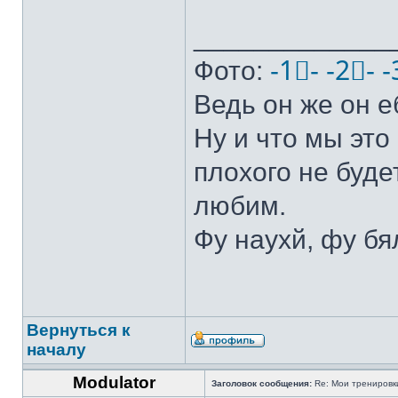
_____________
Фото:
-1⃣-
-2⃣-
-
Ведь он же он е
Ну и что мы это 
плохого не буде
любим.
Фу наухй, фу бя
Вернуться к
началу
Modulator
Заголовок сообщения:
Re: Мои тренировки