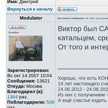
Имя:
Дмитрий
Вернуться к началу
Modulator
Заголовок сообщения:
Re: Мои тренировки
Виктор был
Балабол
катальцем, ср
От того и инт
____________
Зарегистрирован:
Вс окт 14 2007 10:04
Хорошо, что есть КОН
Сообщения:
13621
14 лет настоящего сча
Откуда:
Москва
24.06.2012 - 24.06.20
Благодарил (а):
Из них с получением 
1364
раз.
А ещё счастье ездить 
Поблагодарили:
508
раз.