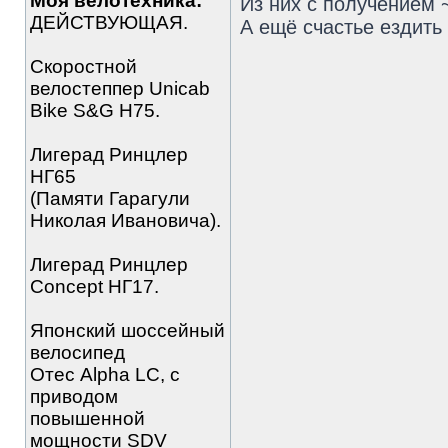
Моя велотехника:
Из них с получением 
ДЕЙСТВУЮЩАЯ.
А ещё счастье ездить 
Скоростной
велостеппер Unicab
Bike S&G Н75.
Лигерад Ринцлер
НГ65
(Памяти Гарагули
Николая Ивановича).
Лигерад Ринцлер
Concept НГ17.
Японский шоссейный
велосипед
Отес Alpha LC, с
приводом
повышенной
мощности SDV