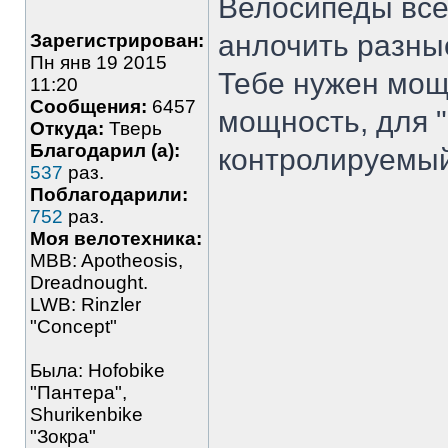
Велосипеды все
анлочить разные
Зарегистрирован:
Пн янв 19 2015
Тебе нужен мощ
11:20
Сообщения:
6457
мощность, для "
Откуда:
Тверь
Благодарил (а):
контролируемый
537
раз.
Поблагодарили:
752
раз.
Моя велотехника:
MBB: Apotheosis,
Dreadnought.
LWB: Rinzler
"Concept"
Была: Hofobike
"Пантера",
Shurikenbike
"Зокра"