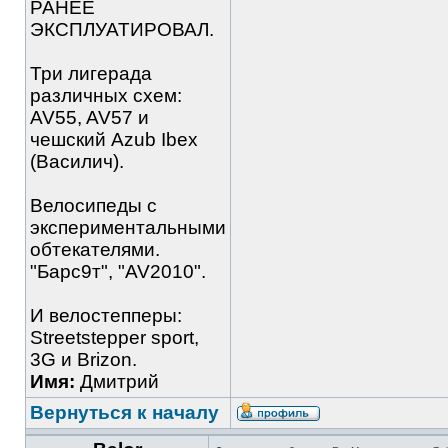
РАНЕЕ
ЭКСПЛУАТИРОВАЛ.
Три лигерада
различных схем:
AV55, AV57 и
чешский Azub Ibex
(Василич).
Велосипеды с
экспериментальными
обтекателями.
"Барс9т", "AV2010".
И велостепперы:
Streetstepper sport,
3G и Brizon.
Имя:
Дмитрий
Вернуться к началу