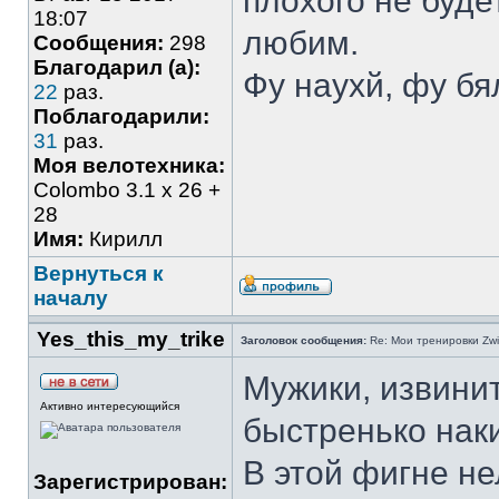
плохого не буде
18:07
любим.
Сообщения:
298
Благодарил (а):
Фу наухй, фу бя
22
раз.
Поблагодарили:
31
раз.
Моя велотехника:
Colombo 3.1 х 26 +
28
Имя:
Кирилл
Вернуться к
началу
Yes_this_my_trike
Заголовок сообщения:
Re: Мои тренировки Zwi
Мужики, извинит
Активно интересующийся
быстренько нак
В этой фигне не
Зарегистрирован: