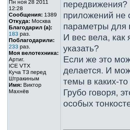
Пн ноя 28 2011
передвижения? 
12:28
приложений не 
Сообщения:
1389
Откуда:
Москва
параметры для 
Благодарил (а):
183
раз.
И вес вела, как
Поблагодарили:
233
раз.
указать?
Моя велотехника:
Если же это мож
Артиг.
ICE VTX
делается. И мож
Куча ТЗ перед
Штракиным
темы в каких-то
Имя:
Виктор
Грубо говоря, э
Махнёв
особых тонкост
_____________