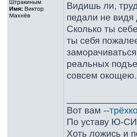
Штракиным
Видишь ли, труд
Имя:
Виктор
Махнёв
педали не видя
Сколько ты себе
ты себя пожале
заморачиваться
реальных подъе
совсем окощею..
_____________
Вот вам --
трёхк
По уставу Ю-С
Хоть ложись и 