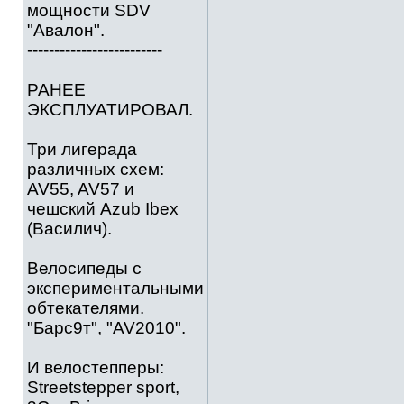
мощности SDV
"Авалон".
-------------------------
РАНЕЕ
ЭКСПЛУАТИРОВАЛ.
Три лигерада
различных схем:
AV55, AV57 и
чешский Azub Ibex
(Василич).
Велосипеды с
экспериментальными
обтекателями.
"Барс9т", "AV2010".
И велостепперы:
Streetstepper sport,