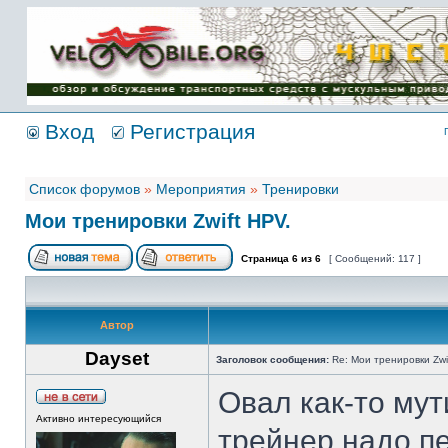
Имя пользователя:
Пароль:
{ LOG_ME_IN_SHORT
}
Вход
Регистрация
Список форумов
»
Мероприятия
»
Тренировки
Мои тренировки Zwift HPV.
Страница
6
из
6
[ Сообщений: 117 ]
Автор
Dayset
Заголовок сообщения:
Re: Мои тренировки Zwi
Овал как-то мут
Активно интересующийся
трейнер надо п