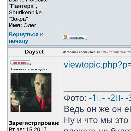
"Пантера",
Shurikenbike
"Зокра"
Имя:
Олег
Вернуться к
началу
Dayset
Заголовок сообщения:
Re: Мои тренировки Zwi
viewtopic.php?
Активно интересующийся
_____________
Фото:
-1⃣-
-2⃣-
-
Ведь он же он е
Ну и что мы это 
Зарегистрирован:
Вт авг 15 2017