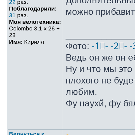
Дополнительный
22
раз.
Поблагодарили:
можно прибавить
31
раз.
Моя велотехника:
Colombo 3.1 х 26 +
_____________
28
Имя:
Кирилл
Фото:
-1⃣-
-2⃣-
-
Ведь он же он е
Ну и что мы это 
плохого не буде
любим.
Фу наухй, фу бя
Вернуться к