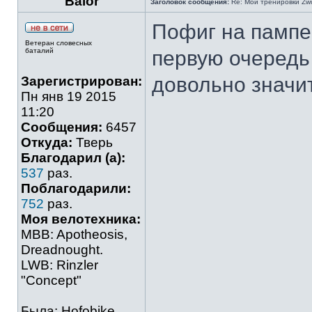
Balor
Заголовок сообщения:
Re: Мои тренировки Zwi
Пофиг на пампе
Ветеран словесных
баталий
первую очередь
довольно значи
Зарегистрирован:
Пн янв 19 2015
11:20
Сообщения:
6457
Откуда:
Тверь
Благодарил (а):
537
раз.
Поблагодарили:
752
раз.
Моя велотехника:
MBB: Apotheosis,
Dreadnought.
LWB: Rinzler
"Concept"
Была: Hofobike