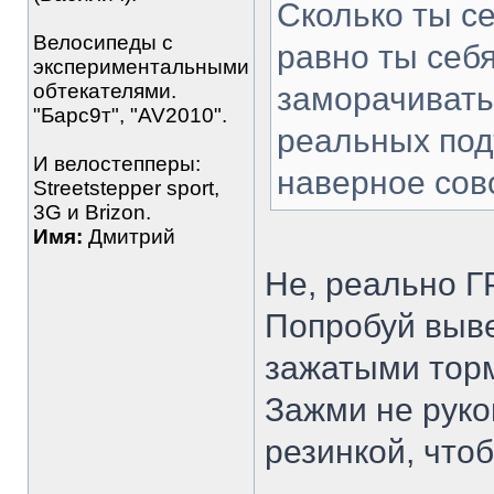
Сколько ты се
Велосипеды с
равно ты себ
экспериментальными
обтекателями.
заморачивать
"Барс9т", "AV2010".
реальных под
И велостепперы:
наверное сов
Streetstepper sport,
3G и Brizon.
Имя:
Дмитрий
Не, реально 
Попробуй выве
зажатыми тор
Зажми не рукой
резинкой, что