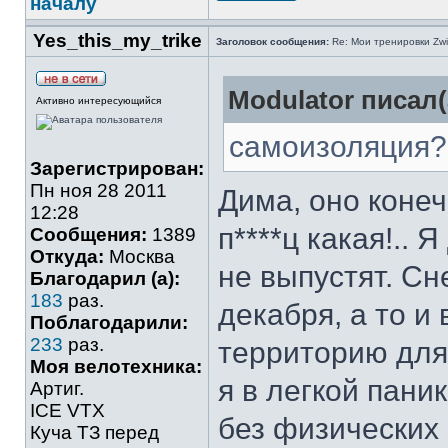
началу
Yes_this_my_trike
Заголовок сообщения:
Re: Мои тренировки Zwi
Modulator писал(
Активно интересующийся
самоизоляция?
Зарегистрирован:
Пн ноя 28 2011
Дима, оно коне
12:28
п****ц какая!..
Сообщения:
1389
Откуда:
Москва
не выпустят. Сн
Благодарил (а):
183
раз.
декабря, а то и
Поблагодарили:
233
раз.
территорию для 
Моя велотехника:
я в легкой пани
Артиг.
ICE VTX
без физических 
Куча ТЗ перед