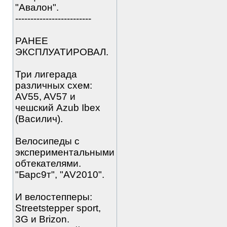
"Авалон".
-------------------------
РАНЕЕ
ЭКСПЛУАТИРОВАЛ.
Три лигерада
различных схем:
AV55, AV57 и
чешский Azub Ibex
(Василич).
Велосипеды с
экспериментальными
обтекателями.
"Барс9т", "AV2010".
И велостепперы:
Streetstepper sport,
3G и Brizon.