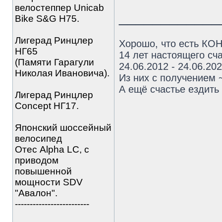
велостеппер Unicab
____________
Bike S&G Н75.
Лигерад Ринцлер
Хорошо, что есть КОН
НГ65
14 лет настоящего сча
(Памяти Гарагули
24.06.2012 - 24.06.20
Николая Ивановича).
Из них с получением 
А ещё счастье ездить 
Лигерад Ринцлер
Concept НГ17.
Японский шоссейный
велосипед
Отес Alpha LC, с
приводом
повышенной
мощности SDV
"Авалон".
-------------------------