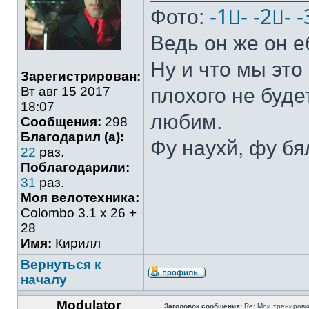
Фото:
-1⃣-
-2⃣-
-
Ведь он же он е
Ну и что мы это 
Зарегистрирован:
Вт авг 15 2017
плохого не буде
18:07
любим.
Сообщения:
298
Благодарил (а):
Фу наухй, фу бя
22
раз.
Поблагодарили:
31
раз.
Моя велотехника:
Colombo 3.1 х 26 +
28
Имя:
Кирилл
Вернуться к
началу
Modulator
Заголовок сообщения:
Re: Мои тренировки