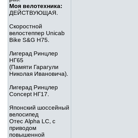
Моя велотехника:
ДЕЙСТВУЮЩАЯ.
Скоростной
велостеппер Unicab
Bike S&G Н75.
Лигерад Ринцлер
НГ65
(Памяти Гарагули
Николая Ивановича).
Лигерад Ринцлер
Concept НГ17.
Японский шоссейный
велосипед
Отес Alpha LC, с
приводом
повышенной