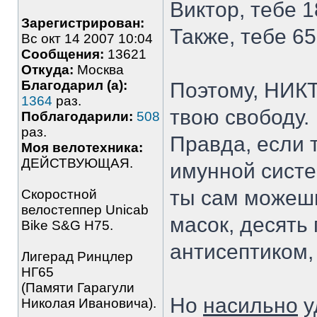
Виктор, тебе 1
Зарегистрирован:
Также, тебе 65
Вс окт 14 2007 10:04
Сообщения:
13621
Откуда:
Москва
Благодарил (а):
Поэтому, НИКТ
1364
раз.
твою свободу.
Поблагодарили:
508
раз.
Правда, если 
Моя велотехника:
ДЕЙСТВУЮЩАЯ.
имунной систе
ты сам можешь
Скоростной
велостеппер Unicab
масок, десять 
Bike S&G Н75.
антисептиком, 
Лигерад Ринцлер
НГ65
(Памяти Гарагули
Но
насильно
у
Николая Ивановича).