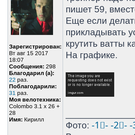
пишет 59, вмест
Еще если делат
прикладывать у
крутить ватты к
Зарегистрирован:
Вт авг 15 2017
На графике.
18:07
Сообщения:
298
Благодарил (а):
22
раз.
Поблагодарили:
31
раз.
Моя велотехника:
Colombo 3.1 х 26 +
_____________
28
Имя:
Кирилл
Фото:
-1⃣-
-2⃣-
-