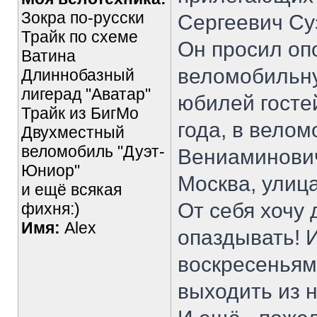
Зокра по-русски
Сергеевич Су
Трайк по схеме
Он просил оп
Ватина
веломобильну
Длиннобазный
лигерад "Аватар"
юбилей госте
Трайк из БигМо
года, в вело
Двухместный
веломобиль "Дуэт-
Вениаминович
Юниор"
Москва, улица
и ещё всякая
От себя хочу
фихня:)
Имя:
Alex
опаздывать! И
воскресеньям
выходить из н