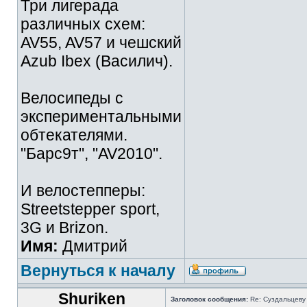
Три лигерада
различных схем:
AV55, AV57 и чешский
Azub Ibex (Василич).
Велосипеды с
экспериментальными
обтекателями.
"Барс9т", "AV2010".
И велостепперы:
Streetstepper sport,
3G и Brizon.
Имя:
Дмитрий
Вернуться к началу
Shuriken
Заголовок сообщения:
Re: Суздальцеву