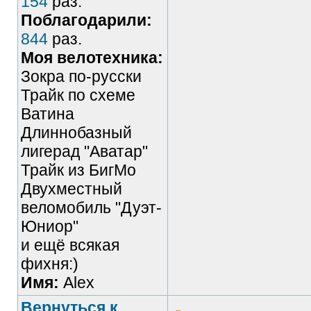
154
раз.
Поблагодарили:
844
раз.
Моя велотехника:
Зокра по-русски
Трайк по схеме
Ватина
Длиннобазный
лигерад "Аватар"
Трайк из БигМо
Двухместный
веломобиль "Дуэт-
Юниор"
и ещё всякая
фихня:)
Имя:
Alex
Вернуться к