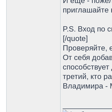
И ещё - пожел
приглашайте 
P.S. Вход по 
[/quote]
Проверяйте, е
От себя доба
способствует 
третий, кто 
Владимира - 
___________