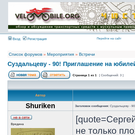
Имя пользователя:
Пароль:
{ LOG_ME_IN_SHORT
}
Перейти на сайт
Вход
Регистрация
Список форумов
»
Мероприятия
»
Встречи
Суздальцеву - 90! Приглашение на юбиле
Страница
1
из
1
[ Сообщений: 3 ]
Автор
Shuriken
Заголовок сообщения:
Суздальцеву - 9
[quote=Серге
Вредина
не только пло