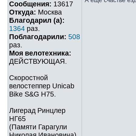
А ещё счастье езд
Сообщения:
13617
Откуда:
Москва
Благодарил (а):
1364
раз.
Поблагодарили:
508
раз.
Моя велотехника:
ДЕЙСТВУЮЩАЯ.
Скоростной
велостеппер Unicab
Bike S&G Н75.
Лигерад Ринцлер
НГ65
(Памяти Гарагули
Николая Ивановича).