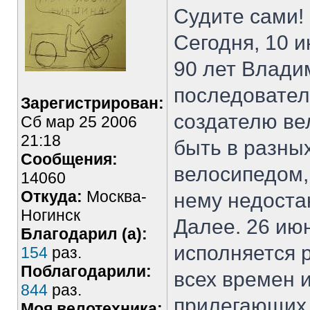
Судите сами!
Сегодня, 10 
90 лет Влади
последовател
Зарегистрирован:
создателю ве
Сб мар 25 2006
21:18
быть в разны
Сообщения:
велосипедом, 
14060
Откуда:
Москва-
нему недост
Ногинск
Далее. 26 июн
Благодарил (а):
исполняется 
154
раз.
Поблагодарили:
всех времен и
844
раз.
прилегающих 
Моя велотехника: