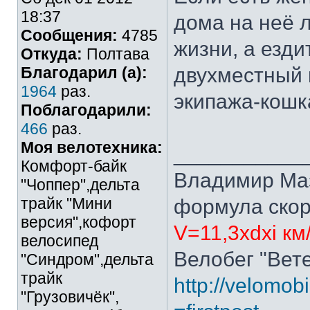
18:37
дома на неё л
Сообщения:
4785
жизни, а езди
Откуда:
Полтава
Благодарил (а):
двухместный 
1964
раз.
экипажа-кошк
Поблагодарили:
466
раз.
Моя велотехника:
___________
Комфорт-байк
Владимир Ма
"Чоппер",дельта
трайк "Мини
формула скор
версия",кофорт
V=11,3xdxi км
велосипед
Велобег "Вете
"Синдром",дельта
трайк
http://velomobi
"Грузовичёк",