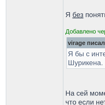
Я
без
понят
Добавлено че
virage писал
Я бы с ин
Шурикена.
На сей моме
что если не