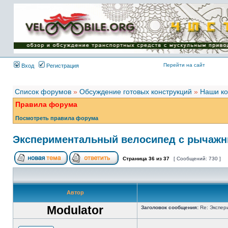
Имя пользователя:
Пароль:
{ LOG_ME_IN_SHORT
}
Перейти на сайт
Вход
Регистрация
Список форумов
»
Обсуждение готовых конструкций
»
Наши ко
Правила форума
Посмотреть правила форума
Экспериментальный велосипед с рычажн
Страница
36
из
37
[ Сообщений: 730 ]
Автор
Modulator
Заголовок сообщения:
Re: Экспер