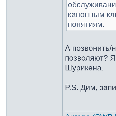
обслуживан
канонным кли
понятиям.
А позвонить/н
позволяют? Я
Шурикена.
P.S. Дим, зап
___________