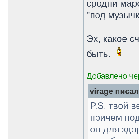
сродни марс
"под музычк
Эх, какое с
быть.
Добавлено чер
virage писал
P.S. твой 
причем по
он для здо