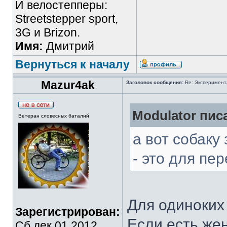
И велостепперы:
Streetstepper sport,
3G и Brizon.
Имя:
Дмитрий
Вернуться к началу
Mazur4ak
Заголовок сообщения:
Re: Эксперимент
Modulator писа
Ветеран словесных баталий
а вот собаку
- это для пе
Для одиноких 
Зарегистрирован:
Если есть жен
Сб дек 01 2012