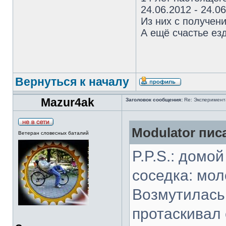
24.06.2012 - 24.0
Из них с получен
А ещё счастье езд
Вернуться к началу
Mazur4ak
Заголовок сообщения:
Re: Эксперимент
Modulator писа
Ветеран словесных баталий
P.P.S.: домо
соседка: мо
Возмутилась,
протаскивал 