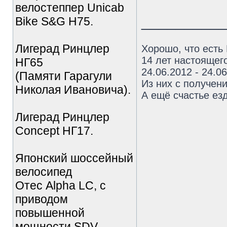
велостеппер Unicab
_________
Bike S&G Н75.
Лигерад Ринцлер
Хорошо, что есть
14 лет настоящего
НГ65
24.06.2012 - 24.0
(Памяти Гарагули
Из них с получен
Николая Ивановича).
А ещё счастье езд
Лигерад Ринцлер
Concept НГ17.
Японский шоссейный
велосипед
Отес Alpha LC, с
приводом
повышенной
мощности SDV