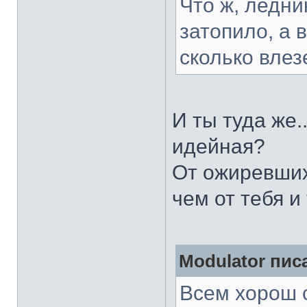
Что ж, ледни
затопило, а 
сколько влез
И ты туда же.
идейная?
От ожиревших
чем от тебя и
Modulator писа
Всем хорош с