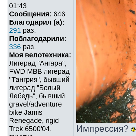
01:43
Сообщения:
646
Благодарил (а):
291
раз.
Поблагодарили:
336
раз.
Моя велотехника:
Лигерад "Ангара",
FWD MBB лигерад
"Тангрия", бывший
лигерад "Белый
Лебедь", бывший
gravel/adventure
bike Jamis
Renegade, rigid
Импрессия?
Trek 6500'04,