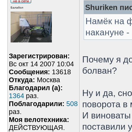
Shuriken пис
Балабол
Намёк на 
накануне - 
Зарегистрирован:
Почему я д
Вс окт 14 2007 10:04
болван?
Сообщения:
13618
Откуда:
Москва
Благодарил (а):
Ну и да, с
1364
раз.
поворота в
Поблагодарили:
508
раз.
И виноваты
Моя велотехника:
поставили у
ДЕЙСТВУЮЩАЯ.