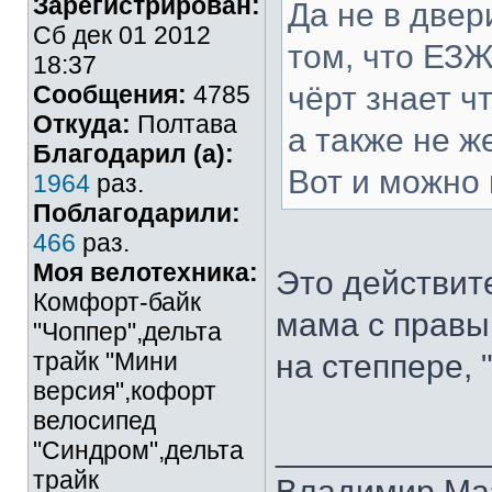
Зарегистрирован:
Да не в двер
Сб дек 01 2012
том, что ЕЗ
18:37
Сообщения:
4785
чёрт знает чт
Откуда:
Полтава
а также не ж
Благодарил (а):
Вот и можно 
1964
раз.
Поблагодарили:
466
раз.
Моя велотехника:
Это действит
Комфорт-байк
мама с правы
"Чоппер",дельта
трайк "Мини
на степпере, 
версия",кофорт
велосипед
___________
"Синдром",дельта
трайк
Владимир Ма