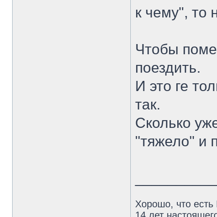
к чему", то
Чтобы помен
поездить.
И это ге то
так.
Сколько уж
"тяжело" и 
_________
Хорошо, что есть
14 лет настоящего