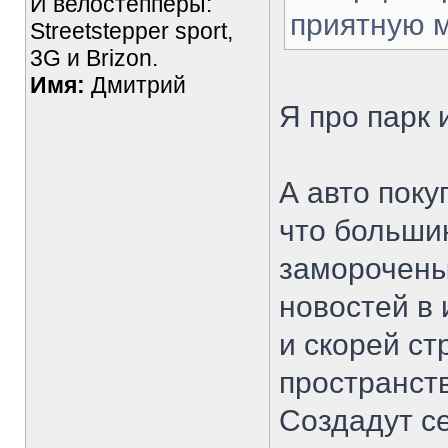
И велостепперы:
приятную м
Streetstepper sport,
3G и Brizon.
Имя:
Дмитрий
Я про парк 
А авто поку
что больши
заморочены
новостей в 
и скорей ст
пространств
Создадут с