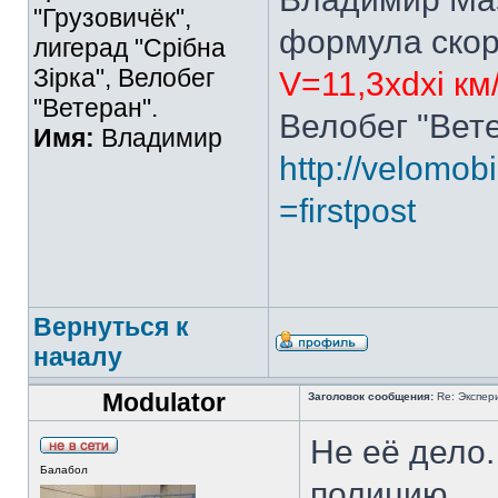
"Грузовичёк",
формула скор
лигерад "Срібна
Зірка", Велобег
V=11,3xdxi км
"Ветеран".
Велобег "Вете
Имя:
Владимир
http://velomobi
=firstpost
Вернуться к
началу
Modulator
Заголовок сообщения:
Re: Экспер
Не её дело.
Балабол
полицию.