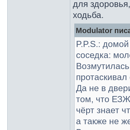
для здоровья,
ходьба.
Modulator писа
P.P.S.: домо
соседка: мо
Возмутилась,
протаскивал 
Да не в двер
том, что ЕЗ
чёрт знает чт
а также не ж