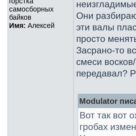
горстка
неизгладимые
самосборных
Они разбираю
байков
Имя:
Алексей
эти валы плас
просто менят
Засрано-то в
смеси восков
передавал? Ра
Modulator писа
Вот так вот 
гробах измен