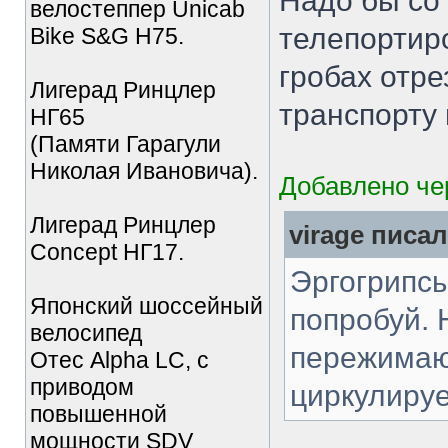
Надо бы со
велостеппер Unicab
телепортиро
Bike S&G Н75.
гробах отр
Лигерад Ринцлер
транспорту 
НГ65
(Памяти Гарагули
Николая Ивановича).
Добавлено чер
Лигерад Ринцлер
virage писал
Concept НГ17.
Эргогрипсы
Японский шоссейный
попробуй. 
велосипед
пережимаю
Отес Alpha LC, с
приводом
циркулируе
повышенной
мощности SDV