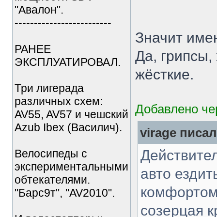
"Авалон".
-------------------------
Значит имен
РАНЕЕ
Да, грипсы,
ЭКСПЛУАТИРОВАЛ.
жёсткие.
Три лигерада
различных схем:
Добавлено чер
AV55, AV57 и чешский
Azub Ibex (Василич).
virage писал
Велосипеды с
Действител
экспериментальными
авто ездить
обтекателями.
комфортом 
"Барс9т", "AV2010".
созерцая кр