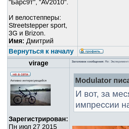
"Барс9т", "AV2010".
И велостепперы:
Streetstepper sport,
3G и Brizon.
Имя:
Дмитрий
Вернуться к началу
virage
Заголовок сообщения:
Re: Эксперимент
Modulator писа
Активно интересующийся
И вот, за ме
импрессии на
Зарегистрирован:
Пн июл 27 2015