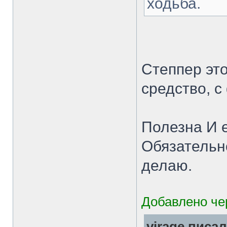
ходьба.
Степпер это
средство, с
Полезна И е
Обязательно
делаю.
Добавлено чер
virage писал