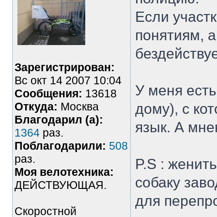
Если участк
понятиям, а
бездействуе
Зарегистрирован:
Вс окт 14 2007 10:04
У меня есть
Сообщения:
13618
Откуда:
Москва
дому), с ко
Благодарил (а):
язык. А мн
1364
раз.
Поблагодарили:
508
раз.
P.S : женит
Моя велотехника:
собаку заво
ДЕЙСТВУЮЩАЯ.
для перепр
Скоростной