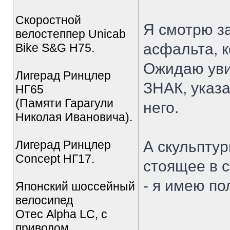
Скоростной
Я смотрю за
велостеппер Unicab
асфальта, 
Bike S&G Н75.
Ожидаю ув
Лигерад Ринцлер
ЗНАК, указа
НГ65
(Памяти Гарагули
него.
Николая Ивановича).
Лигерад Ринцлер
А скульпту
Concept НГ17.
стоящее в с
- я имею по
Японский шоссейный
велосипед
Отес Alpha LC, с
_________
приводом