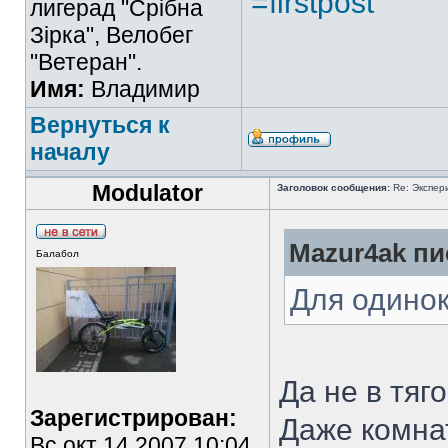
=firstpost
лигерад "Срібна
Зірка", Велобег
"Ветеран".
Имя:
Владимир
Вернуться к
началу
Modulator
Заголовок сообщения:
Re: Экспер
Mazur4ak пи
Балабол
Для одинок
Да не в тяг
Зарегистрирован:
Даже комна
Вс окт 14 2007 10:04