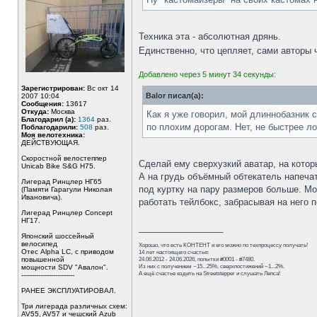
Техника эта - абсолютная дрянь.
Единственно, что цепляет, сами авторы
Добавлено через 5 минут 34 секунды:
Зарегистрирован:
Вс окт 14
Balor писал(а):
2007 10:04
Сообщения:
13617
Откуда:
Москва
Как я уже говорил, мой длиннобазник с
Благодарил (а):
1364
раз.
по плохим дорогам. Нет, не быстрее л
Поблагодарили:
508
раз.
Моя велотехника:
ДЕЙСТВУЮЩАЯ.
Скоростной велостеппер
Сделай ему сверхузкий аватар, на которы
Unicab Bike S&G Н75.
А на грудь объёмный обтекатель напеча
Лигерад Ринцлер НГ65
под куртку на пару размеров больше. Мо
(Памяти Гарагули Николая
Ивановича).
работать тейлбокс, забрасывая на него п
Лигерад Ринцлер Concept
НГ17.
_________________
Японский шоссейный
велосипед
Хорошо, что есть КОНТЕНТ и его можно по техпроцессу получать!
Отес Alpha LC, с приводом
14 лет настоящего счастья:
повышенной
24.06.2012 - 24.06.2026, попытки #0001 - #7480.
Из них с получением ~15...25%, сверхпостижений ~1...2%.
мощности SDV "Авалон".
А ещё счастье ездить на Streetstepper и слушать Лепса!
-------------------------
РАНЕЕ ЭКСПЛУАТИРОВАЛ.
Три лигерада различных схем:
AV55, AV57 и чешский Azub