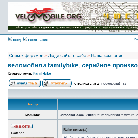
Имя пользователя:
Пароль:
{ LOG_ME_IN_SHORT
}
Пе
Вход
Регистрация
Список форумов
»
Люди сайта о себе
»
Наша компания
веломобили familybike, серийное произв
Куратор темы:
Familybike
Страница
2
из
2
[ Сообщений: 31 ]
Автор
Modulator
Заголовок сообщения:
Re: веломобили familybike,
Balor писал(а):
Балабол
Ну "кастомайзеры" на своих кастомах 