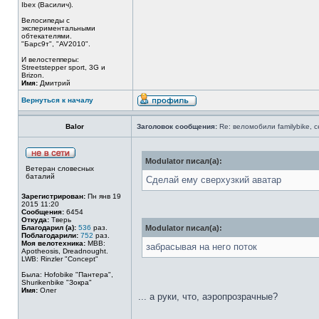
Ibex (Василич).
Велосипеды с
экспериментальными
обтекателями.
"Барс9т", "AV2010".
И велостепперы:
Streetstepper sport, 3G и
Brizon.
Имя:
Дмитрий
Вернуться к началу
Balor
Заголовок сообщения:
Re: веломобили familybike, 
Modulator писал(а):
Ветеран словесных
баталий
Сделай ему сверхузкий аватар
Зарегистрирован:
Пн янв 19
2015 11:20
Сообщения:
6454
Откуда:
Тверь
Благодарил (а):
536
раз.
Modulator писал(а):
Поблагодарили:
752
раз.
Моя велотехника:
MBB:
забрасывая на него поток
Apotheosis, Dreadnought.
LWB: Rinzler "Concept"
Была: Hofobike "Пантера",
Shurikenbike "Зокра"
Имя:
Олег
... а руки, что, аэропрозрачные?