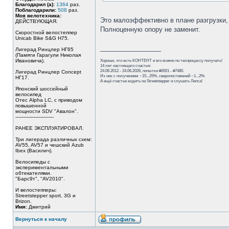
Благодарил (а):
1364
раз.
Поблагодарили:
508
раз.
Моя велотехника:
Это малоэффективно в плане разгрузки,
ДЕЙСТВУЮЩАЯ.
Полноценную опору не заменит.
Скоростной велостеппер
Unicab Bike S&G Н75.
_________________
Лигерад Ринцлер НГ65
(Памяти Гарагули Николая
Ивановича).
Хорошо, что есть КОНТЕНТ и его можно по техпроцессу получать!
14 лет настоящего счастья:
24.06.2012 - 24.06.2026, попытки #0001 - #7480.
Лигерад Ринцлер Concept
Из них с получением ~15...25%, сверхпостижений ~1...2%.
НГ17.
А ещё счастье ездить на Streetstepper и слушать Лепса!
Японский шоссейный
велосипед
Отес Alpha LC, с приводом
повышенной
мощности SDV "Авалон".
-------------------------
РАНЕЕ ЭКСПЛУАТИРОВАЛ.
Три лигерада различных схем:
AV55, AV57 и чешский Azub
Ibex (Василич).
Велосипеды с
экспериментальными
обтекателями.
"Барс9т", "AV2010".
И велостепперы:
Streetstepper sport, 3G и
Brizon.
Имя:
Дмитрий
Вернуться к началу