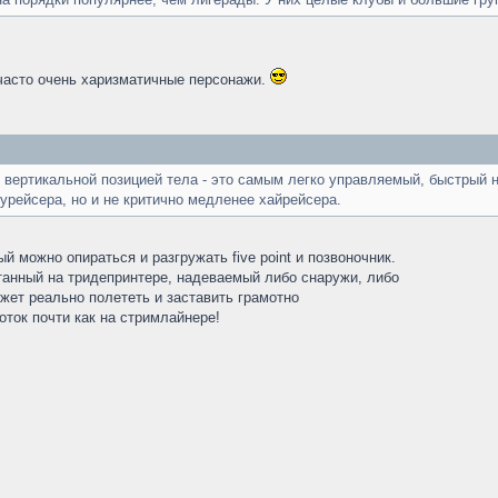
 часто очень харизматичные персонажи.
 вертикальной позицией тела - это самым легко управляемый, быстрый на
оурейсера, но и не критично медленее хайрейсера.
й можно опираться и разгружать five point и позвоночник.
танный на тридепринтере, надеваемый либо снаружи, либо
жет реально полететь и заставить грамотно
оток почти как на стримлайнере!