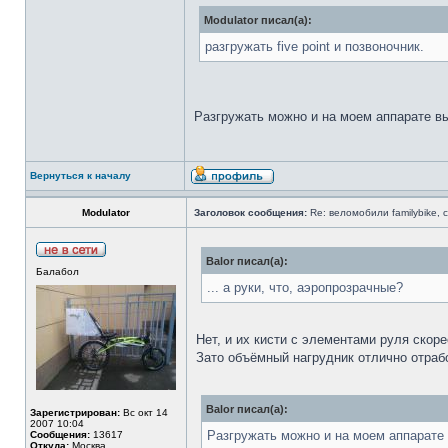
Modulator писал(а):
разгружать five point и позвоночник.
Разгружать можно и на моем аппарате вы
Вернуться к началу
Modulator
Заголовок сообщения:
Re: веломобили familybike,
Balor писал(а):
Балабол
... а руки, что, аэропрозрачные?
Нет, и их кисти с элементами руля скоре
Зато объёмный нагрудник отлично отраб
Balor писал(а):
Зарегистрирован:
Вс окт 14
2007 10:04
Разгружать можно и на моем аппарате 
Сообщения:
13617
Откуда:
Москва