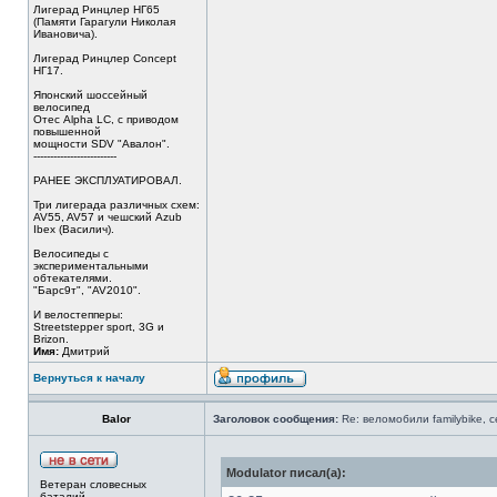
Лигерад Ринцлер НГ65
(Памяти Гарагули Николая
Ивановича).
Лигерад Ринцлер Concept
НГ17.
Японский шоссейный
велосипед
Отес Alpha LC, с приводом
повышенной
мощности SDV "Авалон".
-------------------------
РАНЕЕ ЭКСПЛУАТИРОВАЛ.
Три лигерада различных схем:
AV55, AV57 и чешский Azub
Ibex (Василич).
Велосипеды с
экспериментальными
обтекателями.
"Барс9т", "AV2010".
И велостепперы:
Streetstepper sport, 3G и
Brizon.
Имя:
Дмитрий
Вернуться к началу
Balor
Заголовок сообщения:
Re: веломобили familybike, 
Modulator писал(а):
Ветеран словесных
баталий