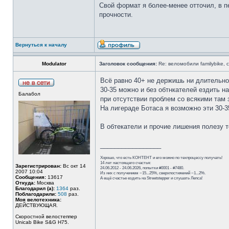
Свой формат я более-менее отточил, в 
прочности.
Вернуться к началу
Modulator
Заголовок сообщения:
Re: веломобили familybike,
Всё равно 40+ не держишь ни длительно,
30-35 можно и без обтнкателей ездить н
Балабол
при отсутствии проблем со всякими там 
На лигераде Ботаса я возможно эти 30-3
В обтекатели и прочие лишения полезу т
_________________
Хорошо, что есть КОНТЕНТ и его можно по техпроцессу получать!
14 лет настоящего счастья:
Зарегистрирован:
Вс окт 14
24.06.2012 - 24.06.2026, попытки #0001 - #7480.
2007 10:04
Из них с получением ~15...25%, сверхпостижений ~1...2%.
Сообщения:
13617
А ещё счастье ездить на Streetstepper и слушать Лепса!
Откуда:
Москва
Благодарил (а):
1364
раз.
Поблагодарили:
508
раз.
Моя велотехника:
ДЕЙСТВУЮЩАЯ.
Скоростной велостеппер
Unicab Bike S&G Н75.