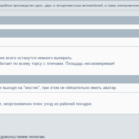
серийное производство одно-, двух- и четырехместных веломобилей, а также электровело
рее всего останутся немного выпирать.
ботает по всему торсу с плечами. Площадь несоизмеримая!
 выходя на "мостик", при этом не обязательно иметь аватар.
, неэргономично плюс уход из рабочей посадки.
 удовольствием почитаю.