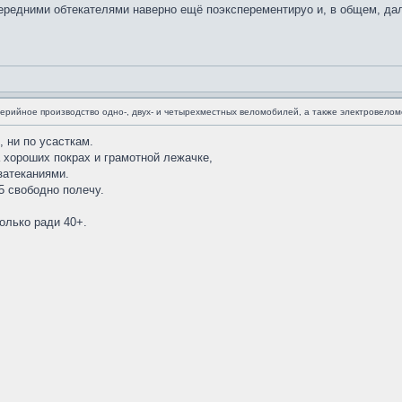
передними обтекателями наверно ещё поэксперементируо и, в общем, да
 серийное производство одно-, двух- и четырехместных веломобилей, а также электровело
 ни по усасткам.
а хороших покрах и грамотной лежачке,
затеканиями.
5 свободно полечу.
олько ради 40+.