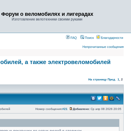
Форум о веломобилях и лигерадах
Изготовление велотехники своими руками
FAQ
Поиск
Благодарности
Непрочитанные сообщения
мобилей, а также электровеломобилей
На страницу
Пред.
1
,
2
мобилей
Номер сообщения:
#21
Добавлено:
Ср апр 08 2026 20:05
пповые покатушки до сотни людей в столицах.