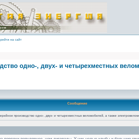
рейти на сайт
одство одно-, двух- и четырехместных вело
Сообщение
 серийное производство одно-, двух- и четырехместных веломобилей, а также электровело
на порядки популярнее, чем лигерады. У них целые клубы и большие гру