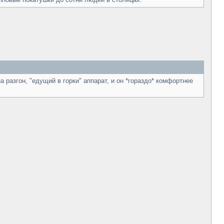
 разгон, "едущий в горки" аппарат, и он *гораздо* комфортнее