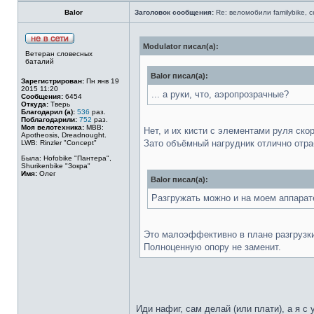
Balor
Заголовок сообщения:
Re: веломобили familybike, 
Modulator писал(а):
Ветеран словесных
баталий
Balor писал(а):
Зарегистрирован:
Пн янв 19
2015 11:20
... а руки, что, аэропрозрачные?
Сообщения:
6454
Откуда:
Тверь
Благодарил (а):
536
раз.
Поблагодарили:
752
раз.
Моя велотехника:
MBB:
Нет, и их кисти с элементами руля ско
Apotheosis, Dreadnought.
Зато объёмный нагрудник отлично отра
LWB: Rinzler "Concept"
Была: Hofobike "Пантера",
Shurikenbike "Зокра"
Имя:
Олег
Balor писал(а):
Разгружать можно и на моем аппарате
Это малоэффективно в плане разгрузки
Полноценную опору не заменит.
Иди нафиг, сам делай (или плати), а я с