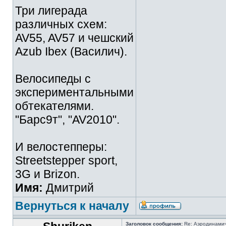
Три лигерада
различных схем:
AV55, AV57 и чешский
Azub Ibex (Василич).
Велосипеды с
экспериментальными
обтекателями.
"Барс9т", "AV2010".
И велостепперы:
Streetstepper sport,
3G и Brizon.
Имя:
Дмитрий
Вернуться к началу
Заголовок сообщения:
Re: Аэродинамич