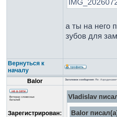
IMG_2026072
а ты на него 
зубов для за
Вернуться к
началу
Balor
Заголовок сообщения:
Re: Аэродинамич
Vladislav писал
Ветеран словесных
баталий
Balor писал(а
Зарегистрирован: