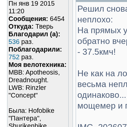
Пн янв 19 2015
Решил снова
11:20
неплохо:
Сообщения:
6454
Откуда:
Тверь
На прямых у
Благодарил (а):
обратно вче
536
раз.
Поблагодарили:
- 37.5кмч!
752
раз.
Моя велотехника:
MBB: Apotheosis,
Не как на ло
Dreadnought.
весьма непл
LWB: Rinzler
одинаково..
"Concept"
мощемер и п
Была: Hofobike
"Пантера",
Shurikenbike