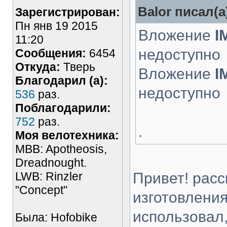
Balor писал(а
Зарегистрирован:
Пн янв 19 2015
Вложение
I
11:20
недоступно
Сообщения:
6454
Откуда:
Тверь
Вложение
I
Благодарил (а):
недоступно
536
раз.
Поблагодарили:
752
раз.
.
Моя велотехника:
MBB: Apotheosis,
Dreadnought.
LWB: Rinzler
Привет! рас
"Concept"
изготовления
использовал,
Была: Hofobike