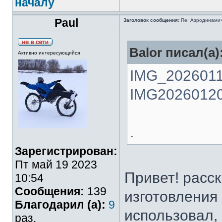
началу
Paul
Заголовок сообщения:
Re: Аэродинамич
Balor писал(а)
Активно интересующийся
IMG_2026011
IMG20260120
.
Зарегистрирован:
Пт май 19 2023
Привет! расс
10:54
Сообщения:
139
изготовления 
Благодарил (а):
9
использовал,
раз.