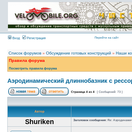
Имя пользователя:
Пароль:
{ LOG_ME_IN_SHORT
}
Перейти на сайт
Вход
Регистрация
Список форумов
»
Обсуждение готовых конструкций
»
Наши ко
Правила форума
Посмотреть правила форума
Аэродинамический длиннобазник с рессо
Страница
4
из
4
[ Сообщений: 73 ]
Автор
Shuriken
Заголовок сообщения:
Re: Аэродинамич