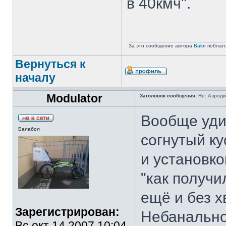
в 40кмч".
За это сообщение автора
Balor
поблаг
Вернуться к
началу
Modulator
Заголовок сообщения:
Re: Аэроди
Вообще удив
Балабол
согнутый к
и установко
"как получи
ещё и без х
Зарегистрирован:
Небанально 
Вс окт 14 2007 10:04