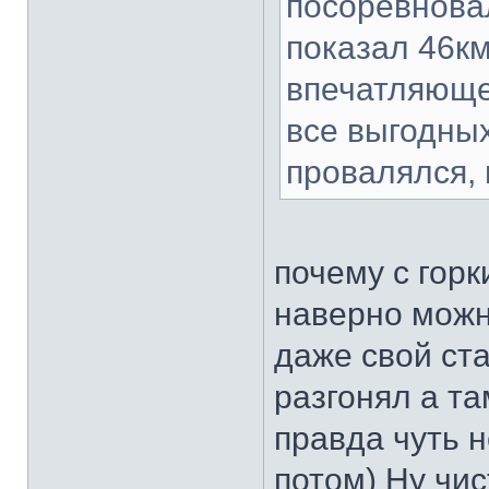
посоревновал
показал 46кмч
впечатляюще
все выгодны
провалялся,
почему с горк
наверно можн
даже свой ст
разгонял а т
правда чуть 
потом) Ну чис