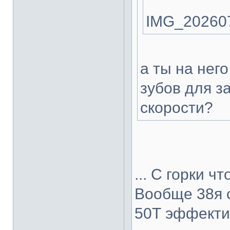
IMG_202607
а ты на нег
зубов для 
скорости?
... С горки ч
Вообще 38я 
50Т эффекти