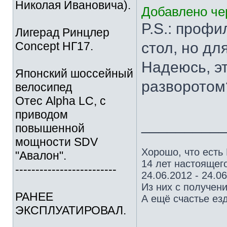
Николая Ивановича).
Добавлено чер
P.S.: профи
Лигерад Ринцлер
Concept НГ17.
стол, но дл
Надеюсь, э
Японский шоссейный
разворото
велосипед
Отес Alpha LC, с
приводом
_________
повышенной
мощности SDV
Хорошо, что есть
"Авалон".
14 лет настоящего
-------------------------
24.06.2012 - 24.0
Из них с получен
РАНЕЕ
А ещё счастье езд
ЭКСПЛУАТИРОВАЛ.