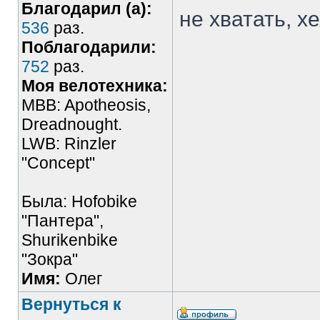
Благодарил (а):
не хватать, хе
536
раз.
Поблагодарили:
752
раз.
Моя велотехника:
MBB: Apotheosis,
Dreadnought.
LWB: Rinzler
"Concept"
Была: Hofobike
"Пантера",
Shurikenbike
"Зокра"
Имя:
Олег
Вернуться к