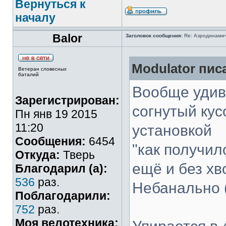
Вернуться к
началу
Balor
Заголовок сообщения:
Re: Аэродинамич
Modulator писа
Ветеран словесных
баталий
Вообще удиви
Зарегистрирован:
согнутый кус
Пн янв 19 2015
11:20
установкой
Сообщения:
6454
"как получил
Откуда:
Тверь
ещё и без хв
Благодарил (а):
536
раз.
Небанально (
Поблагодарили:
752
раз.
Моя велотехника: