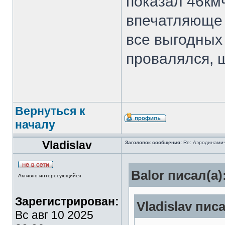
показал 46кмч
впечатляюще 
все выгодны
провалялся, 
Вернуться к
началу
Vladislav
Заголовок сообщения:
Re: Аэродинамич
Balor писал(а)
Активно интересующийся
Зарегистрирован:
Vladislav писа
Вс авг 10 2025