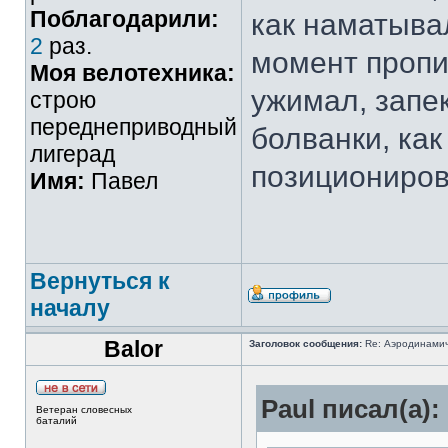
Поблагодарили:
как наматывал
2
раз.
момент пропи
Моя велотехника:
ужимал, запе
строю
переднеприводный
болванки, как
лигерад
позициониров
Имя:
Павел
Вернуться к
началу
Balor
Заголовок сообщения:
Re: Аэродинамич
Paul писал(а):
Ветеран словесных
баталий