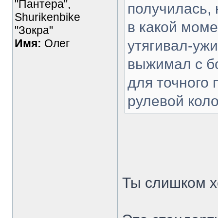
"Пантера",
получилась, 
Shurikenbike
в какой моме
"Зокра"
Имя:
Олег
утягивал-ужи
выжимал с бо
для точного
рулевой кол
Ты слишком х