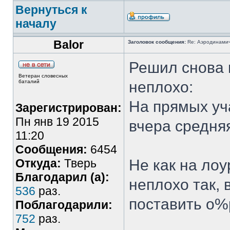
Вернуться к
началу
Balor
Заголовок сообщения:
Re: Аэродинамич
Решил снова 
Ветеран словесных
баталий
неплохо:
На прямых уч
Зарегистрирован:
Пн янв 19 2015
вчера средняя
11:20
Сообщения:
6454
Откуда:
Тверь
Не как на лоу
Благодарил (а):
неплохо так, 
536
раз.
поставить о%
Поблагодарили:
752
раз.