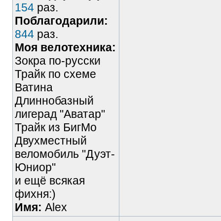
154
раз.
Поблагодарили:
844
раз.
Моя велотехника:
Зокра по-русски
Трайк по схеме
Ватина
Длиннобазный
лигерад "Аватар"
Трайк из БигМо
Двухместный
веломобиль "Дуэт-
Юниор"
и ещё всякая
фихня:)
Имя:
Alex