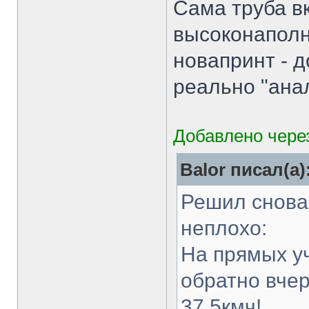
Сама труба в
высоконаполн
новапринт - д
реально "анал
Добавлено через
Balor писал(а)
Решил снова 
неплохо:
На прямых уч
обратно вчер
37.5кмч!