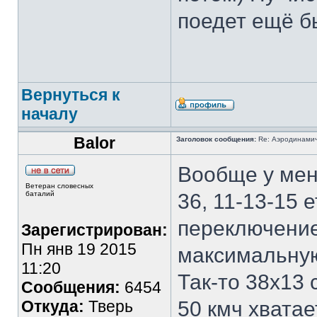
поедет ещё б
Вернуться к
началу
Balor
Заголовок сообщения:
Re: Аэродинамич
Вообще у меня
Ветеран словесных
баталий
36, 11-13-15 е
переключение
Зарегистрирован:
Пн янв 19 2015
максимальную
11:20
Так-то 38х13 
Сообщения:
6454
Откуда:
Тверь
50 кмч хватае