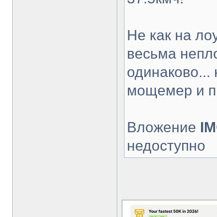
Не как на ло
весьма непло
одинаково...
мощемер и п
Вложение
IM
недоступно