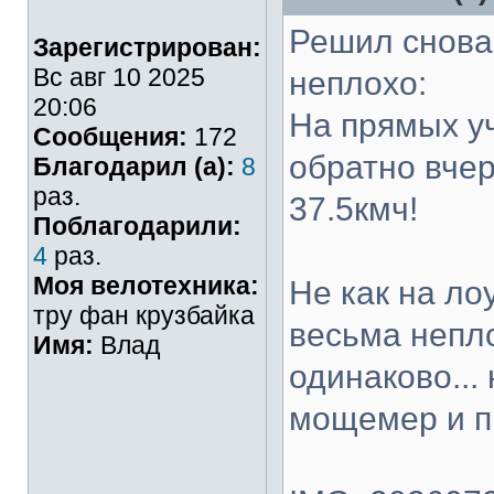
Решил снова 
Зарегистрирован:
Вс авг 10 2025
неплохо:
20:06
На прямых уч
Сообщения:
172
обратно вчер
Благодарил (а):
8
раз.
37.5кмч!
Поблагодарили:
4
раз.
Моя велотехника:
Не как на ло
тру фан крузбайка
весьма непло
Имя:
Влад
одинаково...
мощемер и п