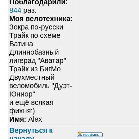
Поблагодарили:
844
раз.
Моя велотехника:
Зокра по-русски
Трайк по схеме
Ватина
Длиннобазный
лигерад "Аватар"
Трайк из БигМо
Двухместный
веломобиль "Дуэт-
Юниор"
и ещё всякая
фихня:)
Имя:
Alex
Вернуться к
началу