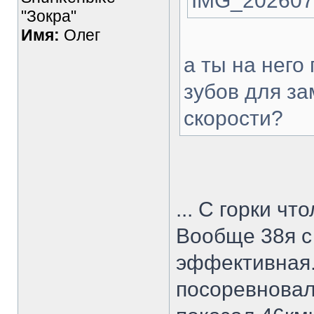
IMG_202607
"Зокра"
Имя:
Олег
а ты на него
зубов для з
скорости?
... С горки чт
Вообще 38я с
эффективная.
посоревновал