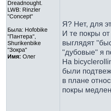
Dreadnought.
LWB: Rinzler
"Concept"
Я? Нет, для э
Была: Hofobike
И те покры о
"Пантера",
выглядят "быс
Shurikenbike
"Зокра"
"дубовые" я п
Имя:
Олег
На bicycleroll
были подтвеж
в плане отно
покры медлен