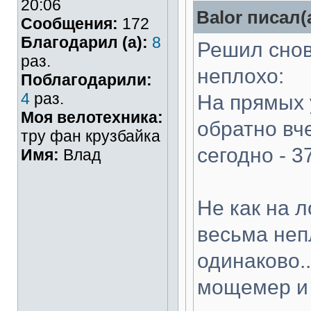
20:06
Balor писал(
Сообщения:
172
Благодарил (а):
8
Решил снов
раз.
неплохо:
Поблагодарили:
4
раз.
На прямых 
Моя велотехника:
обратно вч
тру фан крузбайка
сегодно - 3
Имя:
Влад
Не как на л
весьма неп
одинаково.
мощемер и 