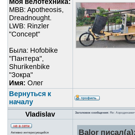
Моя велотехника:
MBB: Apotheosis,
Dreadnought.
LWB: Rinzler
"Concept"
Была: Hofobike
"Пантера",
Shurikenbike
"Зокра"
Имя:
Олег
Вернуться к
началу
Vladislav
Заголовок сообщения:
Re: Аэродинамич
Balor писал(а)
Активно интересующийся