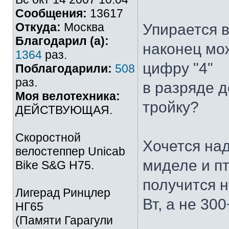
Сообщения:
13617
Откуда:
Москва
Упирается в
Благодарил (а):
наконец мо
1364
раз.
цифру "4"
Поблагодарили:
508
раз.
в разряде д
Моя велотехника:
тройку?
ДЕЙСТВУЮЩАЯ.
Скоростной
Хочется над
велостеппер Unicab
миделе и пт
Bike S&G Н75.
получится 
Лигерад Ринцлер
Вт, а не 300
НГ65
(Памяти Гарагули