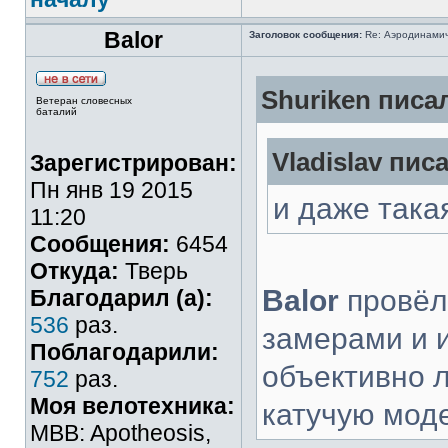
Balor
Заголовок сообщения:
Re: Аэродинамич
Shuriken писал
Ветеран словесных
баталий
Vladislav писа
Зарегистрирован:
Пн янв 19 2015
и даже така
11:20
Сообщения:
6454
Откуда:
Тверь
Balor
провёл
Благодарил (а):
536
раз.
замерами и 
Поблагодарили:
объективно л
752
раз.
Моя велотехника:
катучую моде
MBB: Apotheosis,