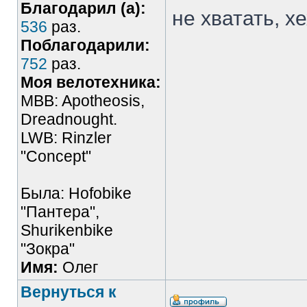
Благодарил (а):
не хватать, хе
536
раз.
Поблагодарили:
752
раз.
Моя велотехника:
MBB: Apotheosis,
Dreadnought.
LWB: Rinzler
"Concept"
Была: Hofobike
"Пантера",
Shurikenbike
"Зокра"
Имя:
Олег
Вернуться к