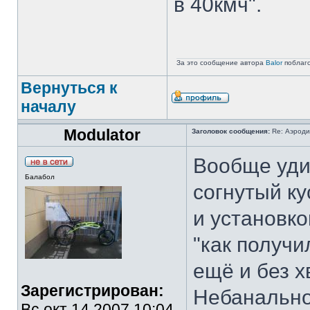
в 40кмч".
За это сообщение автора
Balor
поблаг
Вернуться к
началу
Modulator
Заголовок сообщения:
Re: Аэроди
Вообще удив
Балабол
согнутый к
и установко
"как получи
ещё и без х
Зарегистрирован:
Небанально 
Вс окт 14 2007 10:04