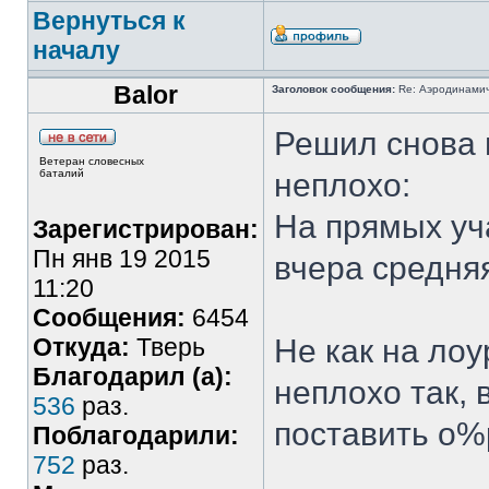
Вернуться к
началу
Balor
Заголовок сообщения:
Re: Аэродинамич
Решил снова 
Ветеран словесных
баталий
неплохо:
На прямых уч
Зарегистрирован:
Пн янв 19 2015
вчера средняя
11:20
Сообщения:
6454
Откуда:
Тверь
Не как на лоу
Благодарил (а):
неплохо так, 
536
раз.
поставить о%
Поблагодарили:
752
раз.