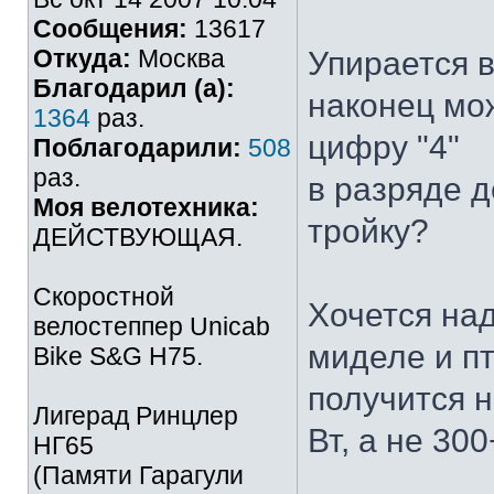
Сообщения:
13617
Откуда:
Москва
Упирается в
Благодарил (а):
наконец мо
1364
раз.
цифру "4"
Поблагодарили:
508
раз.
в разряде д
Моя велотехника:
тройку?
ДЕЙСТВУЮЩАЯ.
Скоростной
Хочется над
велостеппер Unicab
миделе и пт
Bike S&G Н75.
получится 
Лигерад Ринцлер
Вт, а не 300
НГ65
(Памяти Гарагули