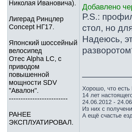
Николая Ивановича).
Добавлено чер
P.S.: профи
Лигерад Ринцлер
Concept НГ17.
стол, но дл
Надеюсь, э
Японский шоссейный
разворото
велосипед
Отес Alpha LC, с
приводом
_________
повышенной
мощности SDV
Хорошо, что есть
"Авалон".
14 лет настоящего
-------------------------
24.06.2012 - 24.0
Из них с получен
РАНЕЕ
А ещё счастье езд
ЭКСПЛУАТИРОВАЛ.