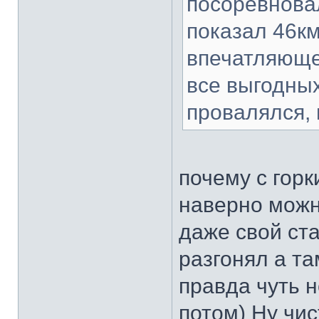
посоревновал
показал 46кмч
впечатляюще
все выгодны
провалялся,
почему с горк
наверно можн
даже свой ст
разгонял а т
правда чуть 
потом) Ну чис