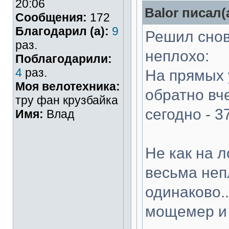
20:06
Balor писал(
Сообщения:
172
Благодарил (а):
9
Решил снов
раз.
неплохо:
Поблагодарили:
4
раз.
На прямых 
Моя велотехника:
обратно вч
тру фан крузбайка
сегодно - 3
Имя:
Влад
Не как на л
весьма неп
одинаково.
мощемер и 