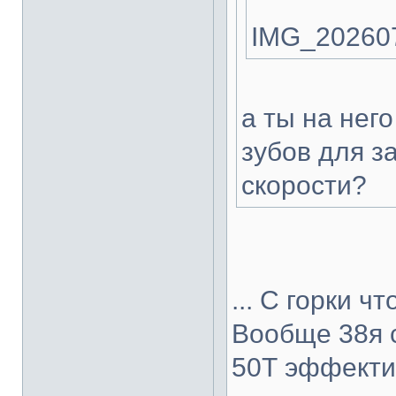
IMG_202607
а ты на нег
зубов для 
скорости?
... С горки ч
Вообще 38я 
50Т эффекти