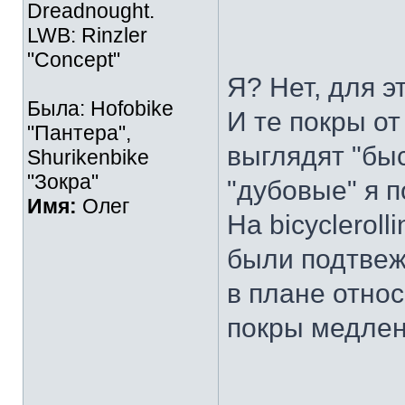
Dreadnought.
LWB: Rinzler
"Concept"
Я? Нет, для э
Была: Hofobike
И те покры о
"Пантера",
выглядят "быс
Shurikenbike
"Зокра"
"дубовые" я п
Имя:
Олег
На bicycleroll
были подтвеж
в плане отно
покры медлен