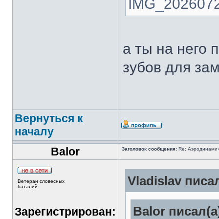
IMG_2026072
а ты на него 
зубов для за
Вернуться к
началу
Balor
Заголовок сообщения:
Re: Аэродинамич
Vladislav писал
Ветеран словесных
баталий
Balor писал(а
Зарегистрирован: