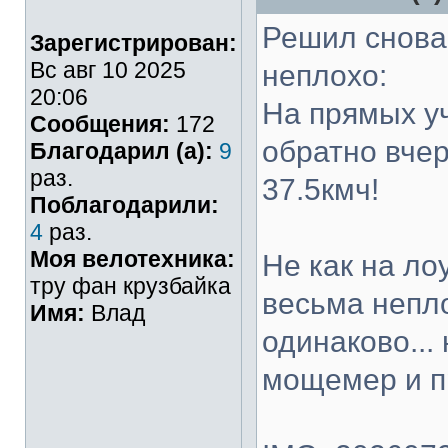
Решил снова 
Зарегистрирован:
Вс авг 10 2025
неплохо:
20:06
На прямых уч
Сообщения:
172
обратно вчер
Благодарил (а):
9
раз.
37.5кмч!
Поблагодарили:
4
раз.
Моя велотехника:
Не как на ло
тру фан крузбайка
весьма непло
Имя:
Влад
одинаково...
мощемер и п