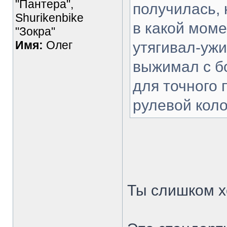
"Пантера",
получилась, 
Shurikenbike
в какой моме
"Зокра"
Имя:
Олег
утягивал-ужи
выжимал с бо
для точного
рулевой кол
Ты слишком х