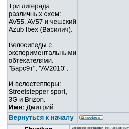
Три лигерада
различных схем:
AV55, AV57 и чешский
Azub Ibex (Василич).
Велосипеды с
экспериментальными
обтекателями.
"Барс9т", "AV2010".
И велостепперы:
Streetstepper sport,
3G и Brizon.
Имя:
Дмитрий
Вернуться к началу
Заголовок сообщения:
Re: Аэродинамич