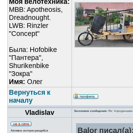
Моя велотехника:
MBB: Apotheosis,
Dreadnought.
LWB: Rinzler
"Concept"
Была: Hofobike
"Пантера",
Shurikenbike
"Зокра"
Имя:
Олег
Вернуться к
началу
Vladislav
Заголовок сообщения:
Re: Аэродинамич
Balor писал(а)
Активно интересующийся