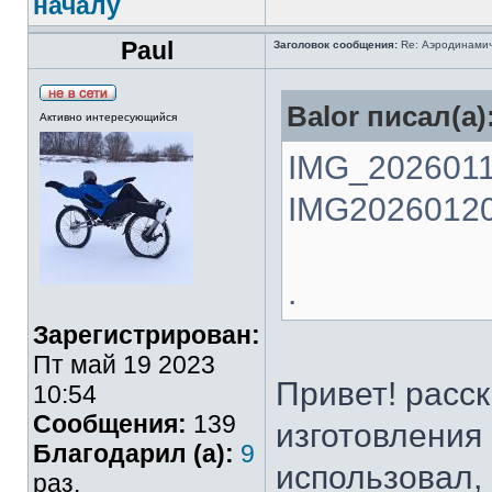
началу
Paul
Заголовок сообщения:
Re: Аэродинамич
Balor писал(а)
Активно интересующийся
IMG_2026011
IMG20260120
.
Зарегистрирован:
Пт май 19 2023
Привет! расс
10:54
Сообщения:
139
изготовления 
Благодарил (а):
9
использовал,
раз.