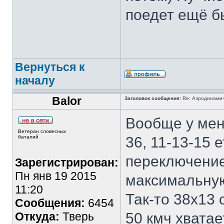
поедет ещё б
Вернуться к
началу
Balor
Заголовок сообщения:
Re: Аэродинамич
Вообще у меня
Ветеран словесных
баталий
36, 11-13-15 е
переключение
Зарегистрирован:
Пн янв 19 2015
максимальную
11:20
Так-то 38х13 
Сообщения:
6454
Откуда:
Тверь
50 кмч хватае