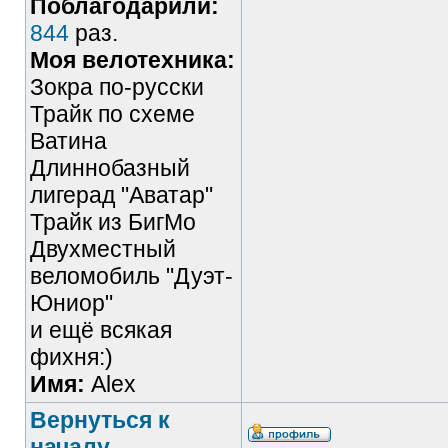
Поблагодарили:
844
раз.
Моя велотехника:
Зокра по-русски
Трайк по схеме
Ватина
Длиннобазный
лигерад "Аватар"
Трайк из БигМо
Двухместный
веломобиль "Дуэт-
Юниор"
и ещё всякая
фихня:)
Имя:
Alex
Вернуться к
началу