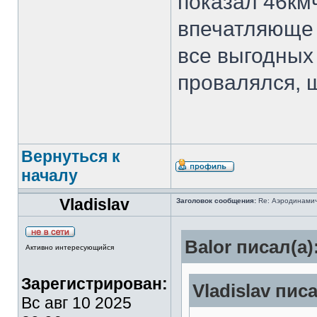
показал 46кмч
впечатляюще 
все выгодны
провалялся, 
Вернуться к
началу
Vladislav
Заголовок сообщения:
Re: Аэродинамич
Balor писал(а)
Активно интересующийся
Зарегистрирован:
Vladislav писа
Вс авг 10 2025