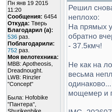
Пн янв 19 2015
Решил снова
11:20
неплохо:
Сообщения:
6454
Откуда:
Тверь
На прямых у
Благодарил (а):
обратно вче
536
раз.
Поблагодарили:
- 37.5кмч!
752
раз.
Моя велотехника:
MBB: Apotheosis,
Не как на ло
Dreadnought.
весьма непл
LWB: Rinzler
одинаково..
"Concept"
мощемер и п
Была: Hofobike
"Пантера",
Shurikenbike