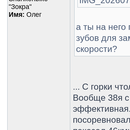
IMG_202607
"Зокра"
Имя:
Олег
а ты на него
зубов для з
скорости?
... С горки чт
Вообще 38я с
эффективная.
посоревновал