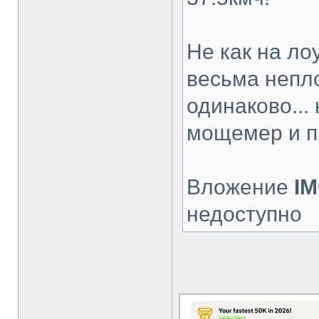
Не как на ло
весьма непло
одинаково...
мощемер и п
Вложение
IM
недоступно