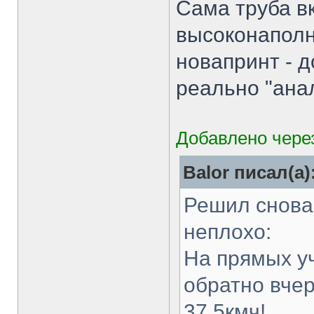
Сама труба в
высоконаполн
новапринт - д
реально "анал
Добавлено через
Balor писал(а)
Решил снова 
неплохо:
На прямых уч
обратно вчер
37.5кмч!