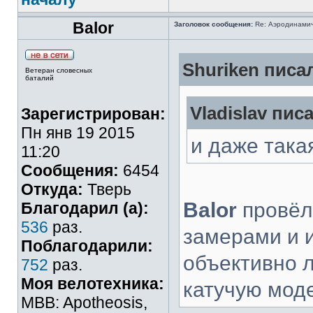
Balor
Заголовок сообщения:
Re: Аэродинамич
Shuriken писал
Ветеран словесных
баталий
Vladislav писа
Зарегистрирован:
Пн янв 19 2015
и даже така
11:20
Сообщения:
6454
Откуда:
Тверь
Balor
провёл
Благодарил (а):
536
раз.
замерами и 
Поблагодарили:
объективно л
752
раз.
Моя велотехника:
катучую моде
MBB: Apotheosis,