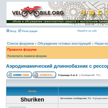
Имя пользователя:
Пароль:
{ LOG_ME_IN_SHORT
}
Перейти на сайт
Вход
Регистрация
Список форумов
»
Обсуждение готовых конструкций
»
Наши ко
Правила форума
Посмотреть правила форума
Аэродинамический длиннобазник с рессо
Страница
4
из
4
[ Сообщений: 73 ]
Автор
Shuriken
Заголовок сообщения:
Re: Аэродинамич