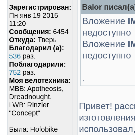
Balor писал(а
Зарегистрирован:
Пн янв 19 2015
Вложение
I
11:20
недоступно
Сообщения:
6454
Откуда:
Тверь
Вложение
I
Благодарил (а):
недоступно
536
раз.
Поблагодарили:
752
раз.
.
Моя велотехника:
MBB: Apotheosis,
Dreadnought.
LWB: Rinzler
Привет! рас
"Concept"
изготовления
использовал,
Была: Hofobike