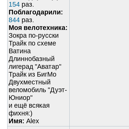
154
раз.
Поблагодарили:
844
раз.
Моя велотехника:
Зокра по-русски
Трайк по схеме
Ватина
Длиннобазный
лигерад "Аватар"
Трайк из БигМо
Двухместный
веломобиль "Дуэт-
Юниор"
и ещё всякая
фихня:)
Имя:
Alex