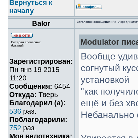
Вернуться к
началу
Balor
Заголовок сообщения:
Re: Аэродинамич
Modulator писа
Ветеран словесных
баталий
Вообще удиви
Зарегистрирован:
согнутый кус
Пн янв 19 2015
11:20
установкой
Сообщения:
6454
"как получил
Откуда:
Тверь
ещё и без хв
Благодарил (а):
536
раз.
Небанально (
Поблагодарили:
752
раз.
Моя велотехника: