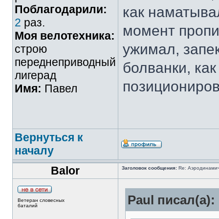
Поблагодарили:
как наматывал
2
раз.
момент пропи
Моя велотехника:
ужимал, запе
строю
переднеприводный
болванки, как
лигерад
позициониров
Имя:
Павел
Вернуться к
началу
Balor
Заголовок сообщения:
Re: Аэродинамич
Paul писал(а):
Ветеран словесных
баталий