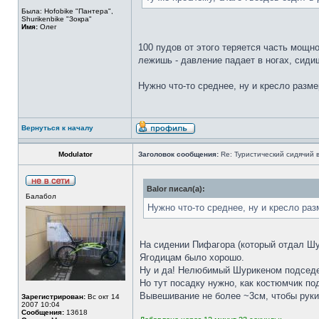
Была: Hofobike "Пантера",
Shurikenbike "Зокра"
Имя:
Олег
100 пудов от этого теряется часть мощно
лежишь - давление падает в ногах, сидиш
Нужно что-то среднее, ну и кресло разм
Вернуться к началу
Modulator
Заголовок сообщения:
Re: Туристический сидячий 
Balor писал(а):
Балабол
Нужно что-то среднее, ну и кресло ра
На сидении Пифагора (который отдал Шу
Ягодицам было хорошо.
Ну и да! Нелюбимый Шурикеном подседе
Но тут посадку нужно, как костюмчик по
Вывешивание не более ~3см, чтобы руки 
Зарегистрирован:
Вс окт 14
2007 10:04
Сообщения:
13618