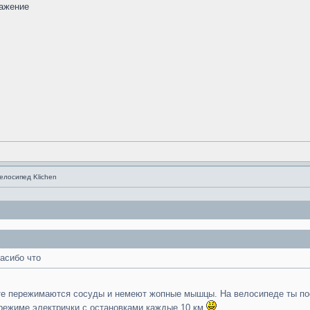
елосипед Klichen
асибо что
е пережимаются сосуды и немеют жопные мышцы. На велосипеде ты посто
в режиме электрички с остановками каждые 10 км