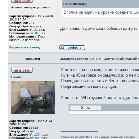
Balor писал(а):
Активно интересующийся
Вполне он едет, на уровне среднего ш
Зарегистрирован:
Вс июл 04
2010 14:54
Сообщения:
787
Откуда:
Красногорск
Да я знаю, я даже сам пробовал катнуть.
Благодарил (а):
31
раз.
Поблагодарили:
87
раз.
Моя велотехника:
Пока
ничего не построил
Вернуться к началу
Modulator
Заголовок сообщения:
Re: Туристический сидячий 
А што шш он при мне, сколько раз пере
Ну и на 45км гонке он замучился, о чём 
Балабол
Приходилось вставать и бегать периодич
Неэргономичная конструкция.
А вот его LWB грузовой велик с удалёнко
Зарегистрирован:
Вс окт 14
2007 10:04
Сообщения:
13618
_________________
Откуда:
Москва
Благодарил (а):
1364
раз.
Хорошо, что есть КОНТЕНТ и его можно по техпроцессу получать!
Поблагодарили:
508
раз.