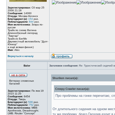
Зарегистрирован:
Сб мар 25
2006 21:18
Сообщения:
14060
Откуда:
Москва-Ногинск
Благодарил (а):
154
раз.
Поблагодарили:
844
раз.
Моя велотехника:
Зокра по-
русски
Трайк по схеме Ватина
Длиннобазный лигерад
"Аватар"
Трайк из БигМо
Двухместный веломобиль "Дуэт-
Юниор"
и ещё всякая фихня:)
Имя:
Alex
Вернуться к началу
Balor
Заголовок сообщения:
Re: Туристический сидячий в
Shuriken писал(а):
Ветеран словесных
баталий
Creepy Crawler писал(а):
Зарегистрирован:
Пн янв 19
2015 11:20
Про проблемы на гонке перечитаю, сп
Сообщения:
6454
Откуда:
Тверь
Благодарил (а):
536
раз.
Поблагодарили:
752
раз.
Моя велотехника:
MBB:
От длительного сидения на одном мест
Apotheosis, Dreadnought.
LWB: Rinzler "Concept"
ту же проблему, благо Гвоздев ездит 