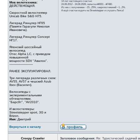
14 лет настоящего счастья:
Моя велотехника:
24.06.2012 - 24.06.2026, попытки #0001 - #7480.
ДЕЙСТВУЮЩАЯ.
Из них с получением ~15...25%, сверхпостижений ~1...2%.
А ещё счастье ездить на Streetstepper и слушать Лепса!
Скоростной велостеппер
Unicab Bike S&G Н75.
Лигерад Ринцлер НГ65
(Памяти Гарагули Николая
Ивановича).
Лигерад Ринцлер Concept
НГ17.
Японский шоссейный
велосипед
Отес Alpha LC, с приводом
повышенной
мощности SDV "Авалон".
-------------------------
РАНЕЕ ЭКСПЛУАТИРОВАЛ.
Три лигерада различных схем:
AV55, AV57 и чешский Azub
Ibex (Василич).
Велосипеды с
экспериментальными
обтекателями.
"Барс9т", "AV2010".
И велостепперы:
Streetstepper sport, 3G и
Brizon.
Имя:
Дмитрий
Вернуться к началу
Creepy Crawler
Заголовок сообщения:
Re: Туристический сидячий в