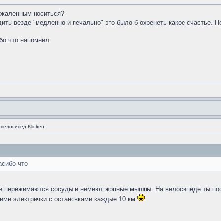
 ужаленным носиться?
дить везде "медленно и печально" это было б охренеть какое счастье. Но
бо что напомнил.
 велосипед Klichen
асибо что
е пережимаются сосуды и немеют жопные мышцы. На велосипеде ты постоя
жиме электрички с остановками каждые 10 км