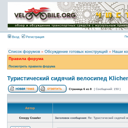
Имя пользователя:
Пароль:
{ LOG_ME_IN_SHORT
}
Пе
Вход
Регистрация
Список форумов
»
Обсуждение готовых конструкций
»
Наши ко
Правила форума
Посмотреть правила форума
Туристический сидячий велосипед Kliche
Страница
6
из
8
[ Сообщений: 150 ]
Автор
Creepy Crawler
Заголовок сообщения:
Re: Туристический сидячий в