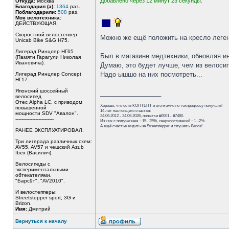
Добавлено через 12 минут 23 секунды:
Откуда:
Москва
Благодарил (а):
1364
раз.
Поблагодарили:
508
раз.
Моя велотехника:
ДЕЙСТВУЮЩАЯ.
Скоростной велостеппер
Можно же ещё положить на кресло леге
Unicab Bike S&G Н75.
Лигерад Ринцлер НГ65
Был в магазине медтехники, обновляя ин
(Памяти Гарагули Николая
Ивановича).
Думаю, это будет лучше, чем из велоси
Надо ышшо на них посмотреть...
Лигерад Ринцлер Concept
НГ17.
Японский шоссейный
_________________
велосипед
Отес Alpha LC, с приводом
Хорошо, что есть КОНТЕНТ и его можно по техпроцессу получать!
повышенной
14 лет настоящего счастья:
мощности SDV "Авалон".
24.06.2012 - 24.06.2026, попытки #0001 - #7480.
-------------------------
Из них с получением ~15...25%, сверхпостижений ~1...2%.
А ещё счастье ездить на Streetstepper и слушать Лепса!
РАНЕЕ ЭКСПЛУАТИРОВАЛ.
Три лигерада различных схем:
AV55, AV57 и чешский Azub
Ibex (Василич).
Велосипеды с
экспериментальными
обтекателями.
"Барс9т", "AV2010".
И велостепперы:
Streetstepper sport, 3G и
Brizon.
Имя:
Дмитрий
Вернуться к началу