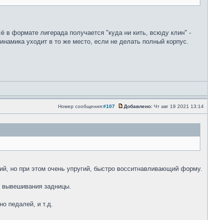
ё в формате лигерада получается "куда ни кить, всюду клин" -
одинамика уходит в то же место, если не делать полный корпус.
Номер сообщения:
#107
Добавлено:
Чт авг 19 2021 13:14
ий, но при этом очень упругий, быстро восситнавливающий форму.
и вывешивания задницы.
о педалей, и т.д.