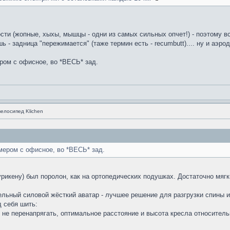
сти (жопные, хыхы, мышцы - одни из самых сильных опчет!) - поэтому вс
ь - задница "пережимается" (таже термин есть - recumbutt).... ну и аэр
ером с офисное, во *ВЕСЬ* зад.
велосипед Klichen
змером с офисное, во *ВЕСЬ* зад.
рикену) был поролон, как на ортопедических подушках. Достаточно мягк
льный силовой жёсткий аватар - лучшее решение для разгрузки спины 
д себя шить:
не перенапрягать, оптимальное расстояние и высота кресла относительн