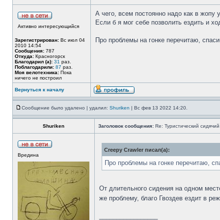
А чего, всем постоянно надо как в жопу
Если б я мог себе позволить ездить и хо
Активно интересующийся
Про проблемы на гонке перечитаю, спаси
Зарегистрирован:
Вс июл 04
2010 14:54
Сообщения:
787
Откуда:
Красногорск
Благодарил (а):
31
раз.
Поблагодарили:
87
раз.
Моя велотехника:
Пока
ничего не построил
Вернуться к началу
Сообщение было удалено | удалил:
Shuriken
| Вс фев 13 2022 14:20.
Shuriken
Заголовок сообщения:
Re: Туристический сидячий
Creepy Crawler писал(а):
Вредина
Про проблемы на гонке перечитаю, сп
От длительного сидения на одном мест
же проблему, благо Гвоздев ездит в ре
_________________