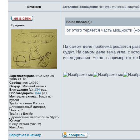
Shuriken
Заголовок сообщения:
Re: Туристический сидячий
Balor писал(а):
Вредина
от этого теряется часть мощности (ж
На самом деле проблема решается разв
будут. На самом деле тема угла, с кот
исследования. Но вот например тот же 
_________________
Зарегистрирован:
Сб мар 25
2006 21:18
Сообщения:
14060
Откуда:
Москва-Ногинск
Благодарил (а):
154
раз.
Поблагодарили:
844
раз.
Моя велотехника:
Зокра по-
русски
Трайк по схеме Ватина
Длиннобазный лигерад
"Аватар"
Трайк из БигМо
Двухместный веломобиль "Дуэт-
Юниор"
и ещё всякая фихня:)
Имя:
Alex
Вернуться к началу