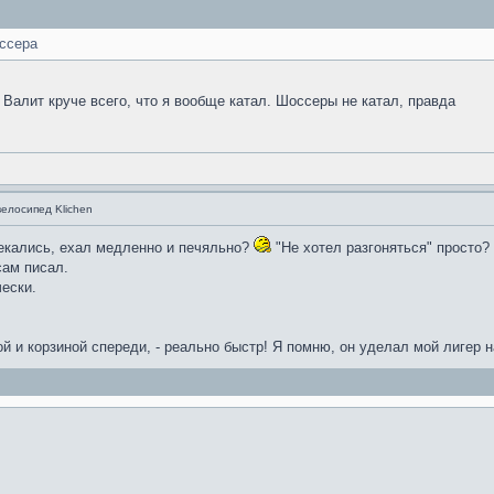
оссера
 Валит круче всего, что я вообще катал. Шоссеры не катал, правда
велосипед Klichen
секались, ехал медленно и печяльно?
"Не хотел разгоняться" просто?
сам писал.
ески.
й и корзиной спереди, - реально быстр! Я помню, он уделал мой лигер н