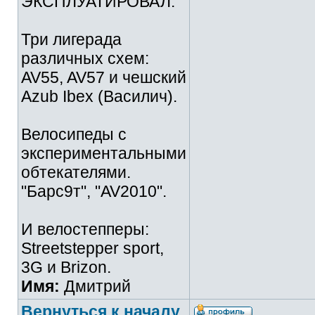
ЭКСПЛУАТИРОВАЛ.
Три лигерада
различных схем:
AV55, AV57 и чешский
Azub Ibex (Василич).
Велосипеды с
экспериментальными
обтекателями.
"Барс9т", "AV2010".
И велостепперы:
Streetstepper sport,
3G и Brizon.
Имя:
Дмитрий
Вернуться к началу