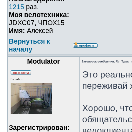
1215
раз.
Моя велотехника:
JDXC07, ЧПОХ15
Имя:
Алексей
Вернуться к
началу
Modulator
Заголовок сообщения:
Re: Туристи
Это реально
Балабол
переживай 
Хорошо, чт
обящательс
Зарегистрирован:
велоклиент