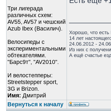
Есть ещё +1
Три лигерада
различных схем:
_________
AV55, AV57 и чешский
Azub Ibex (Василич).
Хорошо, что есть
14 лет настоящего
Велосипеды с
24.06.2012 - 24.0
экспериментальными
Из них с получен
обтекателями.
А ещё счастье езд
"Барс9т", "AV2010".
И велостепперы:
Streetstepper sport,
3G и Brizon.
Имя:
Дмитрий
Вернуться к началу