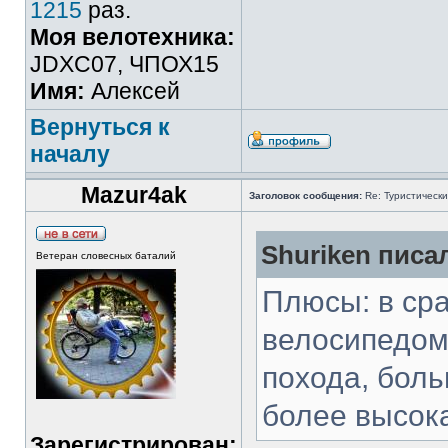
1215
раз.
Моя велотехника:
JDXC07, ЧПОХ15
Имя:
Алексей
Вернуться к
началу
Mazur4ak
Заголовок сообщения:
Re: Туристически
Shuriken писал
Ветеран словесных баталий
Плюсы: в ср
велосипедом
похода, боль
более высока
Зарегистрирован: