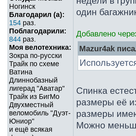
недели в гру
Ногинск
один багажник
Благодарил (а):
154
раз.
Поблагодарили:
Добавлено через
844
раз.
Моя велотехника:
Mazur4ak писа
Зокра по-русски
Используется
Трайк по схеме
Ватина
Длиннобазный
лигерад "Аватар"
Спинка естес
Трайк из БигМо
размеры её и
Двухместный
размеры имею
веломобиль "Дуэт-
Юниор"
Можно меньш
и ещё всякая