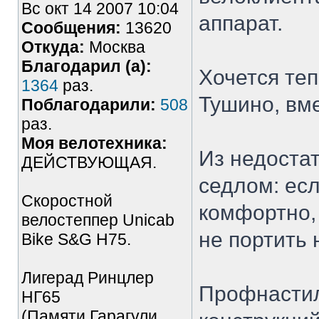
Вс окт 14 2007 10:04
аппарат.
Сообщения:
13620
Откуда:
Москва
Благодарил (а):
Хочется те
1364
раз.
Тушино, вме
Поблагодарили:
508
раз.
Моя велотехника:
Из недостат
ДЕЙСТВУЮЩАЯ.
седлом: есл
Скоростной
комфортно, 
велостеппер Unicab
не портить 
Bike S&G Н75.
Лигерад Ринцлер
Профнастил
НГ65
(Памяти Гарагули