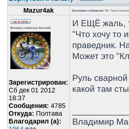
Mazur4ak
Заголовок сообщения:
Re: Туристически
И ЕЩЁ жаль, 
Ветеран словесных баталий
"Что хочу то 
праведник. На
Может это "Кл
Руль сварной 
Зарегистрирован:
какой там сты
Сб дек 01 2012
18:37
Сообщения:
4785
___________
Откуда:
Полтава
Владимир Ма
Благодарил (а):