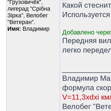
"Грузовичёк",
Какой стеснит
лигерад "Срібна
Используется
Зірка", Велобег
"Ветеран".
Имя:
Владимир
Добавлено через
Передняя вил
легко передел
___________
Владимир Ма
формула скор
V=11,3xdxi км
Велобег "Вете