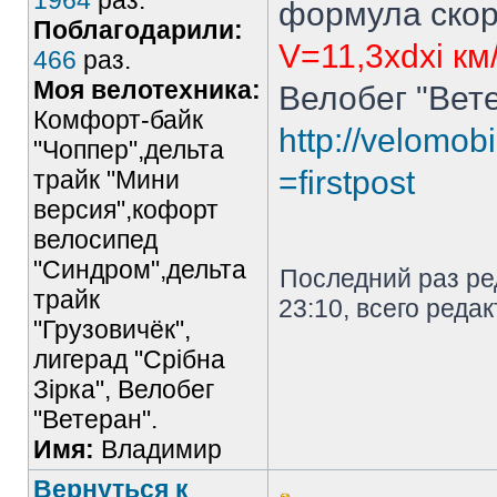
1964
раз.
формула скор
Поблагодарили:
V=11,3xdxi км
466
раз.
Моя велотехника:
Велобег "Вете
Комфорт-байк
http://velomobi
"Чоппер",дельта
=firstpost
трайк "Мини
версия",кофорт
велосипед
"Синдром",дельта
Последний раз р
трайк
23:10, всего реда
"Грузовичёк",
лигерад "Срібна
Зірка", Велобег
"Ветеран".
Имя:
Владимир
Вернуться к