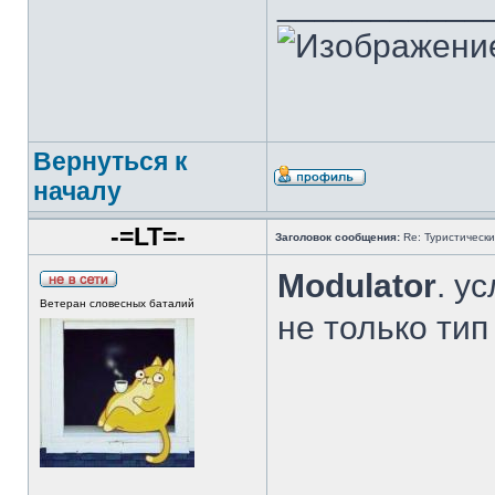
___________
Вернуться к
началу
-=LT=-
Заголовок сообщения:
Re: Туристически
Modulator
. у
Ветеран словесных баталий
не только тип