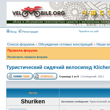
Имя пользователя:
Пароль:
{ LOG_ME_IN_SHORT
}
Перейти на сайт
Вход
Регистрация
Список форумов
»
Обсуждение готовых конструкций
»
Наши ко
Правила форума
Посмотреть правила форума
Туристический сидячий велосипед Kliche
Страница
1
из
8
[ Сообщений: 150 ]
Автор
Shuriken
Заголовок сообщения:
Туристический си