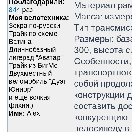
Поблагодарили:
Материал рам
844
раз.
Масса: измер
Моя велотехника:
Зокра по-русски
Тип трансмис
Трайк по схеме
Размеры: база
Ватина
300, высота с
Длиннобазный
лигерад "Аватар"
Особенности,
Трайк из БигМо
транспортног
Двухместный
веломобиль "Дуэт-
собой продол
Юниор"
конструкции 
и ещё всякая
составить до
фихня:)
Имя:
Alex
конкуренцию 
велосипеду в