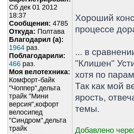
Сб дек 01 2012
18:37
Хороший конс
Сообщения:
4785
процессе дор
Откуда:
Полтава
Благодарил (а):
1964
раз.
... в сравнен
Поблагодарили:
"Клишен" Уст
466
раз.
Моя велотехника:
хотя по пара
Комфорт-байк
Так как мой в
"Чоппер",дельта
трайк "Мини
ярость, отвеч
версия",кофорт
темы.
велосипед
"Синдром",дельта
трайк
Добавлено через