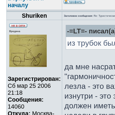
началу
Shuriken
Заголовок сообщения:
Re: Туристически
-=LT=- писал(а
Вредина
из трубок бы
да мне насрат
"гармоничност
Зарегистрирован:
лезла - это в
Сб мар 25 2006
21:18
изнутри - это
Сообщения:
должен иметь
14060
Откуда:
Москва-