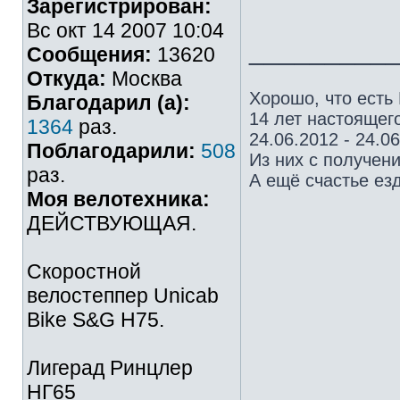
Зарегистрирован:
Вс окт 14 2007 10:04
_________
Сообщения:
13620
Откуда:
Москва
Хорошо, что есть
Благодарил (а):
14 лет настоящего
1364
раз.
24.06.2012 - 24.0
Поблагодарили:
508
Из них с получен
раз.
А ещё счастье езд
Моя велотехника:
ДЕЙСТВУЮЩАЯ.
Скоростной
велостеппер Unicab
Bike S&G Н75.
Лигерад Ринцлер
НГ65