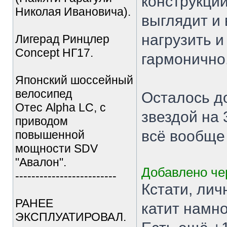
конструкций
Николая Ивановича).
выглядит и 
нагрузить и
Лигерад Ринцлер
Concept НГ17.
гармонично
Японский шоссейный
велосипед
Осталось д
Отес Alpha LC, с
звездой на 
приводом
всё вообще 
повышенной
мощности SDV
"Авалон".
Добавлено чер
-------------------------
Кстати, лич
РАНЕЕ
катит намно
ЭКСПЛУАТИРОВАЛ.