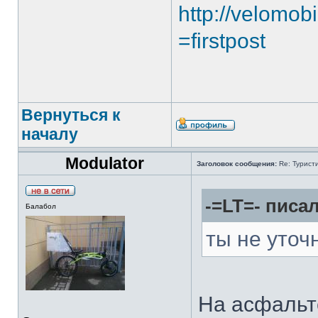
http://velomobi
=firstpost
Вернуться к
началу
Modulator
Заголовок сообщения:
Re: Туристи
-=LT=- писал
Балабол
ты не уточ
На асфальте