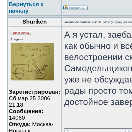
Вернуться к
началу
Shuriken
Заголовок сообщения:
Re: Международная выст
А я устал, заеб
Вредина
как обычно и вс
велостроении ск
Самодельщиков 
уже не обсуждае
рады просто том
Зарегистрирован:
Сб мар 25 2006
достойное заве
21:18
Сообщения:
14060
_____________
Откуда:
Москва-
Ногинск