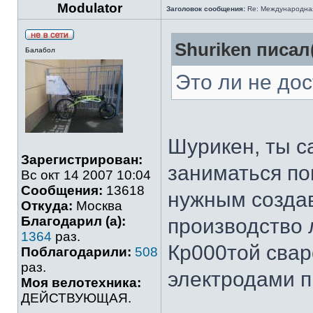
Modulator
Заголовок сообщения:
Re: Международная 
Shuriken писал(
Балабол
Это ли не до
Шурикен, ты с
Зарегистрирован:
заниматься по
Вс окт 14 2007 10:04
Сообщения:
13618
нужным созда
Откуда:
Москва
Благодарил (а):
производство 
1364
раз.
Кр000той сва
Поблагодарили:
508
раз.
электродами п
Моя велотехника:
ДЕЙСТВУЮЩАЯ.