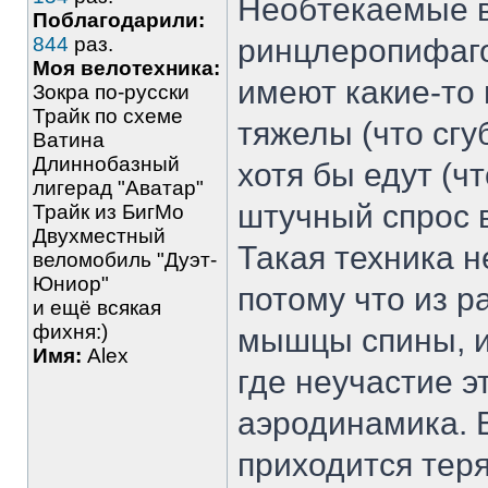
Необтекаемые 
Поблагодарили:
844
раз.
ринцлеропифаго
Моя велотехника:
имеют какие-то
Зокра по-русски
Трайк по схеме
тяжелы (что сгу
Ватина
Длиннобазный
хотя бы едут (
лигерад "Аватар"
штучный спрос 
Трайк из БигМо
Двухместный
Такая техника 
веломобиль "Дуэт-
Юниор"
потому что из 
и ещё всякая
фихня:)
мышцы спины, и
Имя:
Alex
где неучастие 
аэродинамика. 
приходится теря