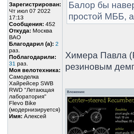
Балор бы наве
Зарегистрирован:
Чт июл 07 2022
простой МББ, а
17:13
Сообщения:
452
Откуда:
Москва
ВАО
Благодарил (а):
2
раз.
Химера Павла (P
Поблагодарили:
31
раз.
резиновым дем
Моя велотехника:
Самоделка
Хайрейсер SWB
RWD "Летающая
Вложения:
лаборатория"
Flevo Bike
(модернизируется)
Имя:
Алексей