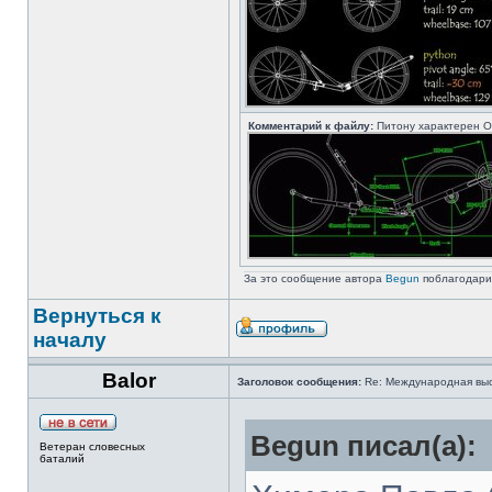
Комментарий к файлу:
Питону характерен О
За это сообщение автора
Begun
поблагодари
Вернуться к
началу
Balor
Заголовок сообщения:
Re: Международная выст
Begun писал(а):
Ветеран словесных
баталий