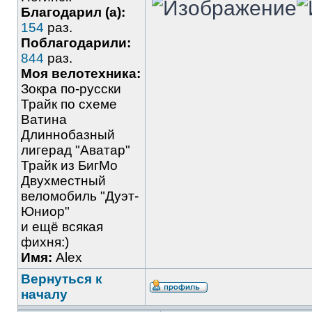
Благодарил (а):
154
раз.
Поблагодарили:
844
раз.
Моя велотехника:
Зокра по-русски
Трайк по схеме
Ватина
Длиннобазный
лигерад "Аватар"
Трайк из БигМо
Двухместный
веломобиль "Дуэт-
Юниор"
и ещё всякая
фихня:)
Имя:
Alex
Вернуться к
началу