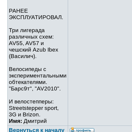
РАНЕЕ
ЭКСПЛУАТИРОВАЛ.
Три лигерада
различных схем:
AV55, AV57 и
чешский Azub Ibex
(Василич).
Велосипеды с
экспериментальными
обтекателями.
"Барс9т", "AV2010".
И велостепперы:
Streetstepper sport,
3G и Brizon.
Имя:
Дмитрий
Вернуться к началу