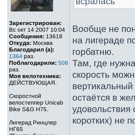
всралась
Зарегистрирован:
Вообще не пон
Вс окт 14 2007 10:04
Сообщения:
13618
на лигераде п
Откуда:
Москва
Благодарил (а):
горбатню.
1364
раз.
Там, где нужн
Поблагодарили:
508
раз.
скорость можн
Моя велотехника:
ДЕЙСТВУЮЩАЯ.
вертикальный 
остаётся в жел
Скоростной
велостеппер Unicab
удовольствия 
Bike S&G Н75.
коротких) не п
Лигерад Ринцлер
НГ65