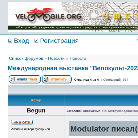
Имя пользователя:
Пароль:
{ LOG_ME_IN_SHORT
}
Вход
Регистрация
Список форумов
»
Новости
»
Новости
Международная выставка "Велокульт-202
Страница
4
из
4
[ Сообщений: 66 ]
Автор
Begun
Заголовок сообщения:
Re: Международная выст
Modulator писал(
Активно интересующийся