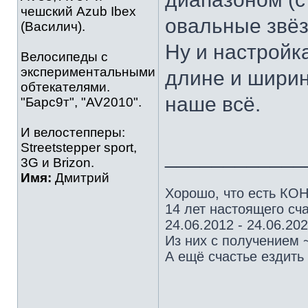
чешский Azub Ibex
овальные звёз
(Василич).
Ну и настройк
Велосипеды с
экспериментальными
длине и ширин
обтекателями.
наше всё.
"Барс9т", "AV2010".
И велостепперы:
Streetstepper sport,
____________
3G и Brizon.
Имя:
Дмитрий
Хорошо, что есть КОН
14 лет настоящего сча
24.06.2012 - 24.06.20
Из них с получением 
А ещё счастье ездить 