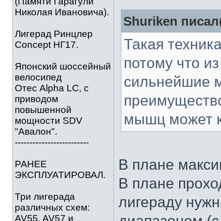
(Памяти Гарагули
Николая Ивановича).
Shuriken писал(
Лигерад Ринцлер
Такая техник
Concept НГ17.
потому что и
Японский шоссейный
велосипед
сильнейшие 
Отес Alpha LC, с
преимущество
приводом
повышенной
мышц может к
мощности SDV
"Авалон".
-------------------------
В плане макси
РАНЕЕ
ЭКСПЛУАТИРОВАЛ.
В плане прохо
Три лигерада
лигераду нуж
различных схем:
диапазоном (с
AV55, AV57 и