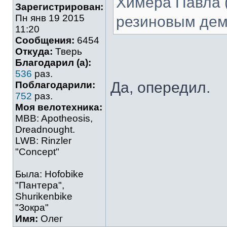
Химера Павла (P
Зарегистрирован:
Пн янв 19 2015
резиновым де
11:20
Сообщения:
6454
Откуда:
Тверь
Благодарил (а):
536
раз.
Да, опередил.
Поблагодарили:
752
раз.
Моя велотехника:
MBB: Apotheosis,
Dreadnought.
LWB: Rinzler
"Concept"
Была: Hofobike
"Пантера",
Shurikenbike
"Зокра"
Имя:
Олег