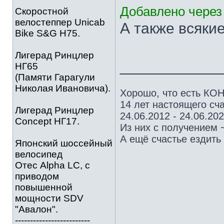
Добавлено через 
Скоростной
велостеппер Unicab
А также всякие
Bike S&G Н75.
Лигерад Ринцлер
____________
НГ65
(Памяти Гарагули
Николая Ивановича).
Хорошо, что есть КОН
14 лет настоящего сча
Лигерад Ринцлер
24.06.2012 - 24.06.20
Concept НГ17.
Из них с получением 
А ещё счастье ездить 
Японский шоссейный
велосипед
Отес Alpha LC, с
приводом
повышенной
мощности SDV
"Авалон".
-------------------------