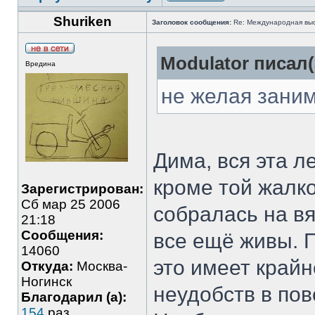
Shuriken
Заголовок сообщения:
Re: Международная выст
Modulator писал(
Вредина
не желая заним
Дима, вся эта л
кроме той жалко
Зарегистрирован:
Сб мар 25 2006
собралась на вя
21:18
Сообщения:
все ещё живы. 
14060
это имеет крайн
Откуда:
Москва-
Ногинск
неудобств в по
Благодарил (а):
154
раз.