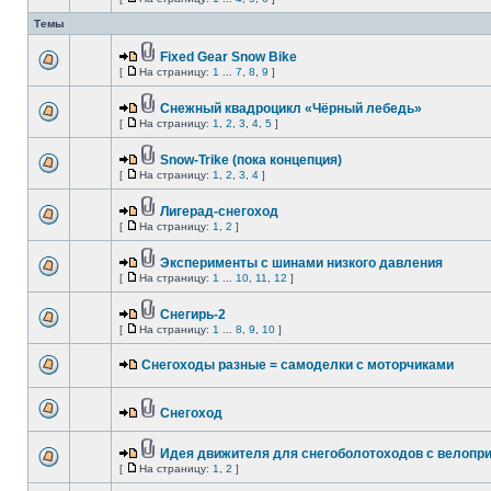
Темы
Fixed Gear Snow Bike
[
На страницу:
1
...
7
,
8
,
9
]
Cнежный квадроцикл «Чёрный лебедь»
[
На страницу:
1
,
2
,
3
,
4
,
5
]
Snow-Trike (пока концепция)
[
На страницу:
1
,
2
,
3
,
4
]
Лигерад-снегоход
[
На страницу:
1
,
2
]
Эксперименты с шинами низкого давления
[
На страницу:
1
...
10
,
11
,
12
]
Снегирь-2
[
На страницу:
1
...
8
,
9
,
10
]
Снегоходы разные = самоделки с моторчиками
Снегоход
Идея движителя для снегоболотоходов с велопр
[
На страницу:
1
,
2
]