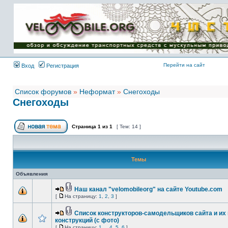
Имя пользователя:
Пароль:
{ LOG_ME_IN_SHORT
}
Перейти на сайт
Вход
Регистрация
Список форумов
»
Неформат
»
Снегоходы
Снегоходы
Страница
1
из
1
[ Тем: 14 ]
Темы
Объявления
Наш канал "velomobileorg" на сайте Youtube.com
[
На страницу:
1
,
2
,
3
]
Список конструкторов-самодельщиков сайта и их
конструкций (с фото)
[
На страницу:
1
...
4
,
5
,
6
]