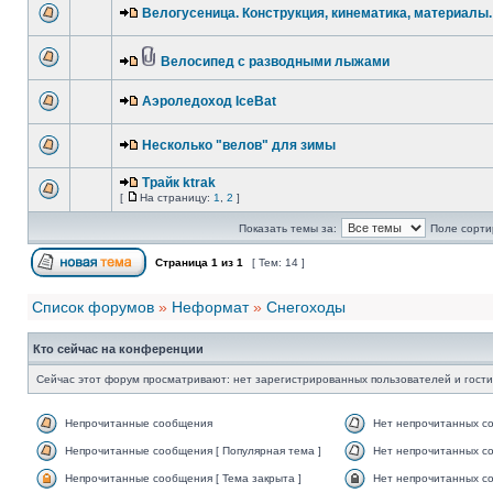
Велогусеница. Конструкция, кинематика, материалы.
Велосипед с разводными лыжами
Аэроледоход IceBat
Несколько "велов" для зимы
Трайк ktrak
[
На страницу:
1
,
2
]
Показать темы за:
Поле сорти
Страница
1
из
1
[ Тем: 14 ]
Список форумов
»
Неформат
»
Снегоходы
Кто сейчас на конференции
Сейчас этот форум просматривают: нет зарегистрированных пользователей и гости
Непрочитанные сообщения
Нет непрочитанных с
Непрочитанные сообщения [ Популярная тема ]
Нет непрочитанных со
Непрочитанные сообщения [ Тема закрыта ]
Нет непрочитанных со