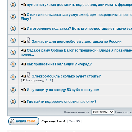
нужен петух, как доставить подешевле, или искать фрезе
Стоит ли пользоваться услугами фирм-посредниклв при по
Ebay?
Изготовление под заказ? Есть кто предоставляет такую ус
Запчасти для веломобилей с доставкой по России
Отдают раму Optima Baron (с трещиной). Вроде я правильн
понял...
Как привезти из Голландии лигерад?
Электромобиль сколько будет стоить?
[
На страницу:
1
,
2
]
Ищу защиту на звезду 53 зуба с шатуном
Где найти недорогие спортивные очки?
Показать темы за:
Поле сорти
Страница
1
из
4
[ Тем: 95 ]