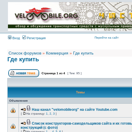
Имя пользователя:
Пароль:
{ LOG_ME_IN_SHORT
}
Перейти на сайт
Вход
Регистрация
Список форумов
»
Коммерция
»
Где купить
Где купить
Страница
1
из
4
[ Тем: 95 ]
Темы
Объявления
Наш канал "velomobileorg" на сайте Youtube.com
[
На страницу:
1
,
2
,
3
]
Список конструкторов-самодельщиков сайта и их готов
конструкций (с фото)
[
На страницу:
1
...
4
,
5
,
6
]