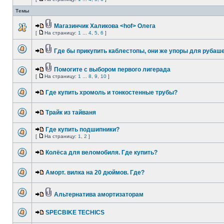
Темы
Магазинчик Халикова <hof> Олега
[
На страницу:
1
...
4
,
5
,
6
]
Где бы прикупить каблестопы, они же упоры для рубаше
Помогите с выбором первого лигерада
[
На страницу:
1
...
8
,
9
,
10
]
Где купить хромоль и тонкостенные трубы?
Трайк из тайваня
Где купить подшипники?
[
На страницу:
1
,
2
]
Колёса для веломобиля. Где купить?
Аморт. вилка на 20 дюймов. Где?
Альтернатива амортизаторам
SPECBIKE TECHICS