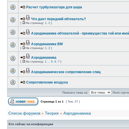
Расчет турбулизатора для шара
Что дает передний обтекатель?
[
На страницу:
1
,
2
]
Аэродинамика обтекателей - преимущества той или ин
Аэродинамика ВМ
[
На страницу:
1
,
2
]
Аэродинамика
[
На страницу:
1
...
5
,
6
,
7
]
Аэродинамическое сопротивление спиц
Сопротивление воздуха
Показать темы за:
Поле сорти
Страница
1
из
1
[ Тем: 27 ]
Список форумов
»
Теория
»
Аэродинамика
Кто сейчас на конференции