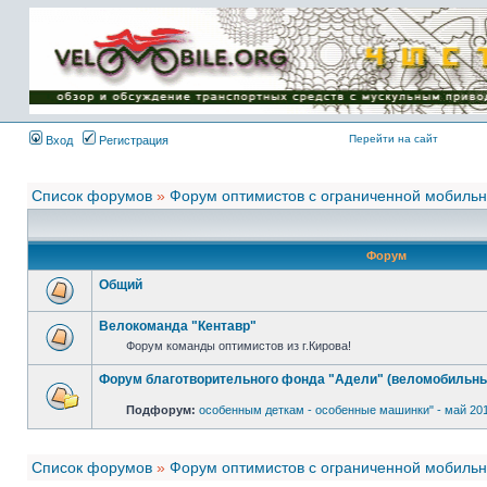
Имя пользователя:
Пароль:
{ LOG_ME_IN_SHORT
}
Перейти на сайт
Вход
Регистрация
Список форумов
»
Форум оптимистов с ограниченной мобиль
Форум
Общий
Велокоманда "Кентавр"
Форум команды оптимистов из г.Кирова!
Форум благотворительного фонда "Адели" (веломобильны
Подфорум:
особенным деткам - особенные машинки" - май 20
Список форумов
»
Форум оптимистов с ограниченной мобиль