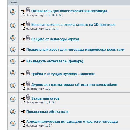
Темы
Обтекатель для классического велосипеда
[
На страницу:
1
,
2
,
3
,
4
,
5
]
Крылья на колеса отпечатанные на 3D принтере
[
На страницу:
1
,
2
,
3
,
4
]
Защита от непогоды игрязи
Правильный хвост для лигерада-мидрейсера всеж таки
Как выдуть обтекатель (фонарь)
трайки с несущим кузовом - монокок
Дуропласт как материал обтекателя веломобиля
[
На страницу:
1
,
2
]
Закрытый кузов
[
На страницу:
1
,
2
,
3
]
Прозрачные обтекатели
Аэродинамическая вставка для открытого лигерада
[
На страницу:
1
,
2
]