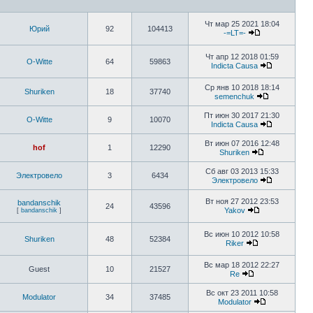
Чт мар 25 2021 18:04
Юрий
92
104413
-=LT=-
Чт апр 12 2018 01:59
O-Witte
64
59863
Indiсtа Саusа
Ср янв 10 2018 18:14
Shuriken
18
37740
semenchuk
Пт июн 30 2017 21:30
O-Witte
9
10070
Indiсtа Саusа
Вт июн 07 2016 12:48
hof
1
12290
Shuriken
Сб авг 03 2013 15:33
Электровело
3
6434
Электровело
Вт ноя 27 2012 23:53
bandanschik
24
43596
Yakov
[
bandanschik
]
Вс июн 10 2012 10:58
Shuriken
48
52384
Riker
Вс мар 18 2012 22:27
Guest
10
21527
Re
Вс окт 23 2011 10:58
Modulator
34
37485
Modulator