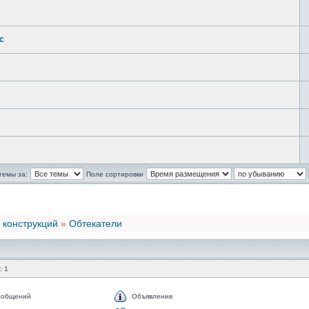
с
темы за:
Поле сортировки
 конструкций
»
Обтекатели
: 1
ообщений
Объявление