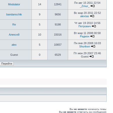
Пн авг 15 2011 22:54
Modulator
14
12841
_Zmur_
Вс мар 20 2011 22:52
bandanschik
9
9656
alextas
Чт авг 19 2010 14:56
Re
5
9198
Петрович
Вт мар 11 2008 00:58
Алексей
10
15016
Радион
Пн янв 28 2008 16:03
alex
5
10657
Shuriken
Пт июн 29 2007 23:46
Guest
0
6529
Guest
Вы
не можете
начинать темы
Вы
не можете
отвечать на сообщения