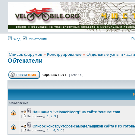
Имя пользователя:
Пароль:
{ LOG_ME_IN_SHORT
}
Пе
Вход
Регистрация
Список форумов
»
Конструирование
»
Отдельные узлы и части
Обтекатели
Страница
1
из
1
[ Тем: 16 ]
Т
Объявления
Наш канал "velomobileorg" на сайте Youtube.com
[
На страницу:
1
,
2
,
3
]
Список конструкторов-самодельщиков сайта и их готовы
[
На страницу:
1
...
4
,
5
,
6
]