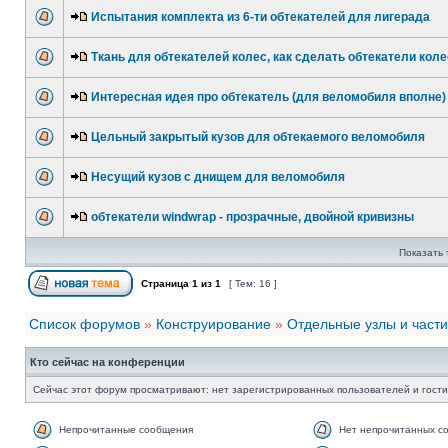
Испытания комплекта из 6-ти обтекателей для лигерада
Ткань для обтекателей колес, как сделать обтекатели коле
Интересная идея про обтекатель (для веломобиля вполне)
Цельный закрытый кузов для обтекаемого веломобиля
Несущий кузов с днищем для веломобиля
обтекатели windwrap - прозрачные, двойной кривизны
Показать 
Страница
1
из
1
[ Тем: 16 ]
Список форумов
»
Конструирование
»
Отдельные узлы и части
Кто сейчас на конференции
Сейчас этот форум просматривают: нет зарегистрированных пользователей и гости
Непрочитанные сообщения
Нет непрочитанных с