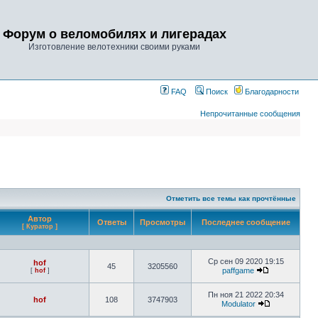
Форум о веломобилях и лигерадах
Изготовление велотехники своими руками
FAQ
Поиск
Благодарности
Непрочитанные сообщения
Отметить все темы как прочтённые
Автор
Ответы
Просмотры
Последнее сообщение
[ Куратор ]
Ср сен 09 2020 19:15
hof
45
3205560
paffgame
[
hof
]
Пн ноя 21 2022 20:34
hof
108
3747903
Modulator