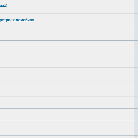
цах)
 ретро-веломобиля.