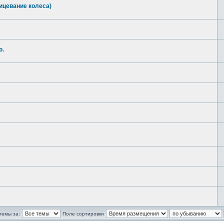
ицевание колеса)
ю.
темы за:
Поле сортировки