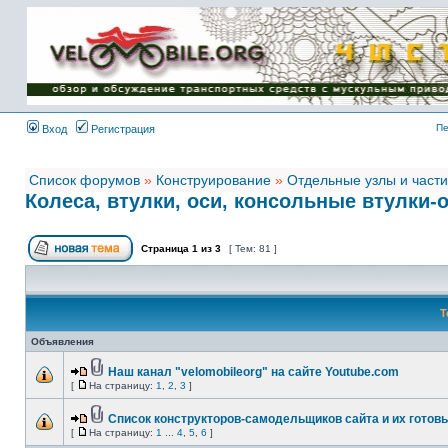
Имя пользователя:
Пароль:
{ LOG_ME_IN_SHORT
}
Пе
Вход
Регистрация
Список форумов
»
Конструирование
»
Отдельные узлы и части
Колеса, втулки, оси, консольные втулки-
Страница
1
из
3
[ Тем: 81 ]
Т
Объявления
Наш канал "velomobileorg" на сайте Youtube.com
[
На страницу:
1
,
2
,
3
]
Список конструкторов-самодельщиков сайта и их готовы
[
На страницу:
1
...
4
,
5
,
6
]