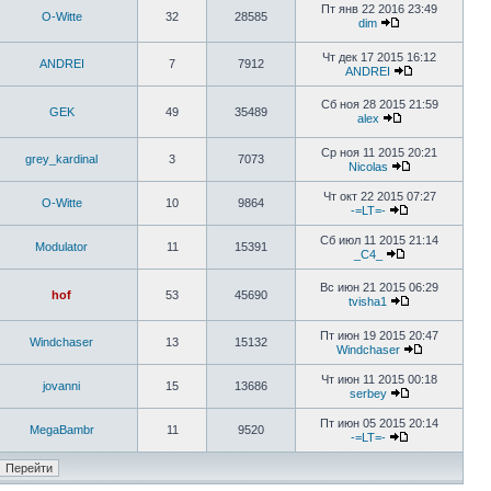
Пт янв 22 2016 23:49
O-Witte
32
28585
dim
Чт дек 17 2015 16:12
ANDREI
7
7912
ANDREI
Сб ноя 28 2015 21:59
GEK
49
35489
alex
Ср ноя 11 2015 20:21
grey_kardinal
3
7073
Nicolas
Чт окт 22 2015 07:27
O-Witte
10
9864
-=LT=-
Сб июл 11 2015 21:14
Modulator
11
15391
_C4_
Вс июн 21 2015 06:29
hof
53
45690
tvisha1
Пт июн 19 2015 20:47
Windchaser
13
15132
Windchaser
Чт июн 11 2015 00:18
jovanni
15
13686
serbey
Пт июн 05 2015 20:14
MegaBambr
11
9520
-=LT=-