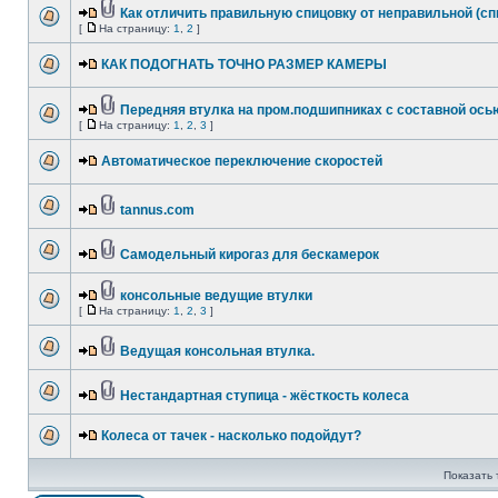
Как отличить правильную спицовку от неправильной (сп
[
На страницу:
1
,
2
]
КАК ПОДОГНАТЬ ТОЧНО РАЗМЕР КАМЕРЫ
Передняя втулка на пром.подшипниках с составной ось
[
На страницу:
1
,
2
,
3
]
Автоматическое переключение скоростей
tannus.com
Самодельный кирогаз для бескамерок
консольные ведущие втулки
[
На страницу:
1
,
2
,
3
]
Ведущая консольная втулка.
Нестандартная ступица - жёсткость колеса
Колеса от тачек - насколько подойдут?
Показать 