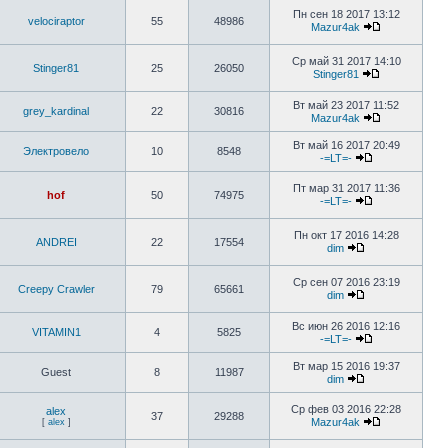
Пн сен 18 2017 13:12
velociraptor
55
48986
Mazur4ak
Ср май 31 2017 14:10
Stinger81
25
26050
Stinger81
Вт май 23 2017 11:52
grey_kardinal
22
30816
Mazur4ak
Вт май 16 2017 20:49
Электровело
10
8548
-=LT=-
Пт мар 31 2017 11:36
hof
50
74975
-=LT=-
Пн окт 17 2016 14:28
ANDREI
22
17554
dim
Ср сен 07 2016 23:19
Creepy Crawler
79
65661
dim
Вс июн 26 2016 12:16
VITAMIN1
4
5825
-=LT=-
Вт мар 15 2016 19:37
Guest
8
11987
dim
Ср фев 03 2016 22:28
alex
37
29288
Mazur4ak
[
alex
]