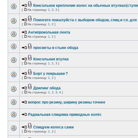
Консольное крепление колес на обычных втулках(ступи
[
На страницу:
1
,
2
,
3
]
Помогите пожалуйста с выбором ободов, спиц и т.п. для
[
На страницу:
1
,
2
]
Антипрокольная лента
[
На страницу:
1
,
2
]
просветы в стыке обода
Консольная втулка
[
На страницу:
1
,
2
,
3
]
Борт у покрышки ?
[
На страницу:
1
,
2
]
Дрилинг обода
[
На страницу:
1
,
2
,
3
,
4
]
вопрос про резину, ширину резины точнее
Радиальная спицовка приводных колёс
Спицуем колеса сами
[
На страницу:
1
,
2
]