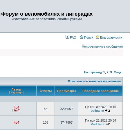
Форум о веломобилях и лигерадах
Изготовление велотехники своими руками
FAQ
Поиск
Благодарности
Непрочитанные сообщения
На страницу
1
,
2
,
3
След.
Отметить все темы как прочтённые
Автор
Ответы
Просмотры
Последнее сообщение
[ Куратор ]
Ср сен 09 2020 19:15
hof
45
3205559
paffgame
[
hof
]
Пн ноя 21 2022 20:34
hof
108
3747897
Modulator