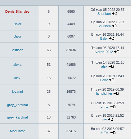
Сб мар 05 2022 20:57
Denis Silantiev
8
6860
Shuriken
Ср янв 26 2022 13:33
Balor
9
4409
Shuriken
Вт ноя 16 2021 16:44
Balor
8
6097
Balor
Пт июн 05 2020 13:14
lastloch
63
87034
voron-2012
Пт фев 14 2020 21:18
alexa
51
41686
alex
Ср ноя 20 2019 11:43
alex
15
20672
Balor
Пт сен 20 2019 00:39
jovanni
25
16873
lamplighter
Пн окт 15 2018 20:59
grey_kardinal
8
7679
-=LT=-
Вт сен 18 2018 21:52
grey_kardinal
13
11763
tttw
Вс сен 02 2018 09:57
Modulator
37
32415
-=LT=-