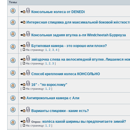
Темы
Консольные колеса от DENEDi
Интересная спицовка для максимальной боковой жёсткост
Консольная задняя втулка а-ля Windcheetah Бурроуза
Бутиловая камера - это хорошо или плохо?
[
На страницу:
1
,
2
,
3
,
4
]
звёздочка слева на велосипедной втулке. Лишаемся нож
[
На страницу:
1
,
2
,
3
]
Способ крепления колеса КОНСОЛЬНО
16" - "по взрослому"
[
На страницу:
1
,
2
]
Антипрокольная камера с Али
Варианты спицовки - какие есть?
колёса какой ширины вы предпочитаете зимой?
Опрос:
[
На страницу:
1
,
2
]