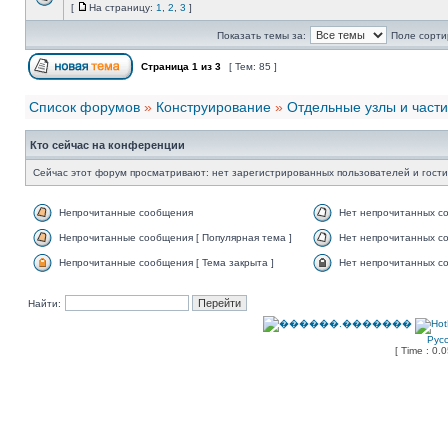
[
На страницу:
1
,
2
,
3
]
Показать темы за:
Поле сорти
Страница
1
из
3
[ Тем: 85 ]
Список форумов
»
Конструирование
»
Отдельные узлы и части
Кто сейчас на конференции
Сейчас этот форум просматривают: нет зарегистрированных пользователей и гости
Непрочитанные сообщения
Нет непрочитанных с
Непрочитанные сообщения [ Популярная тема ]
Нет непрочитанных со
Непрочитанные сообщения [ Тема закрыта ]
Нет непрочитанных со
Найти:
Рус
[ Time : 0.