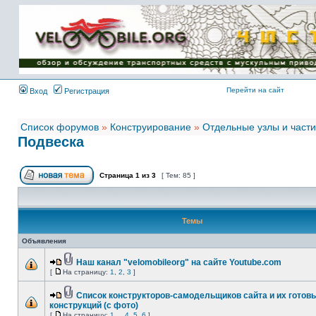
Имя пользователя:
Пароль:
{ LOG_ME_IN_SHORT
}
Перейти на сайт
Вход
Регистрация
Список форумов
»
Конструирование
»
Отдельные узлы и части
Подвеска
Страница
1
из
3
[ Тем: 85 ]
Темы
Объявления
Наш канал "velomobileorg" на сайте Youtube.com
[
На страницу:
1
,
2
,
3
]
Список конструкторов-самодельщиков сайта и их готов
конструкций (с фото)
[
На страницу:
1
...
4
,
5
,
6
]