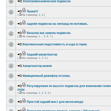
Электромеханическая подвеска
Лыжи!!!
[
На страницу:
1
,
2
]
задняя подвеска на лигерад по мотивам..
Качалка как замена подвеске.
[
На страницу:
1
...
5
,
6
,
7
]
Вертикальная податливость и езда в горки.
Задний амортизатор
[
На страницу:
1
,
2
,
3
]
Амортизатор ремня
Фрикционный демпфер отскока.
Регулируемая по высоте подвеска для изменения геоме
ходу.
[
На страницу:
1
,
2
,
3
,
4
]
Простой задний мост для велосипеда