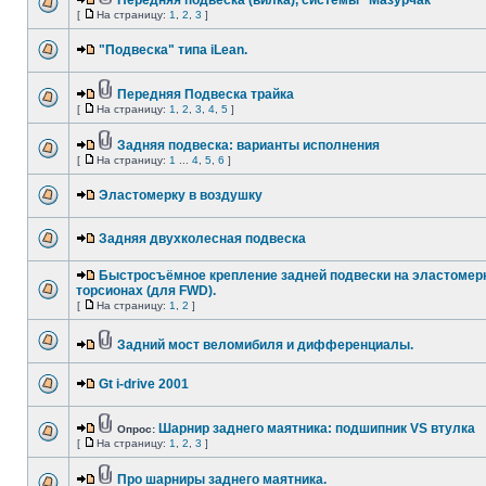
Передняя подвеска (вилка), системы "Мазурчак"
[
На страницу:
1
,
2
,
3
]
"Подвеска" типа iLean.
Передняя Подвеска трайка
[
На страницу:
1
,
2
,
3
,
4
,
5
]
Задняя подвеска: варианты исполнения
[
На страницу:
1
...
4
,
5
,
6
]
Эластомерку в воздушку
Задняя двухколесная подвеска
Быстросъёмное крепление задней подвески на эластоме
торсионах (для FWD).
[
На страницу:
1
,
2
]
Задний мост веломибиля и дифференциалы.
Gt i-drive 2001
Шарнир заднего маятника: подшипник VS втулка
Опрос:
[
На страницу:
1
,
2
,
3
]
Про шарниры заднего маятника.