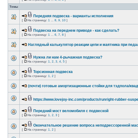
Темы
Передняя подвеска - варианты исполнения
[
На страницу:
1
...
8
,
9
,
10
]
Подвеска на переднем приводе - как сделать?
[
На страницу:
1
...
6
,
7
,
8
]
Наглядный калькулятор реакции цепи и маятника при педа
Нужна ли нам 4-рычажная подвеска?
[
На страницу:
1
,
2
,
3
,
4
,
5
]
Торсионная подвеска
[
На страницу:
1
,
2
]
(почти) готовые амортизационные стойки для тэдпола/квад
https://www.lovejoy-inc.com/products/runright-rubber-susp
Передний мост веломобиля с подвеской
[
На страницу:
1
,
2
,
3
]
Окончательное решение вопроса неподрессоренной ма
[
На страницу:
1
,
2
]