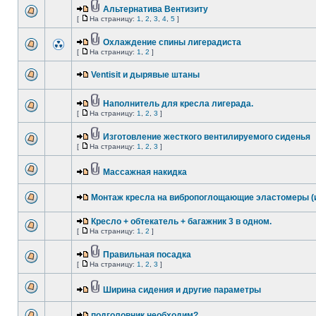
Альтернатива Вентизиту
[
На страницу:
1
,
2
,
3
,
4
,
5
]
Охлаждение спины лигерадиста
[
На страницу:
1
,
2
]
Ventisit и дырявые штаны
Наполнитель для кресла лигерада.
[
На страницу:
1
,
2
,
3
]
Изготовление жесткого вентилируемого сиденья
[
На страницу:
1
,
2
,
3
]
Массажная накидка
Монтаж кресла на вибропоглощающие эластомеры (и
Кресло + обтекатель + багажник 3 в одном.
[
На страницу:
1
,
2
]
Правильная посадка
[
На страницу:
1
,
2
,
3
]
Ширина сидения и другие параметры
подголовник необходим?