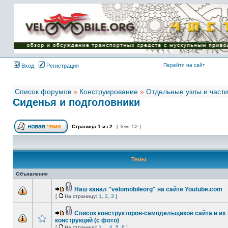
Имя пользователя:
Пароль:
{ LOG_ME_IN_SHORT
}
Перейти на сайт
Вход
Регистрация
Список форумов
»
Конструирование
»
Отдельные узлы и части
Сиденья и подголовники
Страница
1
из
2
[ Тем: 52 ]
Темы
Объявления
Наш канал "velomobileorg" на сайте Youtube.com
[
На страницу:
1
,
2
,
3
]
Список конструкторов-самодельщиков сайта и их
конструкций (с фото)
[
На страницу:
1
...
4
,
5
,
6
]