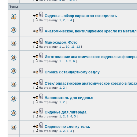
Темы
Сиденье - обзор вариантов как сделать
[
На страницу:
1
,
2
,
3
,
4
]
Анатомическое, вентилируемое кресло из металл
Мимоходом. Фото
[
На страницу:
1
...
10
,
11
,
12
]
Изготовление анатомического сиденья из фанеры
[
На страницу:
1
...
4
,
5
,
6
]
Спинка к стандартному седлу
Стеклопластиковое анатомическое кресло в гара
[
На страницу:
1
,
2
]
Наполнитель для сиденья
[
На страницу:
1
,
2
]
Сиденье для лигерада
[
На страницу:
1
,
2
,
3
,
4
,
5
]
Сиденье по слепку тела.
[
На страницу:
1
,
2
,
3
,
4
]