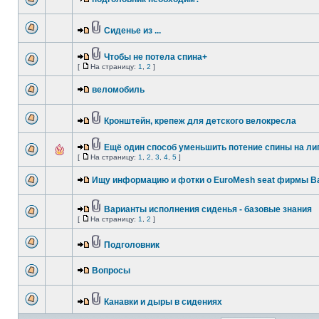
Сиденье из ...
Чтобы не потела спина+
[
На страницу:
1
,
2
]
веломобиль
Кронштейн, крепеж для детского велокресла
Ещё один способ уменьшить потение спины на ли
[
На страницу:
1
,
2
,
3
,
4
,
5
]
Ищу информацию и фотки о EuroMesh seat фирмы Ba
Варианты исполнения сиденья - базовые знания
[
На страницу:
1
,
2
]
Подголовник
Вопросы
Канавки и дыры в сидениях