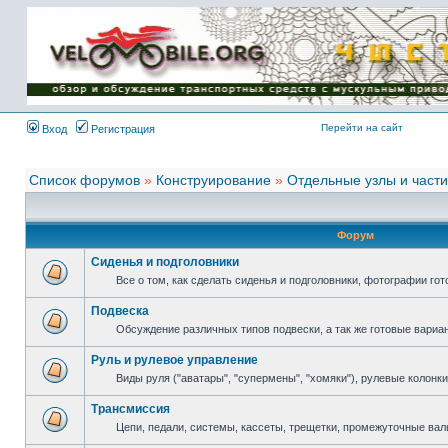
Имя пользователя:
Пароль:
{ LOG_ME_IN_SHORT
}
Перейти на сайт
Вход
Регистрация
Список форумов
»
Конструирование
»
Отдельные узлы и части
Форум
Сиденья и подголовники
Все о том, как сделать сиденья и подголовники, фотографии го
Подвеска
Обсуждение различных типов подвески, а так же готовые вариа
Руль и рулевое управление
Виды руля ("аватары", "супермены", "хомяки"), рулевые колонки
Трансмиссия
Цепи, педали, системы, кассеты, трещетки, промежуточные вал