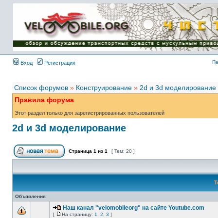
Имя пользователя:
Пароль:
{ LOG_ME_IN_SHORT
}
Пе
Вход
Регистрация
Список форумов
»
Конструирование
»
2d и 3d моделирование
Правила форума
Этот раздел только для зарегистрированных пользователей
2d и 3d моделирование
Страница
1
из
1
[ Тем: 20 ]
Т
Объявления
Наш канал "velomobileorg" на сайте Youtube.com
[
На страницу:
1
,
2
,
3
]