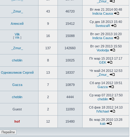
_Zmur_
Вт янв 21 2014 00:48
_Zmur_
43
46720
Indiсtа Саusа
Ср дек 18 2013 15:40
Алексей
9
15412
SvetozaR
Вт окт 29 2013 16:20
Vilk
16
15088
[
Vilk
]
Indiсtа Саusа
Вт окт 29 2013 15:50
_Zmur_
137
142660
Voolodja
Пт мар 15 2013 17:17
cheblin
8
10025
GEK
Чт май 24 2012 12:53
Одноволиков Сергей
13
18337
_Zmur_
Сб апр 14 2012 19:51
Gazza
7
10879
Gazza
Ср мар 07 2012 17:50
cheblin
2
4444
cheblin
Сб фев 18 2012 14:10
Guest
2
11093
IVIichael
Вс мар 28 2010 13:28
hof
12
15480
kab