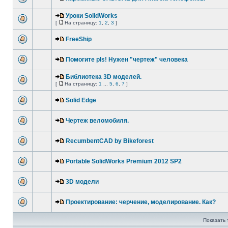
Уроки SolidWorks
[
На страницу:
1
,
2
,
3
]
FreeShip
Помогите pls! Нужен "чертеж" человека
Библиотека 3D моделей.
[
На страницу:
1
...
5
,
6
,
7
]
Solid Edge
Чертеж веломобиля.
RecumbentCAD by Bikeforest
Portable SolidWorks Premium 2012 SP2
3D модели
Проектирование: черчение, моделирование. Как?
Показать 