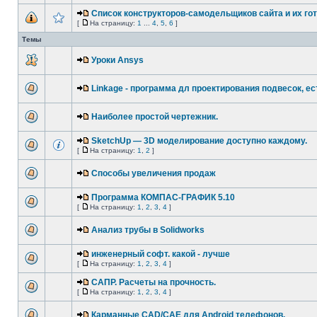
Список конструкторов-самодельщиков сайта и их гот
[
На страницу:
1
...
4
,
5
,
6
]
Темы
Уроки Ansys
Linkage - программа дл проектирования подвесок, ес
Наиболее простой чертежник.
SketchUp — 3D моделирование доступно каждому.
[
На страницу:
1
,
2
]
Способы увеличения продаж
Программа КОМПАС-ГРАФИК 5.10
[
На страницу:
1
,
2
,
3
,
4
]
Анализ трубы в Solidworks
инженерный софт. какой - лучше
[
На страницу:
1
,
2
,
3
,
4
]
САПР. Расчеты на прочность.
[
На страницу:
1
,
2
,
3
,
4
]
Карманные CAD/CAE для Android телефонов.