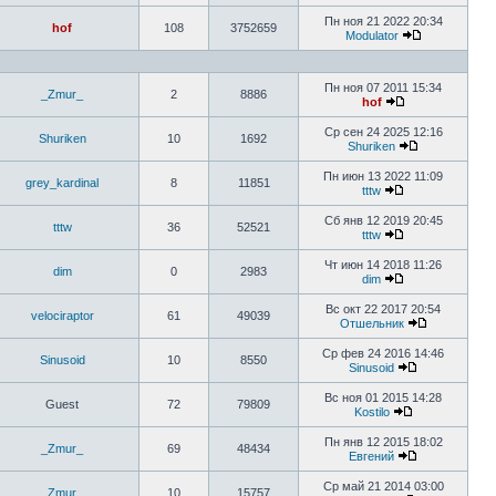
Пн ноя 21 2022 20:34
hof
108
3752659
Modulator
Пн ноя 07 2011 15:34
_Zmur_
2
8886
hof
Ср сен 24 2025 12:16
Shuriken
10
1692
Shuriken
Пн июн 13 2022 11:09
grey_kardinal
8
11851
tttw
Сб янв 12 2019 20:45
tttw
36
52521
tttw
Чт июн 14 2018 11:26
dim
0
2983
dim
Вс окт 22 2017 20:54
velociraptor
61
49039
Отшельник
Ср фев 24 2016 14:46
Sinusoid
10
8550
Sinusoid
Вс ноя 01 2015 14:28
Guest
72
79809
Kostilo
Пн янв 12 2015 18:02
_Zmur_
69
48434
Евгений
Ср май 21 2014 03:00
_Zmur_
10
15757