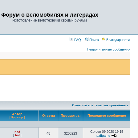
Форум о веломобилях и лигерадах
Изготовление велотехники своими руками
FAQ
Поиск
Благодарности
Непрочитанные сообщения
Отметить все темы как прочтённые
Автор
Ответы
Просмотры
Последнее сообщение
[ Куратор ]
Ср сен 09 2020 19:15
hof
45
3208223
[
hof
]
paffgame