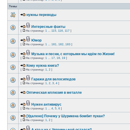
Темы
нужны переводы
Интересные факты
[
На страницу:
1
...
115
,
116
,
117
]
Юмор
[
На страницу:
1
...
181
,
182
,
183
]
Музыка и песни, с которыми мы идём по Жизни!
[
На страницу:
1
...
17
,
18
,
19
]
Кому нужна книга?
[
На страницу:
1
,
2
]
Гаражи для велосипедов
[
На страницу:
1
,
2
,
3
,
4
]
Оптическая иллюзия в металле
Нужен антивирус
[
На страницу:
1
...
4
,
5
,
6
]
[Удалено] Почему у Шурикена бомбит пукан?
[
На страницу:
1
,
2
]
А кто у на с Украины ещё остался?