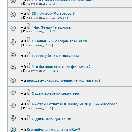
[
На страницу:
1
,
2
,
3
]
3D принтер. Мы готовы?
[
На страницу:
1
...
15
,
16
,
17
]
"Час Земли" и идиоты.
[
На страницу:
1
,
2
,
3
]
С Новым 2012 Годом всех нас!!!
[
На страницу:
1
,
2
]
Попрощайтесь с Лилианой
Что бы посмотреть из фильмов ?
[
На страницу:
1
,
2
,
3
,
4
]
велодвижуха. столичные, чё молчите то?
Отдых во время карантина.
Быстрый ответ ДЦПшнику на ДЦПшный вопрос:
[
На страницу:
1
,
2
]
С Днём Победы. 75 лет.
Кто-нибудь покупает на eBay?