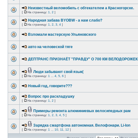
Неизвестный веломобиль с обтекателем а Красногорске.
[
На страницу:
1
,
2
]
Народная забава BYOBW - а нам слабо?
[
На страницу:
1
,
2
,
3
,
4
]
Взломали мастерскую Ульяновского
авто на человеской тяге
ДЕПТРАНС ПРИЗНАЁТ "ПРАВДУ" О 700 КМ ВЕЛОДОРОЖЕК
Люди забывают свой язык(
[
На страницу:
1
...
4
,
5
,
6
]
Новый год, говорите???
Вопрос про раскладушку
[
На страницу:
1
,
2
]
Примеры ремонта алюминиевых велосипедных рам
[
На страницу:
1
,
2
,
3
,
4
,
5
]
Зарядка смартфона автономная. Велофонари. Li-Ion
[
На страницу:
1
...
10
,
11
,
12
]