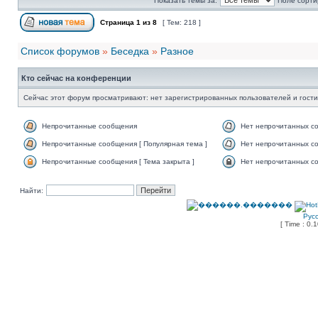
Показать темы за:
Поле сорти
Страница
1
из
8
[ Тем: 218 ]
Список форумов
»
Беседка
»
Разное
Кто сейчас на конференции
Сейчас этот форум просматривают: нет зарегистрированных пользователей и гости
Непрочитанные сообщения
Нет непрочитанных с
Непрочитанные сообщения [ Популярная тема ]
Нет непрочитанных со
Непрочитанные сообщения [ Тема закрыта ]
Нет непрочитанных со
Найти:
Рус
[ Time : 0.