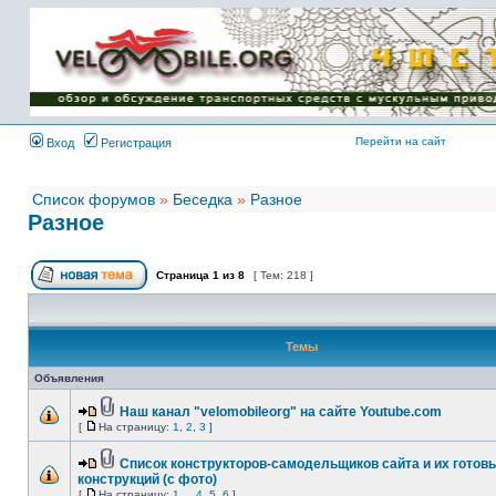
Имя пользователя:
Пароль:
{ LOG_ME_IN_SHORT
}
Перейти на сайт
Вход
Регистрация
Список форумов
»
Беседка
»
Разное
Разное
Страница
1
из
8
[ Тем: 218 ]
Темы
Объявления
Наш канал "velomobileorg" на сайте Youtube.com
[
На страницу:
1
,
2
,
3
]
Список конструкторов-самодельщиков сайта и их готов
конструкций (с фото)
[
На страницу:
1
...
4
,
5
,
6
]