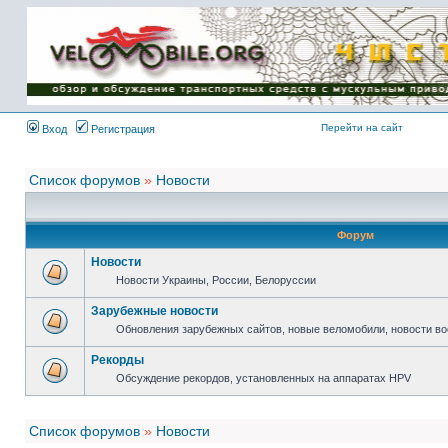
Имя пользователя:
Пароль:
{ LOG_ME_IN_SHORT
}
Перейти на сайт
Вход
Регистрация
Список форумов
»
Новости
Форум
Новости
Новости Украины, России, Белоруссии
Зарубежные новости
Обновления зарубежных сайтов, новые веломобили, новости в
Рекорды
Обсуждение рекордов, установленных на аппаратах HPV
Список форумов
»
Новости