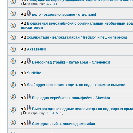
[
На страницу:
1
,
2
,
3
]
вело - отдельно, водное - отдельно!
Бюджетная велоамфибия с оригинальным необычным во
движителем
хомяк-стайл - велокатамаран "Tredalo" и пеший переход
Аквавелик
Велосипед (трайк) + Катамаран = Оленевоз!
Surfbike
SeaJogger позволяет ходить по воде в прямом смысле
Еще одна серийная велоамфибия - Akwakat
Быстроходные водные велосипеды на подводных кры
[
На страницу:
1
...
4
,
5
,
6
]
Самодельный велосипед амфибия