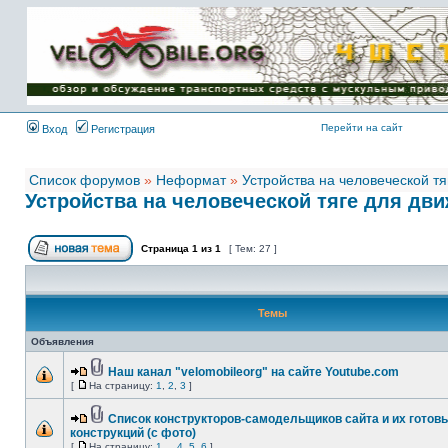
Имя пользователя:
Пароль:
{ LOG_ME_IN_SHORT
}
Перейти на сайт
Вход
Регистрация
Список форумов
»
Неформат
»
Устройства на человеческой тя
Устройства на человеческой тяге для дв
Страница
1
из
1
[ Тем: 27 ]
Темы
Объявления
Наш канал "velomobileorg" на сайте Youtube.com
[
На страницу:
1
,
2
,
3
]
Список конструкторов-самодельщиков сайта и их готов
конструкций (с фото)
[
На страницу:
1
...
4
,
5
,
6
]