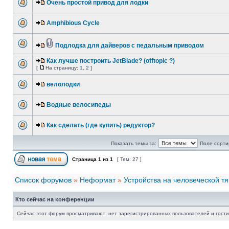
Очень простой привод для лодки
Amphibious Cycle
Подлодка для дайверов с педальным приводом
Как лучше построить JetBlade? (offtopic ?)
[
На страницу:
1
,
2
]
велолодки
Водные велосипеды
Как сделать (где купить) редуктор?
Показать темы за:
Поле сорти
Страница
1
из
1
[ Тем: 27 ]
Список форумов
»
Неформат
»
Устройства на человеческой тя
Кто сейчас на конференции
Сейчас этот форум просматривают: нет зарегистрированных пользователей и гости