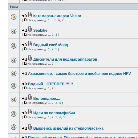
Темы
Катамаран-лигерад Valsor
[
На страницу:
1
...
5
,
6
,
7
]
Seabike
[
На страницу:
1
,
2
,
3
]
Водный скейтборд
[
На страницу:
1
,
2
,
3
]
Движители для водных аппаратов
[
На страницу:
1
,
2
]
Акваскиппер, - самое быстрое и необычное водное HPV
Водный... СТЕППЕР!!!!!!!
[
На страницу:
1
,
2
]
Веловодное....
[
На страницу:
1
,
2
,
3
,
4
]
Идеи по велоамфибии
[
На страницу:
1
,
2
,
3
,
4
,
5
]
Выклейка изделий из стеклопластика
Ползущий по воде. (Упрощенный вариант приставки к велос