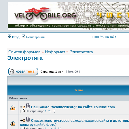
Имя пользователя:
Пароль:
{ LOG_ME_IN_SHORT
}
Перейти на сайт
Вход
Регистрация
Список форумов
»
Неформат
»
Электротяга
Электротяга
Страница
1
из
4
[ Тем: 99 ]
Темы
Объявления
Наш канал "velomobileorg" на сайте Youtube.com
[
На страницу:
1
,
2
,
3
]
Список конструкторов-самодельщиков сайта и их готов
конструкций (с фото)
[
На страницу:
1
...
4
,
5
,
6
]