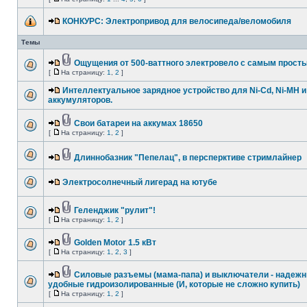
КОНКУРС: Электропривод для велосипеда/веломобиля
Темы
Ощущения от 500-ваттного электровело с самым прост
[
На страницу:
1
,
2
]
Интеллектуальное зарядное устройство для Ni-Cd, Ni-MH и 
аккумуляторов.
Свои батареи на аккумах 18650
[
На страницу:
1
,
2
]
Длиннобазник "Пепелац", в персперктиве стримлайнер
Электросолнечный лигерад на ютубе
Геленджик "рулит"!
[
На страницу:
1
,
2
]
Golden Motor 1.5 кВт
[
На страницу:
1
,
2
,
3
]
Силовые разъемы (мама-папа) и выключатели - надеж
удобные гидроизолированные (И, которые не сложно купить)
[
На страницу:
1
,
2
]