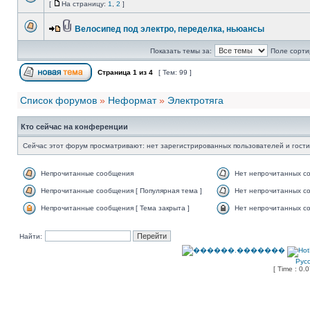
[
На страницу:
1
,
2
]
Велосипед под электро, переделка, ньюансы
Показать темы за:
Поле сорти
Страница
1
из
4
[ Тем: 99 ]
Список форумов
»
Неформат
»
Электротяга
Кто сейчас на конференции
Сейчас этот форум просматривают: нет зарегистрированных пользователей и гости
Непрочитанные сообщения
Нет непрочитанных с
Непрочитанные сообщения [ Популярная тема ]
Нет непрочитанных со
Непрочитанные сообщения [ Тема закрыта ]
Нет непрочитанных со
Найти:
Рус
[ Time : 0.