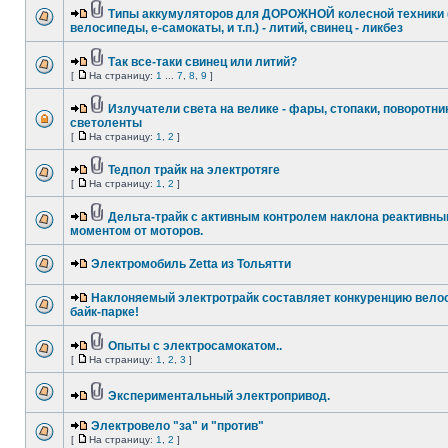
Типы аккумуляторов для ДОРОЖНОЙ колесной техники 
велосипеды, е-самокаты, и т.п.) - литий, свинец - ликбез
Так все-таки свинец или литий?
[
На страницу:
1
...
7
,
8
,
9
]
Излучатели света на велике - фары, стопаки, поворотник
светоленты
[
На страницу:
1
,
2
]
Тедпол трайк на электротяге
[
На страницу:
1
,
2
]
Дельта-трайк с активным контролем наклона реактивн
моментом от моторов.
Электромобиль Zetta из Тольятти
Наклоняемый электротрайк составляет конкуренцию вело
байк-парке!
Опыты с электросамокатом..
[
На страницу:
1
,
2
,
3
]
Экспериментальный электропривод.
Электровело "за" и "против"
[
На страницу:
1
,
2
]