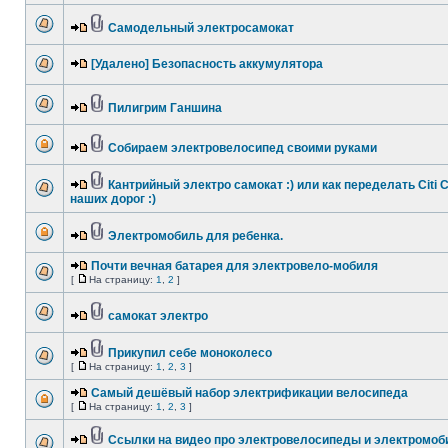
Самодельный электросамокат
[Удалено] Безопасность аккумулятора
Пилигрим Ганшина
Собираем электровелосипед своими руками
Кантрийный электро самокат :) или как переделать Citi 
наших дорог :)
Электромобиль для ребенка.
Почти вечная батарея для электровело-мобиля
[
На страницу:
1
,
2
]
самокат электро
Прикупил себе моноколесо
[
На страницу:
1
,
2
,
3
]
Самый дешёвый набор электрификации велосипеда
[
На страницу:
1
,
2
,
3
]
Ссылки на видео про электровелосипеды и электромоб